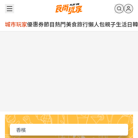
城市玩家
優惠券
節目
熱門
美食
旅行
懶人包
親子
生活
日韓