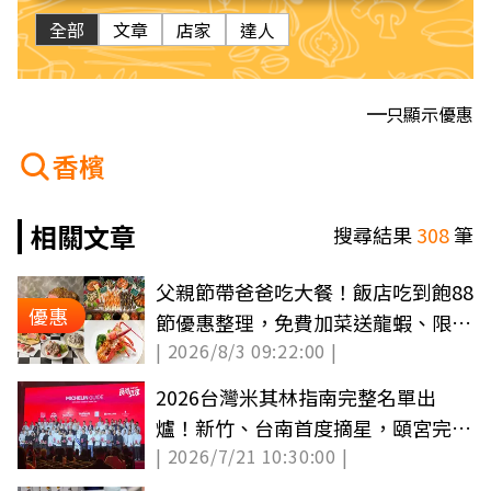
全部
文章
店家
達人
只顯示優惠
香檳
相關文章
搜尋結果
308
筆
父親節帶爸爸吃大餐！飯店吃到飽88
優惠
節優惠整理，免費加菜送龍蝦、限定
| 2026/8/3 09:22:00 |
甜點
2026台灣米其林指南完整名單出
爐！新竹、台南首度摘星，頤宮完成
| 2026/7/21 10:30:00 |
９連霸