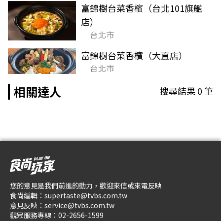
富錦樹台菜香檳（台北101旗艦
店）
台北市
富錦樹台菜香檳（大直店）
台北市
相關達人
搜尋結果
0
筆
您的意見是我們前進的動力，歡迎來信或來電反映
食尚編輯：
supertaste@tvbs.com.tw
意見反映：
service@tvbs.com.tw
觀眾服務專線：
02-2656-1599