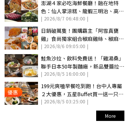
澎湖４家必吃海鮮餐廳！融在地特
色：仙人掌涼糕、龍蝦三明治、高麗
| 2026/8/7 06:48:00 |
菜酸燒魚
日銷破萬隻！團購霸主「阿雪真甕
雞」食尚獨家組合椒麻雞絲、椒麻麵
| 2026/8/6 09:05:00 |
現省140元
鮭魚沙拉、飲料免費送！「雞湯桑」
聯手日本50年製麵廠，新品雙醬拉麵
| 2026/8/5 16:00:00 |
超欠吃
199元爽嗑早餐吃到飽！台中人專屬
優惠
２大優惠，五星Buffet買一送一只要
| 2026/8/5 03:25:00 |
420元
More