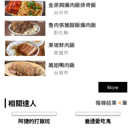
金源興爌肉飯排骨飯
台中市
魯肉張豬腳飯爌肉飯
彰化縣
東坡鮮肉飯
高雄市
鳳姐鴨肉飯
台南市
More
相關達人
搜尋結果
4
筆
阿捷的打飯班
曼達愛吃鬼