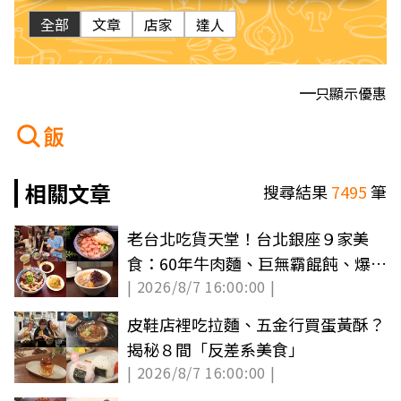
全部
文章
店家
達人
只顯示優惠
飯
相關文章
搜尋結果
7495
筆
老台北吃貨天堂！台北銀座９家美
食：60年牛肉麵、巨無霸餛飩、爆汁
| 2026/8/7 16:00:00 |
雞排必吃
皮鞋店裡吃拉麵、五金行買蛋黃酥？
揭秘８間「反差系美食」
| 2026/8/7 16:00:00 |