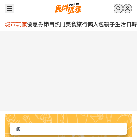
城市玩家
優惠券
節目
熱門
美食
旅行
懶人包
親子
生活
日韓