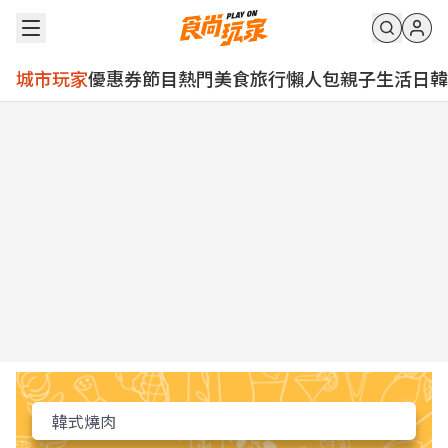
城市玩家
優惠券
節目
熱門
美食
旅行
懶人包
親子
生活
日韓