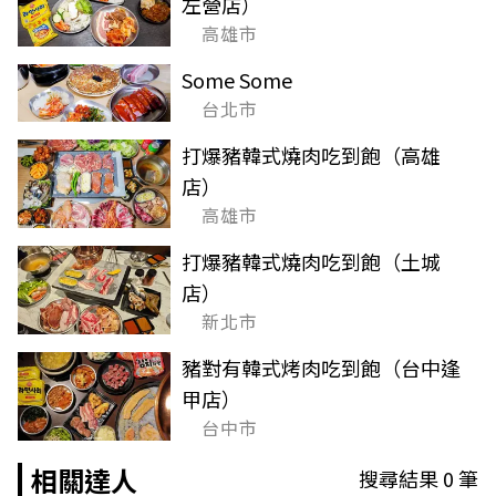
左營店）
高雄市
Some Some
台北市
打爆豬韓式燒肉吃到飽（高雄
店）
高雄市
打爆豬韓式燒肉吃到飽（土城
店）
新北市
豬對有韓式烤肉吃到飽（台中逢
甲店）
台中市
相關達人
搜尋結果
0
筆