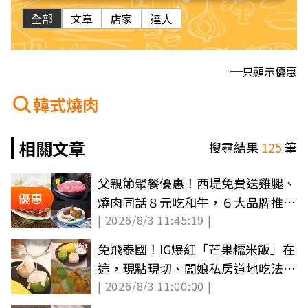
全部
文章
店家
達人
只顯示優惠
韓式燒肉
相關文章
搜尋結果
125
筆
父親節聚餐優惠！西堤免費送雞腿、
優惠
燒肉同話８元吃和牛，６大品牌推薦
| 2026/8/3 11:45:19 |
整理
免飛泰國！IG爆紅「芒果糯米飯」在
這，現點現切、闆娘私房道地吃法公
| 2026/8/3 11:00:00 |
開