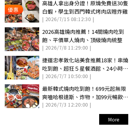
高雄人拿出身分證！原燒免費送30隻
優惠
白蝦，學生到西門韓式烤肉店贈炸雞
| 2026/7/15 08:12:30 |
2026高雄燒肉推薦！14間燒肉吃到
飽、平價單人燒肉、頂級燒肉統整
| 2026/7/8 11:29:00 |
捷運忠孝敦化站美食推薦18家！串燒
吃到飽、超狂５星餐酒館、24小時港
| 2026/7/7 10:50:00 |
點
最新韓式燒肉吃到飽！699元起無限
爽嗑哈根達斯、炸物，加99元暢飲啤
| 2026/7/3 12:20:00 |
酒
More