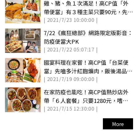
雞、豬、魚１次滿足！高CP值「外
帶便當」有３種主菜只要90元，先嗑
| 2021/7/23 10:00:00 |
薯餅口感炸鱈魚
7/22《瘋狂總部》網路限定版影音：
防疫便當大PK
| 2021/7/22 05:07:17 |
國宴料理在家嘗！高CP值「台菜便
當」先嗑多汁紅麴爌肉，飯後湯品必
| 2021/7/19 09:00:00 |
點懷舊「西魯肉」
在家防疫也能吃！高CP值熱炒店外
帶「６人套餐」只要1280元，嗜辣
| 2021/7/15 12:30:00 |
必點滿料水煮牛
More