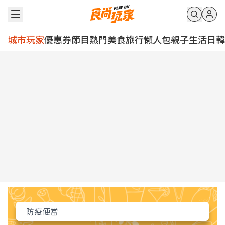
城市玩家
優惠券
節目
熱門
美食
旅行
懶人包
親子
生活
日韓