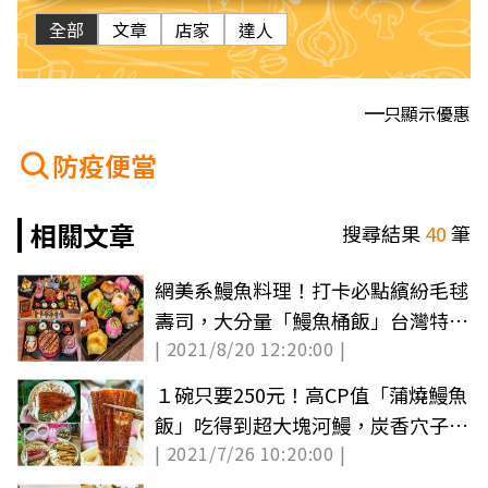
全部
文章
店家
達人
只顯示優惠
防疫便當
相關文章
搜尋結果
40
筆
網美系鰻魚料理！打卡必點繽紛毛毬
壽司，大分量「鰻魚桶飯」台灣特有
| 2021/8/20 12:20:00 |
吃法要加溫泉蛋
１碗只要250元！高CP值「蒲燒鰻魚
飯」吃得到超大塊河鰻，炭香穴子肉
| 2021/7/26 10:20:00 |
質嫩彈也必嘗