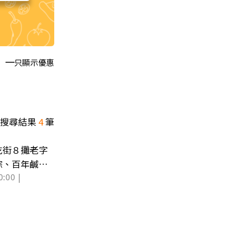
只顯示優惠
搜尋結果
4
筆
吃街８攤老字
粽、百年鹹蛋
0:00 |