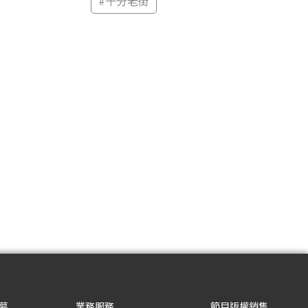
#
十分老街
募
業務服務
節目版權銷售