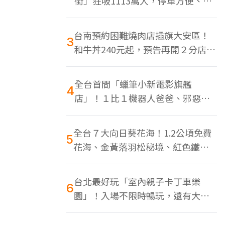
街」狂吸1113萬人，停車方便、特
色美食多
台南預約困難燒肉店插旗大安區！
3
和牛丼240元起，預告再開２分店、
地點曝光
全台首間「蠟筆小新電影旗艦
4
店」！１比１機器人爸爸、邪惡正
男，百款周邊買翻
全台７大向日葵花海！1.2公頃免費
5
花海、金黃落羽松秘境、紅色鐵橋
同框
台北最好玩「室內親子卡丁車樂
6
園」！入場不限時暢玩，還有大螢
幕Switch遊戲區