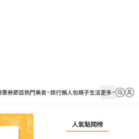
優惠券
節目
熱門
美食
旅行
懶人包
親子
生活
更多
人氣點閱榜