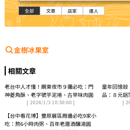
全部
文章
店家
達人
金樹冰果室
相關文章
老台中人才懂！廟東夜市９攤必吃：門
童年回憶殺
神菱角酥、老字號芋泥捲、古早味肉圓
品：８元鋁
| 2024/1/3 10:50:00 |
| 2
牛乳
【台中看花博】豐原展區周邊必吃9家小
吃：熬6小時肉粥、百年老厝酒釀湯圓