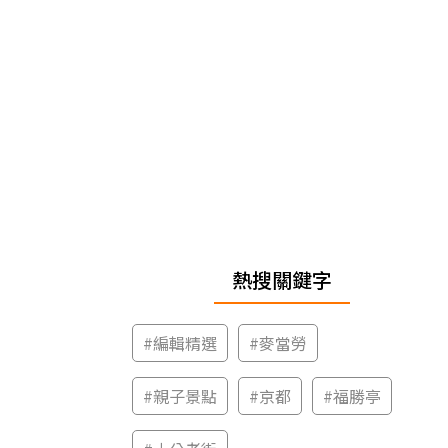
熱搜關鍵字
#
編輯精選
#
麥當勞
#
親子景點
#
京都
#
福勝亭