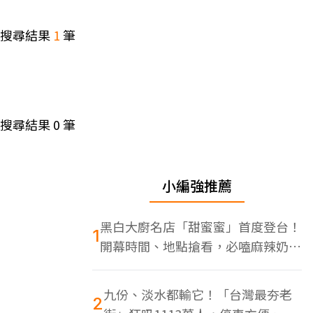
搜尋結果
1
筆
搜尋結果
0
筆
小編強推薦
黑白大廚名店「甜蜜蜜」首度登台！
1
開幕時間、地點搶看，必嗑麻辣奶油
蝦
九份、淡水都輸它！「台灣最夯老
2