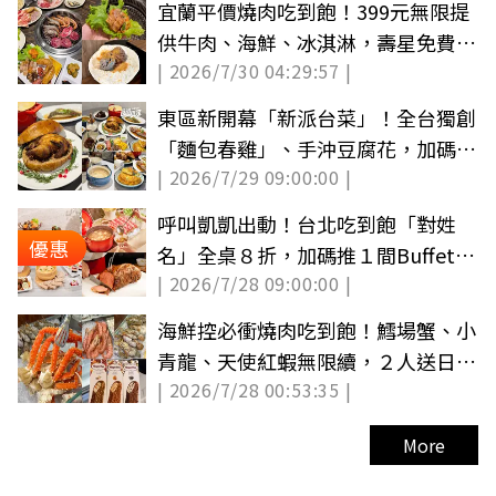
宜蘭平價燒肉吃到飽！399元無限提
供牛肉、海鮮、冰淇淋，壽星免費吃
| 2026/7/30 04:29:57 |
牛舌
東區新開幕「新派台菜」！全台獨創
「麵包春雞」、手沖豆腐花，加碼送
| 2026/7/29 09:00:00 |
龍蝦煲
呼叫凱凱出動！台北吃到飽「對姓
優惠
名」全桌８折，加碼推１間Buffet平
| 2026/7/28 09:00:00 |
日免千元
海鮮控必衝燒肉吃到飽！鱈場蟹、小
青龍、天使紅蝦無限續，２人送日本
| 2026/7/28 00:53:35 |
A5和牛
More