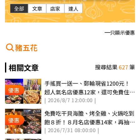
全部
文章
店家
達人
只顯示優惠
豬五花
相關文章
搜尋結果
627
筆
手搖買一送一、郵輪現省1200元！
優惠
超人氣名店優惠12家，還可免費住童
| 2026/8/7 12:00:00 |
話城堡旅宿
免費吃干貝海膽、烤全雞、火鍋吃到
優惠
飽８折！８月名店優惠14家，再抽古
| 2026/7/31 08:00:00 |
堡旅宿