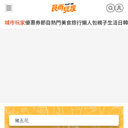
城市玩家
優惠券
節目
熱門
美食
旅行
懶人包
親子
生活
日韓