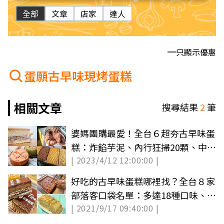
全部
文章
店家
達人
只顯示優惠
蛋願古早味現烤蛋糕
相關文章
搜尋結果
2
筆
婆媽團購最愛！全台６超夯古早味蛋
糕：炸餡芋泥、內行狂掃20顆、中午
| 2023/4/12 12:00:00 |
前完售
好吃的古早味蛋糕哪裡找？全台８家
部落客口袋名單：多達18種口味、
| 2021/9/17 09:40:00 |
40年老店