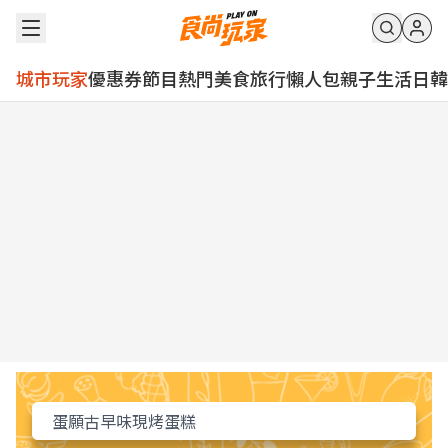
城市玩家
優惠券
節目
熱門
美食
旅行
懶人包
親子
生活
日韓