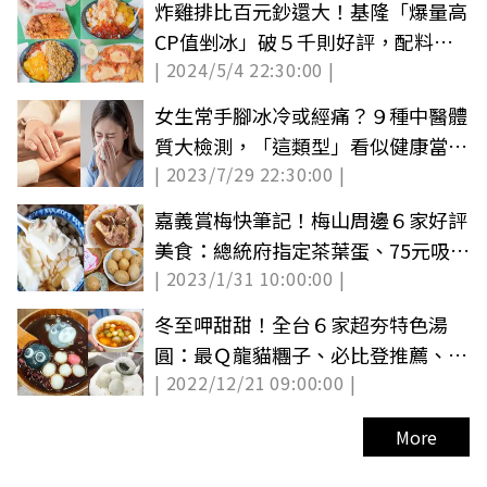
炸雞排比百元鈔還大！基隆「爆量高
CP值剉冰」破５千則好評，配料多
| 2024/5/4 22:30:00 |
到疊成山
女生常手腳冰冷或經痛？９種中醫體
質大檢測，「這類型」看似健康當心
| 2023/7/29 22:30:00 |
易便祕
嘉義賞梅快筆記！梅山周邊６家好評
美食：總統府指定茶葉蛋、75元吸爆
| 2023/1/31 10:00:00 |
羊大骨
冬至呷甜甜！全台６家超夯特色湯
圓：最Ｑ龍貓糰子、必比登推薦、爆
| 2022/12/21 09:00:00 |
餡湯圓
More