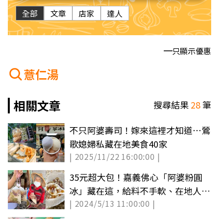
全部
文章
店家
達人
只顯示優惠
薏仁湯
相關文章
搜尋結果
28
筆
不只阿婆壽司！嫁來這裡才知道⋯鶯
歌媳婦私藏在地美食40家
| 2025/11/22 16:00:00 |
35元超大包！嘉義佛心「阿婆粉圓
冰」藏在這，給料不手軟、在地人狂
| 2024/5/13 11:00:00 |
推