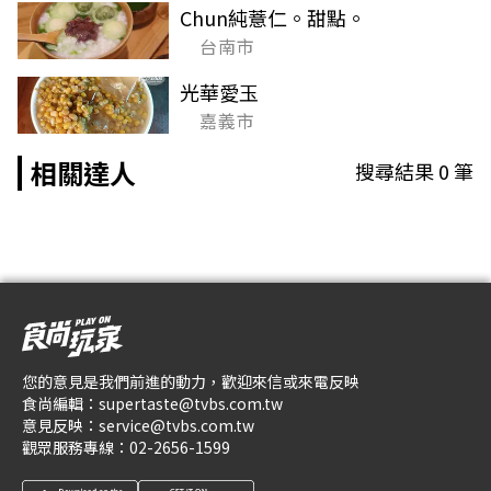
Chun純薏仁。甜點。
台南市
光華愛玉
嘉義市
相關達人
搜尋結果
0
筆
您的意見是我們前進的動力，歡迎來信或來電反映
食尚編輯：
supertaste@tvbs.com.tw
意見反映：
service@tvbs.com.tw
觀眾服務專線：
02-2656-1599