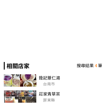
相關店家
搜尋結果
4
筆
銓記薏仁湯
台南市
莊家青草茶
屏東縣