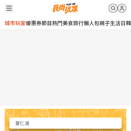
城市玩家
優惠券
節目
熱門
美食
旅行
懶人包
親子
生活
日韓