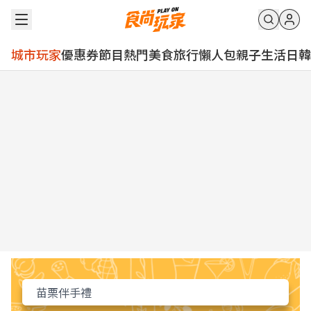
城市玩家
優惠券
節目
熱門
美食
旅行
懶人包
親子
生活
日韓