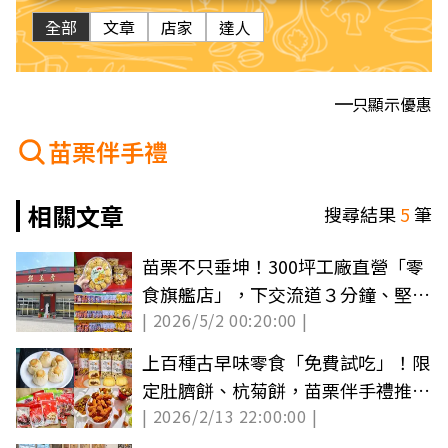
全部
文章
店家
達人
只顯示優惠
苗栗伴手禮
相關文章
搜尋結果
5
筆
苗栗不只垂坤！300坪工廠直營「零
食旗艦店」，下交流道３分鐘、堅果
| 2026/5/2 00:20:00 |
花生50元起
上百種古早味零食「免費試吃」！限
定肚臍餅、杭菊餅，苗栗伴手禮推薦
| 2026/2/13 22:00:00 |
８選