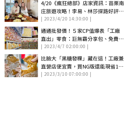
4/20《瘋狂總部》店家資訊：苗栗南
庄旅遊攻略！李易、林莎探路好評美
| 2023/4/20 14:30:00 |
食＋景點
通通批發價！５家CP值爆表「工廠
直出」零食：巨無霸分享包、免費試
| 2023/4/7 02:00:00 |
吃
比臉大「黑糖發粿」藏在這！工廠兼
直營店便宜賣，買NG版還能現省10
| 2023/3/10 07:00:00 |
元