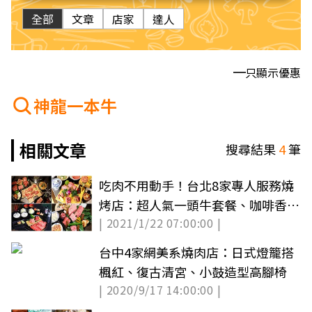
全部
文章
店家
達人
只顯示優惠
神龍一本牛
相關文章
搜尋結果
4
筆
吃肉不用動手！台北8家專人服務燒
烤店：超人氣一頭牛套餐、咖啡香和
| 2021/1/22 07:00:00 |
牛吃得到
台中4家網美系燒肉店：日式燈籠搭
楓紅、復古清宮、小鼓造型高腳椅
| 2020/9/17 14:00:00 |