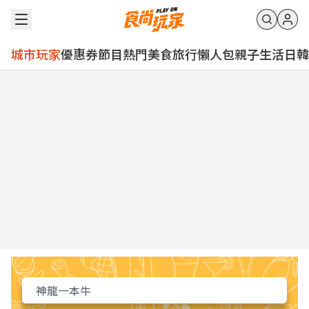
城市玩家
優惠券
節目
熱門
美食
旅行
懶人包
親子
生活
日韓