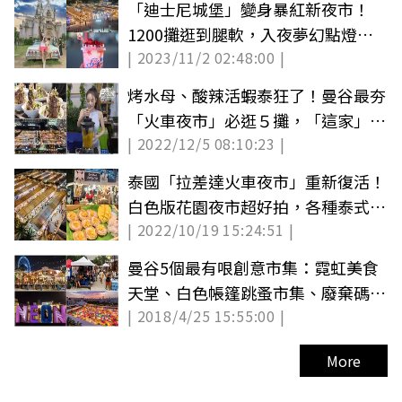
「迪士尼城堡」變身暴紅新夜市！
1200攤逛到腿軟，入夜夢幻點燈超
| 2023/11/2 02:48:00 |
好拍
烤水母、酸辣活蝦泰狂了！曼谷最夯
「火車夜市」必逛５攤，「這家」變
| 2022/12/5 08:10:23 |
地標
泰國「拉差達火車夜市」重新復活！
白色版花園夜市超好拍，各種泰式小
| 2022/10/19 15:24:51 |
吃都有
曼谷5個最有哏創意市集：霓虹美食
天堂、白色帳篷跳蚤市集、廢棄碼頭
| 2018/4/25 15:55:00 |
夜市
More