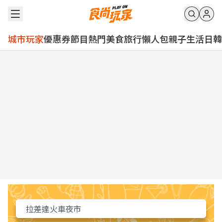
城市玩家
優惠券
節目
熱門
美食
旅行
懶人包
親子
生活
日韓