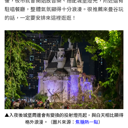
後，夜市就會開始放音樂、搭配城堡燈光，附近還有
駐唱餐廳，整體氣氛顯得十分浪漫。很推薦來曼谷玩
的話，一定要安排來這裡逛逛！
▲入夜後城堡周邊會有變換的投射燈亮起，與白天相比顯得
格外浪漫。（圖片來源：
焦糖熱一點
）