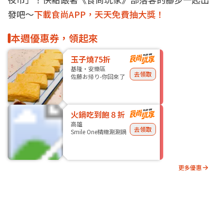
發吧～
下載食尚APP，天天免費抽大獎！
本週優惠券，領起來
玉子燒75折
基隆・安樂區
去領取
佐藤お帰り-你回來了
火鍋吃到飽８折
高雄
去領取
Smile One精緻涮涮鍋
更多優惠