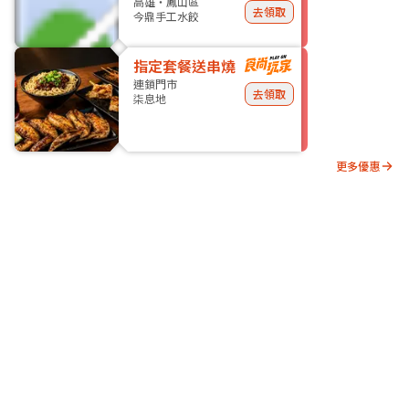
高雄・鳳山區
去領取
今鼎手工水餃
指定套餐送串燒
連鎖門市
去領取
柒息地
更多優惠