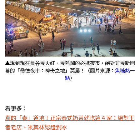
▲說到現在曼谷最火紅、最熱鬧的必逛夜市，絕對非最新開
幕的「喬德夜市：神奇之地」莫屬！（圖片來源：
焦糖熱一
點
）
看更多：
真的「泰」道地！正宗泰式奶茶就吃這４家：絕對王
者老店、米其林認證剉冰