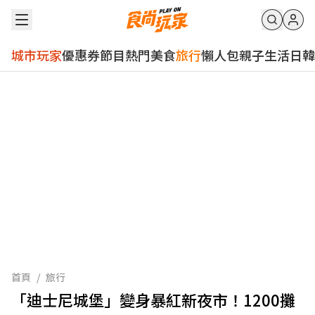
城市玩家
優惠券
節目
熱門
美食
旅行
懶人包
親子
生活
日韓
首頁
/
旅行
「迪士尼城堡」變身暴紅新夜市！1200攤