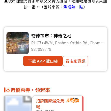
▲夜市裡還有許多新穎又文青的攤位，吃飽喝足後可以來血
拚一番。（圖片來源：
焦糖熱一點
）
喬德夜市：神奇之地
RHC7+4WM, Phahon Yothin Rd, Chom
Phon, จตุจักร Bangkok 10900泰國
987098779
下載 APP 藏口袋
看店家資訊
本週優惠券，領起來
招牌酸辣湯免費
喝