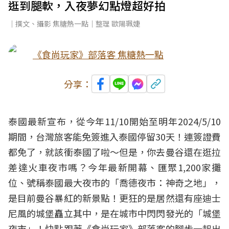
逛到腿軟，入夜夢幻點燈超好拍
｜撰文、攝影 焦糖熱一點｜整理 歐陽珮婕
《食尚玩家》部落客 焦糖熱一點
分享：
泰國最新宣布，從今年11/10開始至明年2024/5/10
期間，台灣旅客能免簽進入泰國停留30天！連簽證費
都免了，就該衝泰國了啦～但是，你去曼谷還在逛拉
差達火車夜市嗎？今年最新開幕、匯聚1,200家攤
位、號稱泰國最大夜市的「喬德夜市：神奇之地」，
是目前曼谷暴紅的新景點！更狂的是居然還有座迪士
尼風的城堡矗立其中，是在城市中閃閃發光的「城堡
夜市」！快點跟著《食尚玩家》部落客的腳步一起出