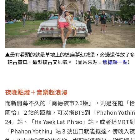
▲最有看頭的就是草地上的這座夢幻城堡，旁邊還停放了多
輛古董車，造型復古又帥氣。（圖片來源：
焦糖熱一點
）
夜晚點燈＋音樂超浪漫
而新開幕不久的「喬德夜市2.0版」，則是在離「恰
圖恰」２站的距離，可以搭BTS到「Phahon Yothin
24」站、「Ha Yaek Lat Phrao」站，或者搭MRT到
「Phahon Yothin」站３號出口就能抵達。傍晚入夜