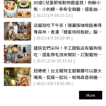
85度C兒童節推動物園蛋糕！側躺小
熊、小刺蝟、柴柴全萌翻，還能抽免
| 2022/3/9 08:25:13 |
費門票
店貓陪吃下午茶！隱藏版咖啡館美得
像森林，香濃「蜂蜜核桃鬆餅」貓咪
| 2021/4/9 09:20:00 |
也喜歡
鏟屎官們尖叫！手工甜點店有貓狗陪
吃，還能帶毛孩來開趴、訂製寵物蛋
| 2021/2/20 10:23:43 |
糕
超療癒！台北寵物主題餐廳可以跟大
嘴鳥、狐獴一起玩，帕瑪森香蒜雞翅
| 2021/2/8 14:20:00 |
吃完會想念
More