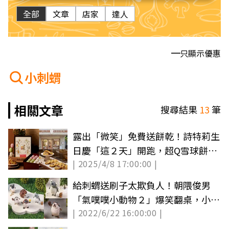
全部
文章
店家
達人
只顯示優惠
小刺蝟
相關文章
搜尋結果
13
筆
露出「微笑」免費送餅乾！詩特莉生
日慶「這２天」開跑，超Q雪球餅乾
| 2025/4/8 17:00:00 |
限量吃
給刺蝟送刷子太欺負人！朝隈俊男
「氣噗噗小動物２」爆笑翻桌，小七
| 2022/6/22 16:00:00 |
也能買