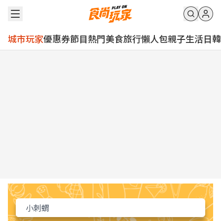
城市玩家
優惠券
節目
熱門
美食
旅行
懶人包
親子
生活
日韓