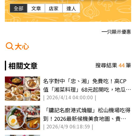
全部
文章
店家
達人
只顯示優惠
大心
相關文章
搜尋結果
44
筆
名字對中「忠、湘」免費吃！高CP
值「湘菜料理」68元起開吃，地瓜飯
| 2026/4/14 04:00:00 |
吃到飽
「鏞記名廚港式燒臘」松山機場吃得
到！2026最新候機美食地圖、貴賓
| 2026/4/9 06:18:59 |
室食記公開