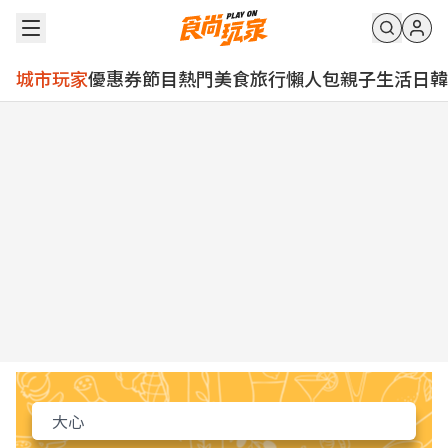
城市玩家
優惠券
節目
熱門
美食
旅行
懶人包
親子
生活
日韓