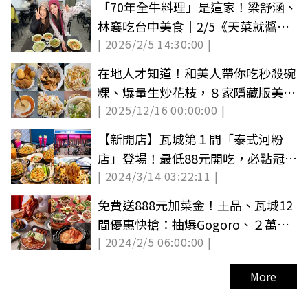
「70年全牛料理」是這家！梁舒涵、
林襄吃台中美食｜2/5《天菜就醬
| 2026/2/5 14:30:00 |
吃》店家資訊
在地人才知道！和美人帶你吃秒殺碗
粿、爆量生炒花枝，８家隱藏版美食
| 2025/12/16 00:00:00 |
推薦
【新開店】瓦城第１間「泰式河粉
店」登場！最低88元開吃，必點冠軍
| 2024/3/14 03:22:11 |
炒河粉
免費送888元加菜金！王品、瓦城12
間優惠快搶：抽爆Gogoro、２萬元
| 2024/2/5 06:00:00 |
餐券
More