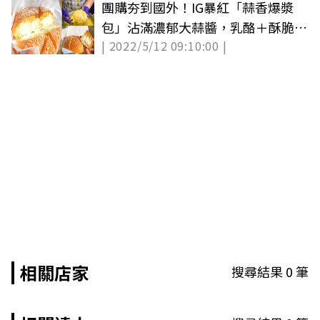
團購夯到國外！IG暴紅「蒜香爆漿
包」沾滿濃郁大蒜醬，乳酪＋酥脆麵
| 2022/5/12 09:10:00 |
包太邪惡
相關店家
搜尋結果
0
筆