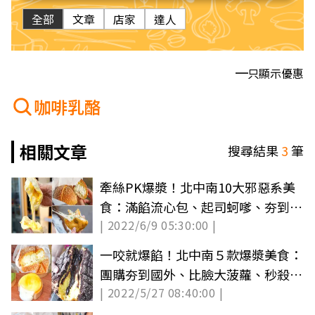
全部
文章
店家
達人
只顯示優惠
咖啡乳酪
相關文章
搜尋結果
3
筆
牽絲PK爆漿！北中南10大邪惡系美
食：滿餡流心包、起司蚵嗲、夯到香
| 2022/6/9 05:30:00 |
港爆乳包
一咬就爆餡！北中南５款爆漿美食：
團購夯到國外、比臉大菠蘿、秒殺級
| 2022/5/27 08:40:00 |
乳酪塔