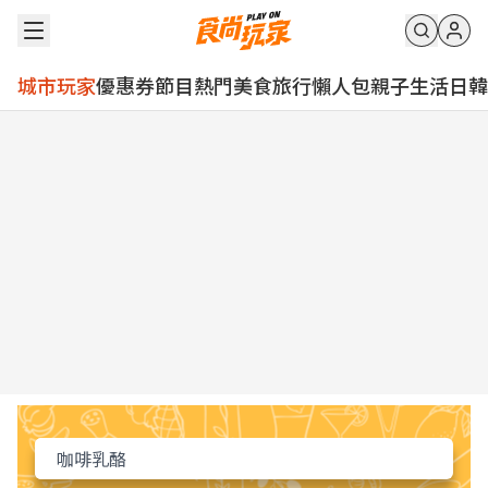
城市玩家
優惠券
節目
熱門
美食
旅行
懶人包
親子
生活
日韓