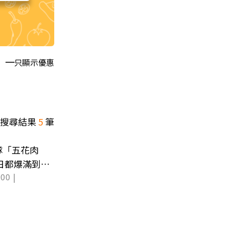
只顯示優惠
搜尋結果
5
筆
隊「五花肉
假日都爆滿到凌
00 |