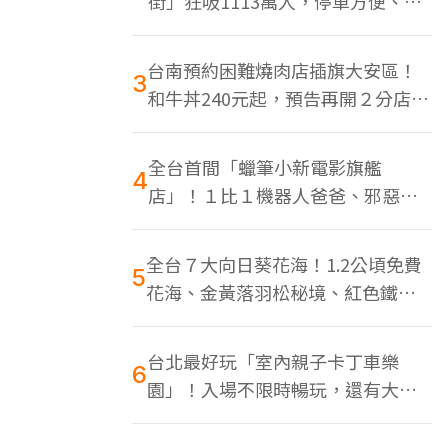
街」狂吸1113萬人，停車方便、特
色美食多
台南預約困難燒肉店插旗大安區！
3
和牛丼240元起，預告再開２分店、
地點曝光
全台首間「蠟筆小新電影旗艦
4
店」！１比１機器人爸爸、邪惡正
男，百款周邊買翻
全台７大向日葵花海！1.2公頃免費
5
花海、金黃落羽松秘境、紅色鐵橋
同框
台北最好玩「室內親子卡丁車樂
6
園」！入場不限時暢玩，還有大螢
幕Switch遊戲區