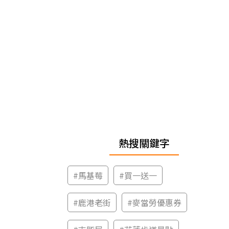
熱搜關鍵字
#
馬基莓
#
買一送一
#
鹿港老街
#
麥當勞優惠券