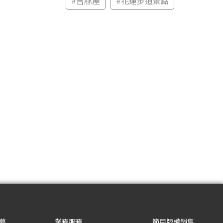
#
吉豚屋
#
花蓮步道景點
募
業務服務
節目版權銷售