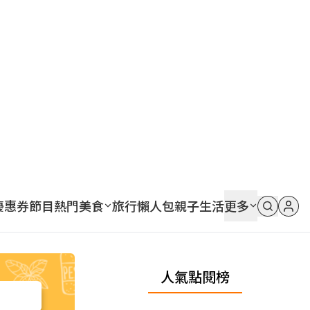
優惠券
節目
熱門
美食
旅行
懶人包
親子
生活
更多
人氣點閱榜