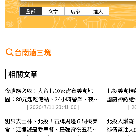
全部
文章
店家
達人
台南滷三塊
相關文章
夜貓族必收！大台北10家宵夜美食地
北投美食推薦
圖：80元起吃港點、24小時營業、夜市
國廚神認證
| 2026/7/11 23:41:00 |
| 2
小吃
別只去士林、北投！石牌周邊６銅板美
北投人讚聲
食：江振誠最愛早餐、最強宵夜五花肉
祕傳茶油大