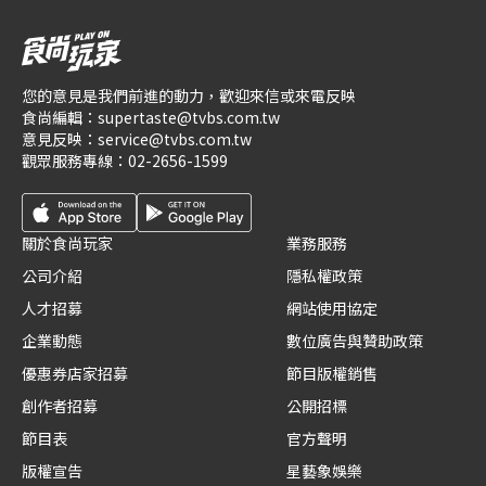
您的意見是我們前進的動力，歡迎來信或來電反映
食尚編輯：
supertaste@tvbs.com.tw
意見反映：
service@tvbs.com.tw
觀眾服務專線：
02-2656-1599
關於食尚玩家
業務服務
公司介紹
隱私權政策
人才招募
網站使用協定
企業動態
數位廣告與贊助政策
優惠券店家招募
節目版權銷售
創作者招募
公開招標
節目表
官方聲明
版權宣告
星藝象娛樂