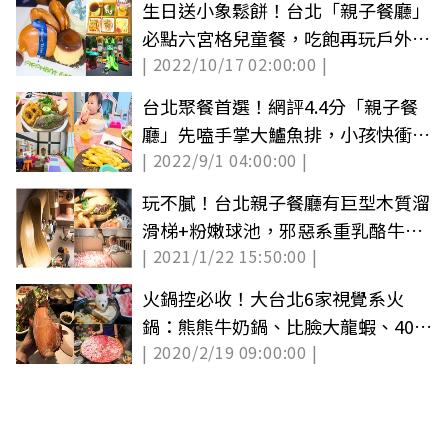
生日送小象鬆餅！台北「親子餐廳」
必點六宮格兒童餐，吃飽再玩戶外遊
| 2022/10/17 02:00:00 |
樂區
台北聚餐首選！網評4.4分「親子餐
廳」先嗑手掌大鱸魚排，小孩快衝兒
| 2022/9/1 04:00:00 |
童遊戲區
玩不膩！台北親子餐廳有巨型木質溜
滑梯+粉嫩球池，邪惡系重乳酪牛肉
| 2021/1/22 15:50:00 |
漢堡也必吃
火鍋控必收！大台北6家視覺系火
鍋：熊熊牛奶鍋、比臉大龍蝦、40盎
| 2020/2/19 09:00:00 |
司牛肉盤