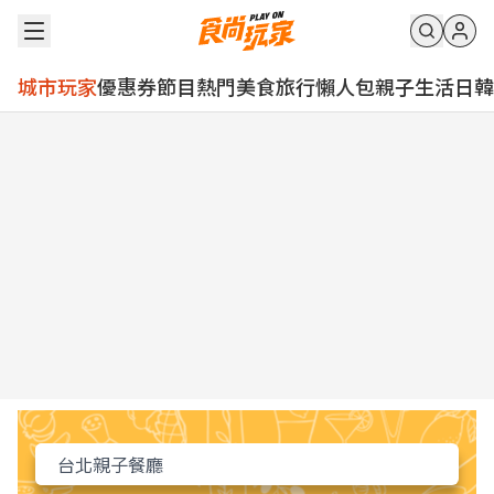
城市玩家
優惠券
節目
熱門
美食
旅行
懶人包
親子
生活
日韓