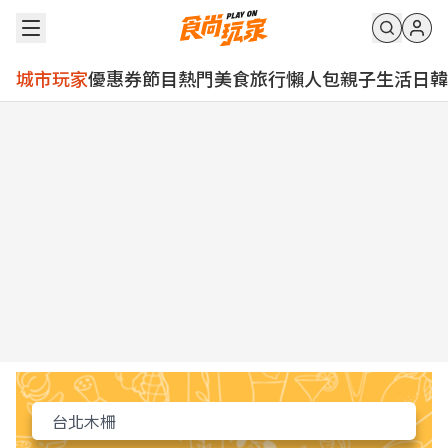
城市玩家
優惠券
節目
熱門
美食
旅行
懶人包
親子
生活
日韓