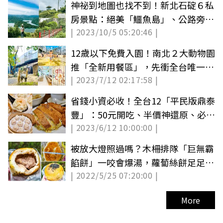
神祕到地圖也找不到！新北石碇６私
房景點：絕美「鱷魚島」、公路旁茶
| 2023/10/5 05:20:46 |
園祕境
12歲以下免費入園！南北２大動物園
推「全新用餐區」，先衝全台唯一貓
| 2023/7/12 02:17:58 |
熊餐廳
省錢小資必收！全台12「平民版鼎泰
豐」：50元開吃、半價神還原、必比
| 2023/6/12 10:00:00 |
登推薦
被放大燈照過嗎？木柵排隊「巨無霸
餡餅」一咬會爆湯，蘿蔔絲餅足足11
| 2022/5/25 07:20:00 |
公分寬
More