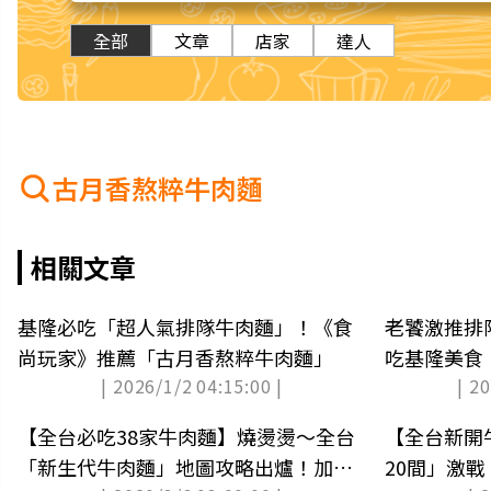
全部
文章
店家
達人
古月香熬粹牛肉麵
相關文章
基隆必吃「超人氣排隊牛肉麵」！《食
老饕激推排
尚玩家》推薦「古月香熬粹牛肉麵」
吃基隆美食｜
| 2026/1/2 04:15:00 |
| 2
資訊
【全台必吃38家牛肉麵】燒燙燙～全台
【全台新開
「新生代牛肉麵」地圖攻略出爐！加碼6
20間」激