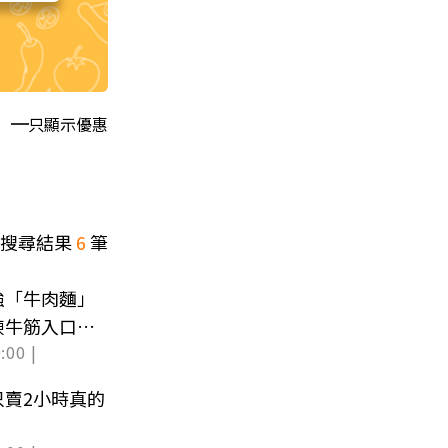
只顯示優惠
搜尋結果
6
筆
強「牛肉麵」
凍牛筋入口即
:00 |
賣2小時真的