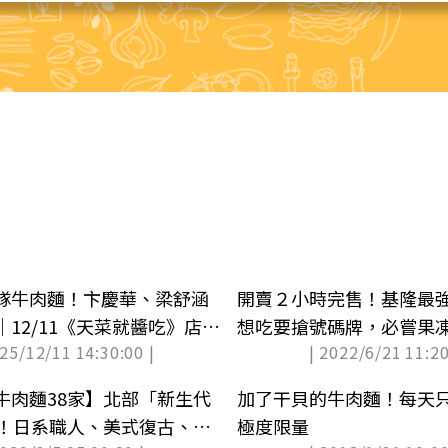
隊牛肉麵！卞慶華、梁舒涵
開賣２小時完售！基隆最
12/11《天菜就醬吃》店家
想吃要搶號碼牌，必嘗果
025/12/11 14:30:00 |
| 2022/6/21 11:20
化
牛肉麵38家】北部「新生代
加了干貝的牛肉麵！每天只
戰！日系職人、美式復古、台
極度限量