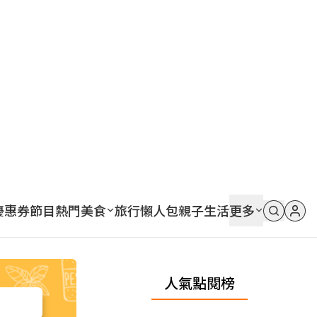
優惠券
節目
熱門
美食
旅行
懶人包
親子
生活
更多
人氣點閱榜