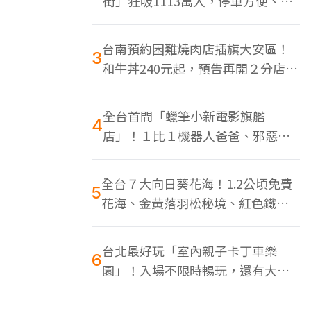
街」狂吸1113萬人，停車方便、特
色美食多
台南預約困難燒肉店插旗大安區！
3
和牛丼240元起，預告再開２分店、
地點曝光
全台首間「蠟筆小新電影旗艦
4
店」！１比１機器人爸爸、邪惡正
男，百款周邊買翻
全台７大向日葵花海！1.2公頃免費
5
花海、金黃落羽松秘境、紅色鐵橋
同框
台北最好玩「室內親子卡丁車樂
6
園」！入場不限時暢玩，還有大螢
幕Switch遊戲區