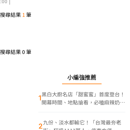
:00 |
搜尋結果
1
筆
搜尋結果
0
筆
小編強推薦
黑白大廚名店「甜蜜蜜」首度登台！
1
開幕時間、地點搶看，必嗑麻辣奶油
蝦
九份、淡水都輸它！「台灣最夯老
2