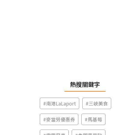
熱搜關鍵字
#
南港LaLaport
#
三峽美食
#
麥當勞優惠券
#
馬基莓