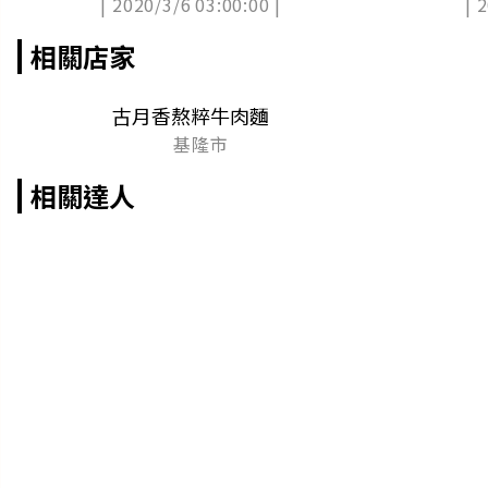
| 2020/3/6 03:00:00 |
| 
間經典老味道
式香辣一口
相關店家
古月香熬粹牛肉麵
基隆市
相關達人