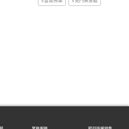
#
雲霄飛車
#
免門票景點
募
業務服務
節目版權銷售