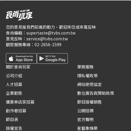
您的意見是我們前進的動力，歡迎來信或來電反映
食尚編輯：
supertaste@tvbs.com.tw
意見反映：
service@tvbs.com.tw
觀眾服務專線：
02-2656-1599
關於食尚玩家
業務服務
公司介紹
隱私權政策
人才招募
網站使用協定
企業動態
數位廣告與贊助政策
優惠券店家招募
節目版權銷售
創作者招募
公開招標
節目表
官方聲明
版權宣告
星藝象娛樂