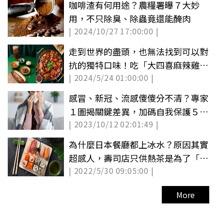
咖啡渣有何用途？農糧署曝７大妙
用，不只除臭、除蟲竟還能醃肉
| 2024/10/27 17:00:00 |
走到世界的盡頭，也無法找到可以對
抗的獨特口味！吃「大四喜麻辣雞公
| 2024/5/24 01:00:00 |
煲」：擁抱辣度的極致享受
感冒、新冠、流感傻傻分不清？專家
１圖揭關鍵差異，加碼自我保護５守
| 2023/10/12 02:01:49 |
則
為什麼日本餐廳都上冰水？原因其實
超感人，壽司店只供熱茶是為了「這
| 2022/5/30 09:05:00 |
目的」
More