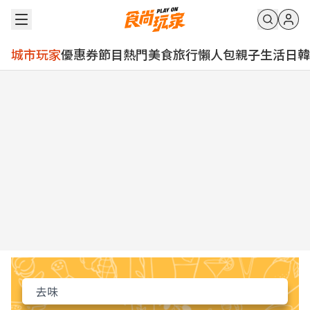
城市玩家
優惠券
節目
熱門
美食
旅行
懶人包
親子
生活
日韓