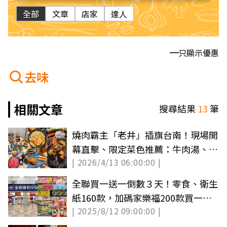
全部
文章
店家
達人
只顯示優惠
去味
相關文章
搜尋結果
13
筆
燒肉霸主「老井」插旗台南！現場開
幕直擊、限定菜色推薦：牛肉湯、蟹
| 2026/4/13 06:00:00 |
黃粥必吃
全聯買一送一倒數３天！零食、衛生
紙160款，加碼家樂福200款買一送
| 2025/8/12 09:00:00 |
一