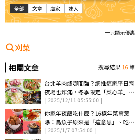
全部
文章
店家
達人
只顯示優惠
刈菜
相關文章
搜尋結果
16
筆
台北羊肉爐哪間強？網推這家平日宵
夜場也炸滿，冬季限定「菜心羊」排
| 2025/12/11 05:55:00 |
１小時也要吃
你家年夜飯吃什麼？16樣年菜寓意
曝：烏魚子原來是「這意思」、吃發
| 2025/1/7 07:54:00 |
粿大發財