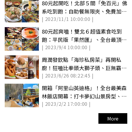
80元起開吃！北部５間「免百元」佛
系吃到飽：自助餐無限夾、免費加湯
| 2023/11/1 10:00:00 |
加麵
80元起爽嗑！雙北６超值素食吃到
飽：平民版「果然匯」、全台最頂蔬
| 2023/9/4 10:00:00 |
食Buffet
周潤發欽點「海珍私房菜」再開私
廚！狂嗑比拳頭大獅子頭、巨無霸三
| 2023/6/26 08:22:45 |
品鍋
開箱「阿里山英迪格」！全台最美森
林飯店開幕：打卡夢幻山景房型、衝
| 2023/2/2 17:00:00 |
頂樓看日出
More