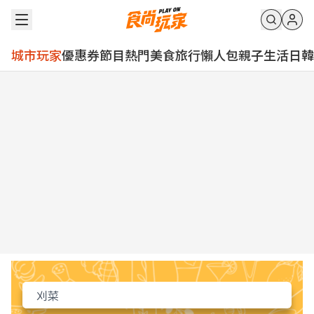
城市玩家
優惠券
節目
熱門
美食
旅行
懶人包
親子
生活
日韓