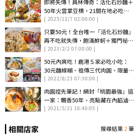
即將失傳！員林傳奇：活化石炒麵＋
50年火雲掌豆標，21間在地必吃攻
| 2025/12/7 02:00:00 |
略
只要50元！全台唯一「活化石炒麵」
再不吃就失傳，飽滿鮮蚵＋獨門祕醬
| 2023/2/2 07:00:00 |
超夠味
50元內爽吃！鹿港５家必吃小吃：
30元麵線糊、祖傳三代肉圓、限量豆
| 2022/8/23 07:30:00 |
包
肉圓控先筆記！網封「桃園最強」這
一家：飄香50年、亮點藏在內餡滷鳥
| 2021/5/21 10:40:05 |
蛋
相關店家
搜尋結果
2
筆