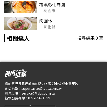
檜溪彰化肉圓
桃園市
肉圓林
彰化縣
相關達人
搜尋結果
0
筆
您的意見是我們前進的動力，歡迎來信或來電反映
食尚編輯：
supertaste@tvbs.com.tw
意見反映：
service@tvbs.com.tw
觀眾服務專線：
02-2656-1599