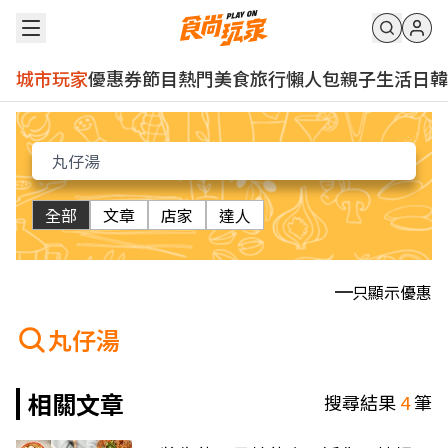
城市玩家
優惠券
節目
熱門
美食
旅行
懶人包
親子
生活
日韓
全部
文章
店家
達人
只顯示優惠
丸仔湯
相關文章
搜尋結果
4
筆