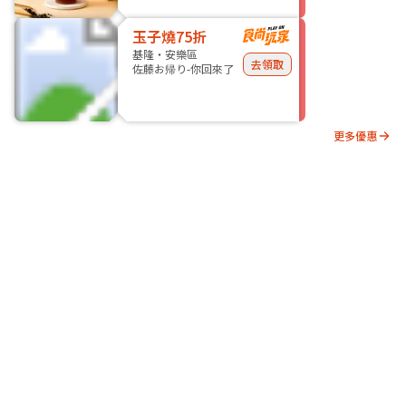
玉子燒75折
基隆・安樂區
去領取
佐藤お帰り-你回來了
更多優惠