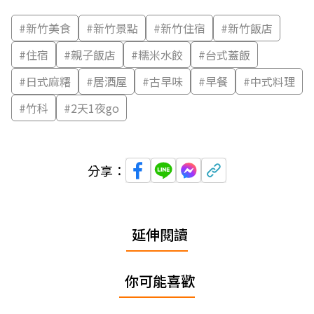
#
新竹美食
#
新竹景點
#
新竹住宿
#
新竹飯店
#
住宿
#
親子飯店
#
糯米水餃
#
台式蓋飯
#
日式麻糬
#
居酒屋
#
古早味
#
早餐
#
中式料理
#
竹科
#
2天1夜go
分享：
延伸閱讀
你可能喜歡