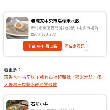
老陳家中央市場糯米水餃
新竹市東區西門街2巷2號（中央市場內92
攤）
0900-170-323
下載 APP 藏口袋
看店家資訊
看更多：
飄香70年古早味！新竹市場超難找「糯米水餃」攤，
大骨湯＋爆漿水餃老饕最愛
石坊小井