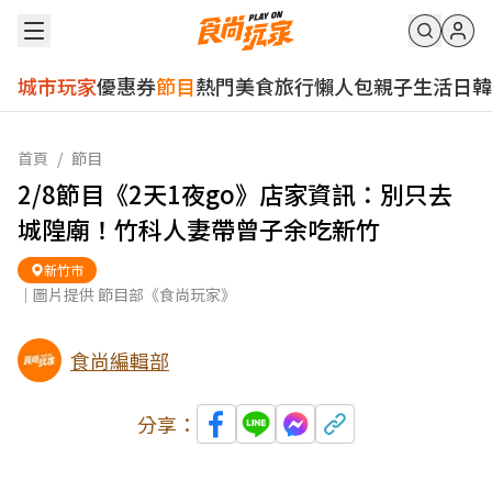
城市玩家
優惠券
節目
熱門
美食
旅行
懶人包
親子
生活
日韓
首頁
/
節目
2/8節目《2天1夜go》店家資訊：別只去
城隍廟！竹科人妻帶曾子余吃新竹
新竹市
｜圖片提供 節目部《食尚玩家》
食尚編輯部
分享：