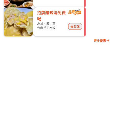
招牌酸辣湯免費
喝
高雄・鳳山區
去領取
今鼎手工水餃
更多優惠