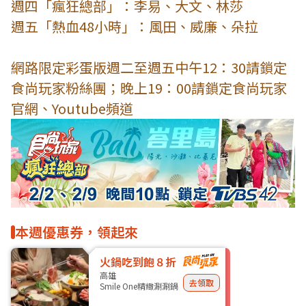
週四「瘋狂總部」：李易、大文、林莎
週五「熱血48小時」：風田、威廉、朵拉
網路限定彩蛋版週二至週五中午12：30請鎖定
食尚玩家粉絲團；晚上19：00請鎖定食尚玩家
官網、Youtube頻道
本週優惠券，領起來
火鍋吃到飽８折
高雄
去領取
Smile One精緻涮涮鍋