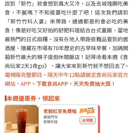
說到「新竹」就會想到風大又冷，以及去城隍廟吃美
食，不膩嗎？不知道要吃什麼了吧！這次我們請到
「新竹竹科人妻」來帶路，通通都是約會必吃的美
食！像是好吃又好拍的舒肥料理結合台式蓋飯、當地
最熱門的日式麻糬、沒有在地人帶路很難品嘗到的居
酒屋、隱藏在市場有70年歷史的古早味早餐，加碼開
箱新竹最大的親子度假休閒飯店！記得收看本週《食
尚玩家2天1夜go》，讓大家來到新竹就不想回去了~
電視版完整節目，隔天中午12點請鎖定食尚玩家官方
網站、APP。
下載食尚APP，天天免費抽大獎！
本週優惠券，領起來
老賴紅茶免費喝
連鎖門市
去領取
老賴茶棧