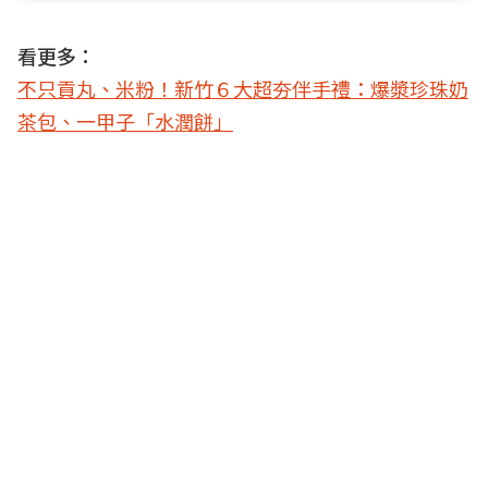
看更多：
不只貢丸、米粉！新竹６大超夯伴手禮：爆漿珍珠奶
茶包、一甲子「水潤餅」