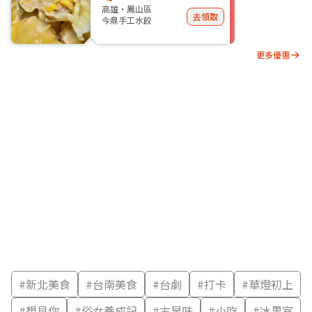
高雄・鳳山區
去領取
今鼎手工水餃
更多優惠
#
新北美食
#
台南美食
#
台劇
#
打卡
#
華燈初上
#
想見你
#
俗女養成記
#
古早味
#
小吃
#
冰果室