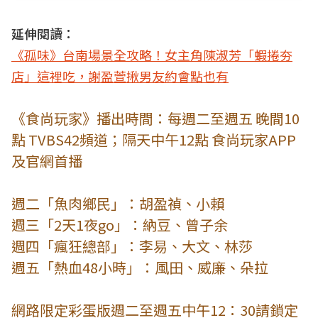
延伸閱讀：
《孤味》台南場景全攻略！女主角陳淑芳「蝦捲夯
店」這裡吃，謝盈萱揪男友約會點也有
《食尚玩家》播出時間：每週二至週五 晚間10
點 TVBS42頻道；隔天中午12點 食尚玩家APP
及官網首播
週二「魚肉鄉民」：胡盈禎、小賴
週三「2天1夜go」：納豆、曾子余
週四「瘋狂總部」：李易、大文、林莎
週五「熱血48小時」：風田、威廉、朵拉
網路限定彩蛋版週二至週五中午12：30請鎖定