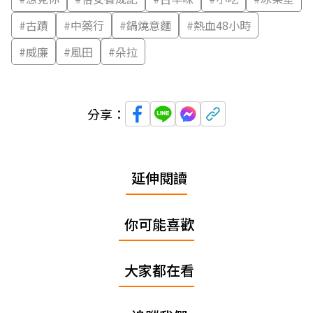
#
古蹟
#
中藥行
#
鍋燒意麵
#
熱血48小時
#
威廉
#
風田
#
朵拉
分享：
延伸閱讀
你可能喜歡
大家都在看