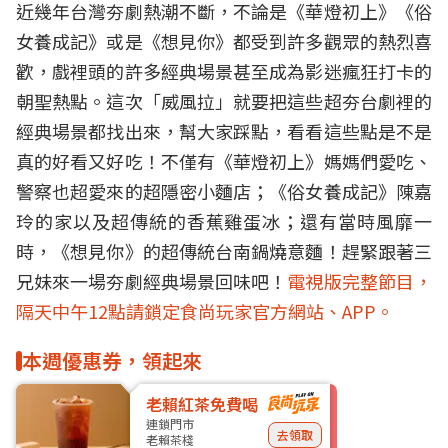
近幾年台灣夯劇熱潮不斷，不論是《華燈初上》《俗
女養成記》或是《想見你》都受到許多觀眾的熱烈喜
歡，戲裡頭的許多經典場景甚至成為影迷瘋狂打卡的
朝聖熱點。這次「威風拉」就要把這些超夯台劇裡的
經典場景都找出來，幫大家踩點，看看這些點是不是
真的好看又好吃！不僅有《華燈初上》媽媽們愛吃、
警察也超愛來的超隱密小麵店；《俗女養成記》陳嘉
玲的家以及超傳統的香蕉雞蛋冰；還有當時風靡一
時，《想見你》的超傳統台南鍋燒意麵！趕緊跟著三
兄妹來一場夯劇經典場景回味吧！
電視版完整節目，
隔天中午12點請鎖定食尚玩家官方網站、APP。
本週優惠券，領起來
老賴紅茶免費喝
連鎖門市
去領取
老賴茶棧