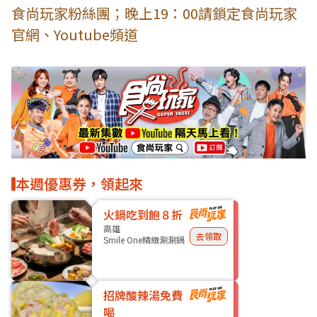
食尚玩家粉絲團；晚上19：00請鎖定食尚玩家
官網、Youtube頻道
本週優惠券，領起來
火鍋吃到飽８折
高雄
去領取
Smile One精緻涮涮鍋
招牌酸辣湯免費
喝