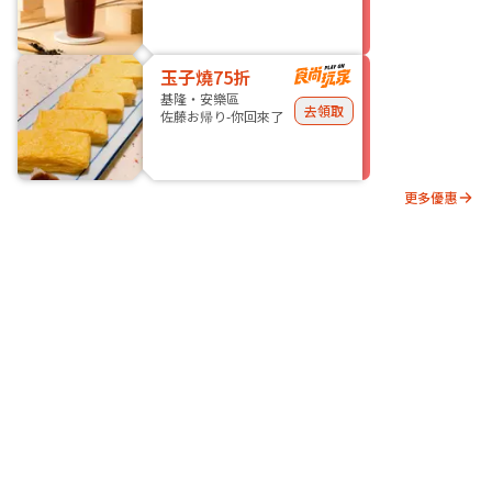
玉子燒75折
基隆・安樂區
去領取
佐藤お帰り-你回來了
更多優惠