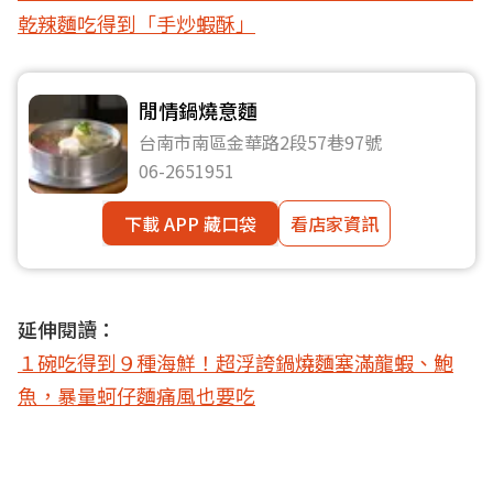
乾辣麵吃得到「手炒蝦酥」
閒情鍋燒意麵
台南市南區金華路2段57巷97號
06-2651951
下載 APP 藏口袋
看店家資訊
延伸閱讀：
１碗吃得到９種海鮮！超浮誇鍋燒麵塞滿龍蝦、鮑
魚，暴量蚵仔麵痛風也要吃