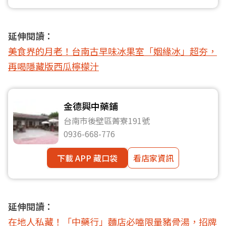
延伸閱讀：
美食界的月老！台南古早味冰果室「姻緣冰」超夯，
再喝隱藏版西瓜檸檬汁
金德興中藥鋪
台南市後壁區菁寮191號
0936-668-776
下載 APP 藏口袋
看店家資訊
延伸閱讀：
在地人私藏！「中藥行」麵店必嗑限量豬骨湯，招牌