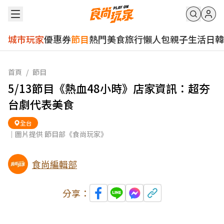
城市玩家
優惠券
節目
熱門
美食
旅行
懶人包
親子
生活
日韓
首頁
/
節目
5/13節目《熱血48小時》店家資訊：超夯
台劇代表美食
全台
｜圖片提供 節目部《食尚玩家》
食尚編輯部
分享：