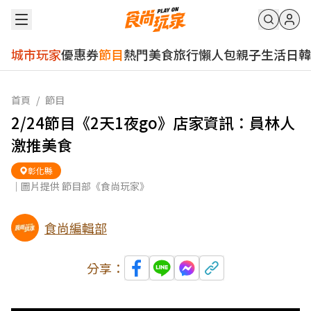
城市玩家
優惠券
節目
熱門
美食
旅行
懶人包
親子
生活
日韓
首頁
/
節目
2/24節目《2天1夜go》店家資訊：員林人
激推美食
彰化縣
｜圖片提供 節目部《食尚玩家》
食尚編輯部
分享：