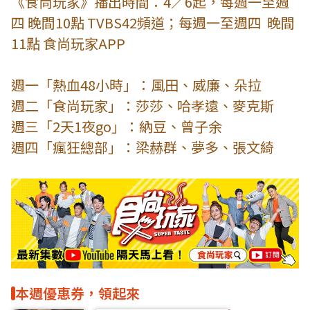
《食尚玩家》播出時間：4／6起，每週一至週
四 晚間10點 TVBS42頻道；每週一至週四 晚間
11點 食尚玩家APP
週一「熱血48小時」：風田、威廉、朵拉
週二「食尚玩家」：莎莎、哈孝遠、麥克斯
週三「2天1夜go」：納豆、曾子余
週四「瘋狂總部」：梁赫群、夢多、張文綺
本週優惠券，領起來