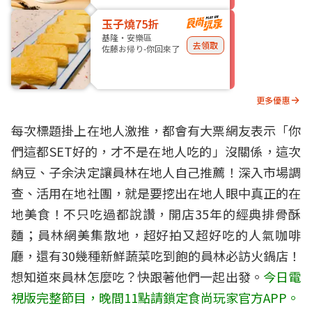
玉子燒75折
基隆・安樂區
去領取
佐藤お帰り-你回來了
更多優惠
每次標題掛上在地人激推，都會有大票網友表示「你
們這都SET好的，才不是在地人吃的」沒關係，這次
納豆、子余決定讓員林在地人自己推薦！深入市場調
查、活用在地社團，就是要挖出在地人眼中真正的在
地美食！不只吃過都說讚，開店35年的經典排骨酥
麵；員林網美集散地，超好拍又超好吃的人氣咖啡
廳，還有30幾種新鮮蔬菜吃到飽的員林必訪火鍋店！
想知道來員林怎麼吃？快跟著他們一起出發。
今日電
視版完整節目，晚間11點請鎖定食尚玩家官方APP。