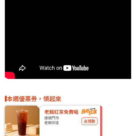
本週優惠券，領起來
老賴紅茶免費喝
連鎖門市
去領取
老賴茶棧