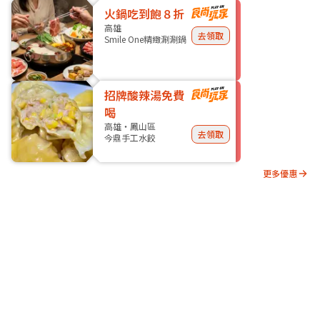
火鍋吃到飽８折
高雄
去領取
Smile One精緻涮涮鍋
招牌酸辣湯免費
喝
高雄・鳳山區
去領取
今鼎手工水餃
更多優惠