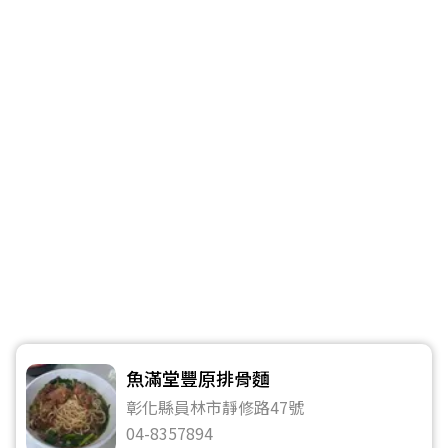
魚滿堂豐原排骨麵
彰化縣員林市靜修路47號
04-8357894