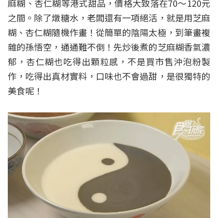
麻糊、杏仁糊等港式甜品，價格大致落在70～120元
之間。除了燉糖水，老闆還有一項絕活，就是用芝麻
糊、杏仁糊隨機作畫！從簡單的陰陽太極，到筆畫複
雜的孫悟空，通通難不倒！先炒後煮的芝麻糊香氣濃
郁，杏仁糊也吃得出顆粒感，不是買市售沖泡粉製
作，吃得出真材實料，口味也不會過甜，是很獨特的
美食呢！