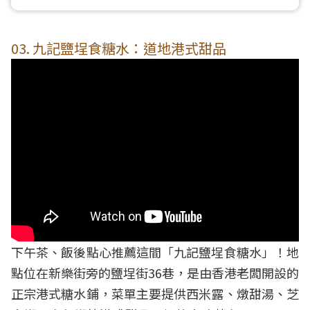
03. 九記鹽埕食糖水：道地港式甜品
下午茶、飯後點心推薦這間「九記鹽埕食糖水」！地
點位在新樂街旁的鹽埕街36巷，是由香港老闆開設的
正宗港式糖水鋪，菜單主要提供西米露、燉甜湯、芝