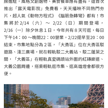
牌進駐，風格文創選物、美食餐車應有盡有，還首次
推出「露天電影院」免費看，天天播映不同熱門夯
片，超人氣《動物方程式》《腦筋急轉彎》都有！市
集將於2/14（六）～ 2/22（日）期間登場，
2/16（一）除夕休息１日，今年共有８天可逛，每日
下午14：00 ～晚間22：00營業，2/22提早至20：00
結束，市集地點分為２區，「大勇區」位在大勇區駁
遊路、淺三廣場，就在輕軌駁二大義站、駁二蓬萊之
間，「大義區」在輕軌真愛碼頭站外圍的紅磚廊道、
大義公園周邊，搭乘輕軌逛市集、逛高雄燈會都很方
便。