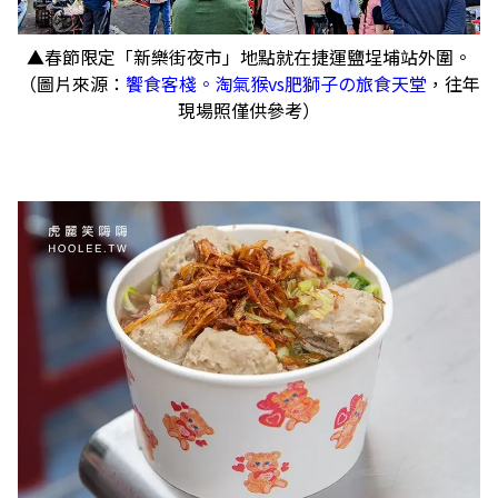
▲春節限定「新樂街夜市」地點就在捷運鹽埕埔站外圍。
（圖片來源：
饗食客棧。淘氣猴vs肥獅子の旅食天堂
，往年
現場照僅供參考）