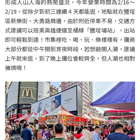
形成人山人海的熱鬧盛況，今年營業時間為2/16～
2/19，從除夕到初三連續４天都能逛，地點就在鹽埕
區新樂街、大勇路周邊，由於附近停車不易，交通方
式建議可以搭乘高雄捷運至橘線「鹽埕埔站」，出站
即可輕鬆到達！市集裡吃、喝、玩、樂樣樣有，攤商
大部分都從中午開到宵夜時段，若想避開人潮，建議
上午就來逛，到了晚上攤位會較齊全，但人潮也相對
擁擠唷！