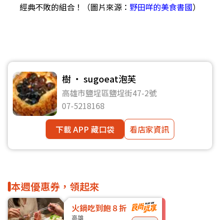
經典不敗的組合！（圖片來源：
野田咩的美食書國
）
樹 · sugoeat泡芙
高雄市鹽埕區鹽埕街47-2號
07-5218168
下載 APP 藏口袋
看店家資訊
本週優惠券，領起來
火鍋吃到飽８折
高雄