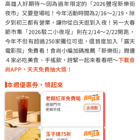
高雄人好期待～因為過年限定的「2026鹽埕新樂街
夜市」又要登場啦！今年活動時間為2/16～2/19，除
夕到初三都有營業，讓你從白天逛到入夜！另一大春
節市集「2026駁二小夜埕」則在2/14～2/22開跑，
今年不但有超過250家攤位可逛，還首度加入「露天
電影院」免費看！食尚小編加碼推薦「新樂街」周邊
４家必吃美食、手搖飲，趕緊一起來看看吧～
下載食
尚APP，天天免費抽大獎！
本週優惠券，領起來
老賴紅茶免費喝
連鎖門市
去領取
老賴茶棧
玉子燒75折
基隆・安樂區