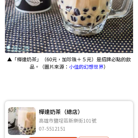
▲「樺達奶茶」（60元，加珍珠＋５元）是招牌必點的飲
品。（圖片來源：
小佳的幻想世界
）
樺達奶茶（總店）
高雄市鹽埕區新樂街101號
07-5512151