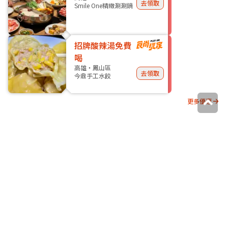
去領取
Smile One精緻涮涮鍋
招牌酸辣湯免費
喝
高雄・鳳山區
去領取
今鼎手工水餃
更多優惠