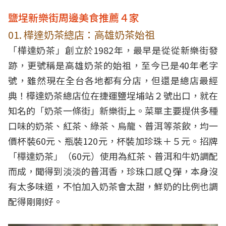
鹽埕新樂街周邊美食推薦４家
01. 樺達奶茶總店：高雄奶茶始祖
「樺達奶茶」創立於1982年，最早是從從新樂街發
跡，更號稱是高雄奶茶的始祖，至今已是40年老字
號，雖然現在全台各地都有分店，但還是總店最經
典！樺達奶茶總店位在捷運鹽埕埔站２號出口，就在
知名的「奶茶一條街」新樂街上。菜單主要提供多種
口味的奶茶、紅茶、綠茶、烏龍、普洱等茶飲，均一
價杯裝60元、瓶裝120元，杯裝加珍珠＋５元。招牌
「樺達奶茶」（60元）使用為紅茶、普洱和牛奶調配
而成，聞得到淡淡的普洱香，珍珠口感Ｑ彈，本身沒
有太多味道，不怕加入奶茶會太甜，鮮奶的比例也調
配得剛剛好。