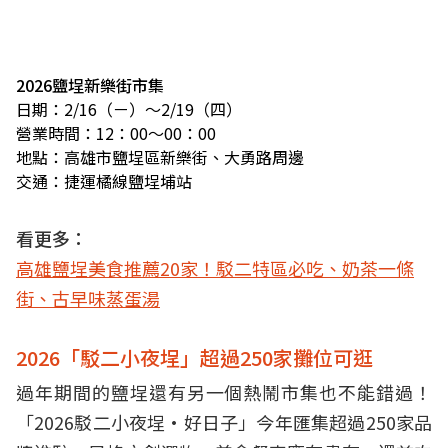
2026鹽埕新樂街市集
日期：2/16（ㄧ）～2/19（四）
營業時間：12：00～00：00
地點：高雄市鹽埕區新樂街、大勇路周邊
交通：捷運橘線鹽埕埔站
看更多：
高雄鹽埕美食推薦20家！駁二特區必吃、奶茶一條
街、古早味蒸蛋湯
2026「駁二小夜埕」超過250家攤位可逛
過年期間的鹽埕還有另一個熱鬧市集也不能錯過！
「2026駁二小夜埕•好日子」今年匯集超過250家品