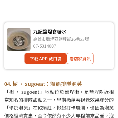
九記鹽埕食糖水
高雄市鹽埕區鹽埕街36巷23號
07-5314007
下載 APP 藏口袋
看店家資訊
04. 樹 · sugoeat：爆餡排隊泡芙
「樹 · sugoeat」地點位於鹽埕街，是鹽埕附近相
當知名的排隊甜點之一，早期憑藉著視覺效果滿分的
「珍奶泡芙」在IG爆紅，掀起打卡風潮，也因為泡芙
價格經濟實惠，至今依然有不少人專程前來品嘗。泡