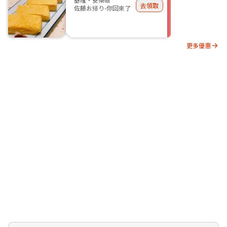
去領取
佐藤お帰り-你回來了
更多優惠