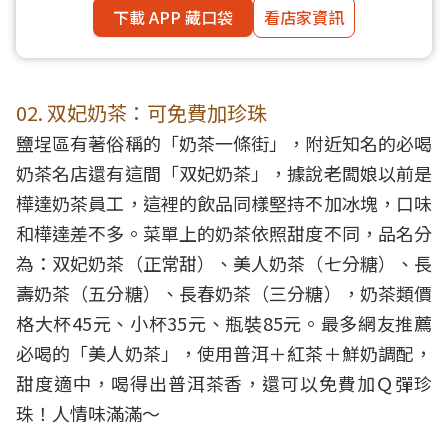
下載 APP 藏口袋
看店家資訊
02. 双妃奶茶：可免費加珍珠
鹽埕區有著俗稱的「奶茶一條街」，附近知名的必喝
奶茶名店還有這間「双妃奶茶」，據說老闆娘以前是
樺達奶茶員工，這裡的飲品同樣堅持不加冰塊，口味
和樺達差不多。菜單上的奶茶依照甜度不同，品名分
為：双妃奶茶（正常甜）、美人奶茶（七分糖）、長
壽奶茶（五分糖）、長春奶茶（三分糖），奶茶類價
格大杯45元、小杯35元、瓶裝85元。最多網友推薦
必喝的「美人奶茶」，使用普洱＋紅茶＋鮮奶調配，
甜度適中，喝得出普洱茶香，還可以免費加Ｑ彈珍
珠！人情味滿滿～