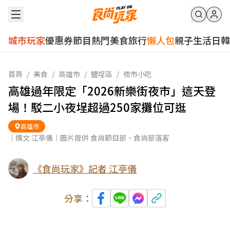
城市玩家
優惠券
節目
熱門
美食
旅行
懶人包
親子
生活
日韓
首頁
/
美食
/
高雄市
/
鹽埕區
/
夜市小吃
高雄過年限定「2026新樂街夜市」這天登
場！駁二小夜埕超過250家攤位可逛
高雄市
｜撰文 江亭儀｜圖片提供 食尚節目部、食尚部落客
《食尚玩家》記者 江亭儀
分享：