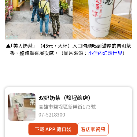
▲｢美人奶茶」（45元，大杯）入口時能喝到濃厚的普洱茶
香，整體頗有層次感。（圖片來源：
小佳的幻想世界
）
双妃奶茶（鹽埕總店）
高雄市鹽埕區新樂街173號
07-5218300
下載 APP 藏口袋
看店家資訊