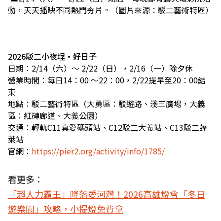
動，天天播映不同熱門夯片。（圖片來源：駁二藝術特區）
2026駁二小夜埕•好日子
日期：2/14（六）～ 2/22（日），2/16（一）除夕休
營業時間：每日14：00 ～22：00，2/22提早至20：00結
束
地點：駁二藝術特區（大勇區：駁遊路、淺三廣場，大義
區：紅磚廊道、大義公園）
交通：輕軌C11真愛碼頭站、C12駁二大義站、C13駁二蓬
萊站
官網：
https://pier2.org/activity/info/1785/
看更多：
「超人力霸王」降落愛河灣！2026高雄燈會「冬日
遊樂園」攻略，小提燈免費拿