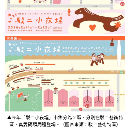
▲今年「駁二小夜埕」市集分為２區，分別在駁二藝術特
區、真愛碼頭周邊登場。（圖片來源：駁二藝術特區）