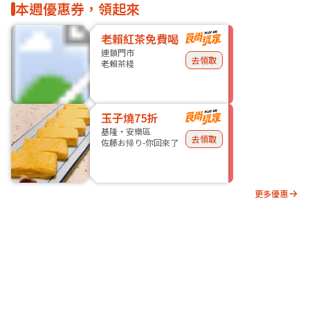
本週優惠券，領起來
老賴紅茶免費喝
連鎖門市
去領取
老賴茶棧
玉子燒75折
基隆・安樂區
去領取
佐藤お帰り-你回來了
更多優惠