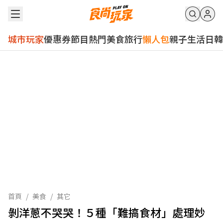
城市玩家
優惠券
節目
熱門
美食
旅行
懶人包
親子
生活
日韓
首頁
/
美食
/
其它
剝洋蔥不哭哭！５種「難搞食材」處理妙