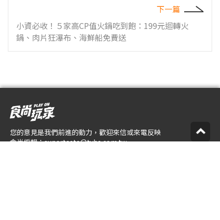
下一篇
小資必收！５家高CP值火鍋吃到飽：199元迴轉火
鍋、肉片狂瀑布、海鮮船免費送
您的意見是我們前進的動力，歡迎來信或來電反映
食尚編輯：
supertaste@tvbs.com.tw
意見反映：
service@tvbs.com.tw
觀眾服務專線：
02-2656-1599
關於食尚玩家
業務服務
公司介紹
隱私權政策