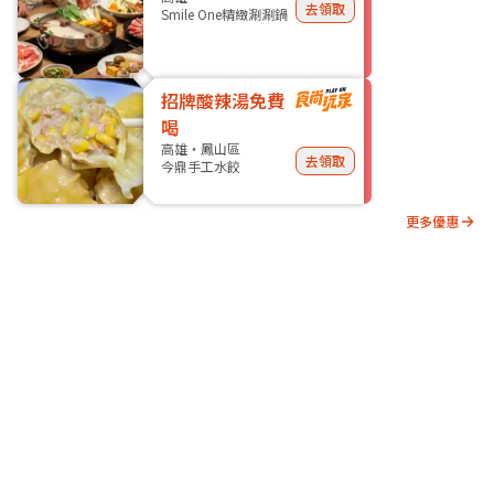
去領取
Smile One精緻涮涮鍋
招牌酸辣湯免費
喝
高雄・鳳山區
去領取
今鼎手工水餃
更多優惠