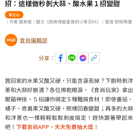
招：這樣做秒剝大蒜、酸水果１招變甜
全台
｜作者 龍東姬｜圖文《廚房裡最重要的小事百科》｜整理 歐陽珮婕
食尚編輯部
分享：
買回家的
水果
又酸又硬，只能含淚丟掉？
下廚
時剝洋
蔥和大蒜好崩潰？各位擦乾眼淚，《食尚玩家》拿出
壓箱
神技
，５招讓你搞定５種難搞食材！即使番茄、
橘子、奇異果又酸又硬，照樣回春變甜；再多的大蒜
和洋蔥也一樣輕輕鬆鬆剝皮搞定！趕快跟著學起來
吧！
下載食尚APP，天天免費抽大獎！