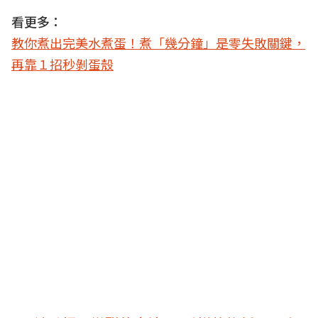
看更多：
教你煮出完美水煮蛋！煮「幾分鐘」是零失敗關鍵，
再靠１招秒剝蛋殼