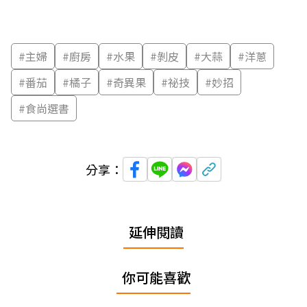
#
主婦
#
廚房
#
水果
#
剝皮
#
大蒜
#
洋蔥
#
番茄
#
橘子
#
奇異果
#
祕技
#
妙招
#
食尚選書
分享：
延伸閱讀
你可能喜歡