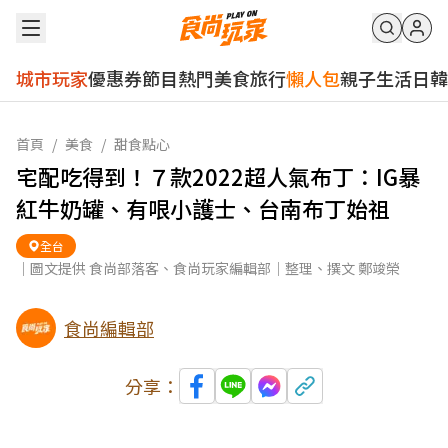
城市玩家
優惠券
節目
熱門
美食
旅行
懶人包
親子
生活
日韓
首頁
/
美食
/
甜食點心
宅配吃得到！７款2022超人氣布丁：IG暴
紅牛奶罐、有哏小護士、台南布丁始祖
全台
｜圖文提供 食尚部落客、食尚玩家編輯部｜整理、撰文 鄭竣榮
食尚編輯部
分享：