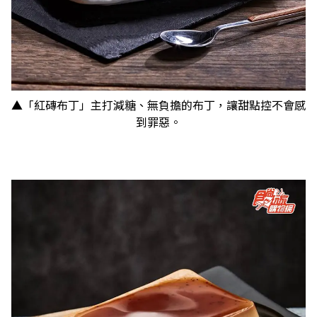
▲「紅磚布丁」主打減糖、無負擔的布丁，讓甜點控不會感
到罪惡。