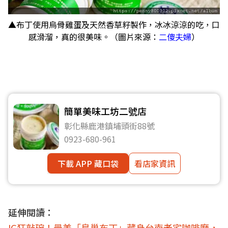
▲布丁使用烏骨雞蛋及天然香草籽製作，冰冰涼涼的吃，口
感滑溜，真的很美味。（圖片來源：
二傻夫婦
）
簡單美味工坊二號店
彰化縣鹿港鎮埔頭街88號
0923-680-961
下載 APP 藏口袋
看店家資訊
延伸閱讀：
IG狂敲碗！最美「鳥巢布丁」藏身台南老宅咖啡廳，