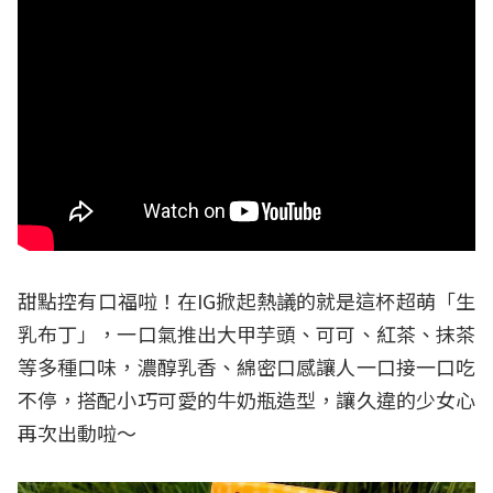
甜點控有口福啦！在IG掀起熱議的就是這杯超萌「生
乳布丁」，一口氣推出大甲芋頭、可可、紅茶、抹茶
等多種口味，濃醇乳香、綿密口感讓人一口接一口吃
不停，搭配小巧可愛的牛奶瓶造型，讓久違的少女心
再次出動啦～