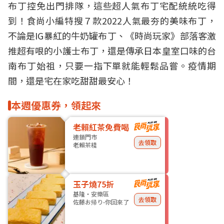
布丁
控免出門排隊，這些超人氣布丁
宅配
統統吃得
到！食尚小編特搜７款2022人氣最夯的美味布丁，
不論是
IG暴紅
的牛奶罐布丁、《時尚玩家》部落客激
推超有哏的小護士布丁，還是傳承日本皇室口味的台
南布丁始祖，只要一指下單就能輕鬆品嘗。疫情期
間，還是宅在家吃甜甜最安心！
本週優惠券，領起來
老賴紅茶免費喝
連鎖門市
去領取
老賴茶棧
玉子燒75折
基隆・安樂區
去領取
佐藤お帰り-你回來了