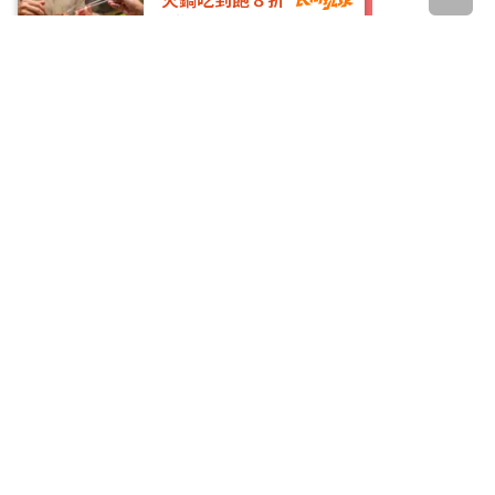
高雄
去領取
Smile One精緻涮涮鍋
招牌酸辣湯免費
喝
高雄・鳳山區
去領取
今鼎手工水餃
更多優惠