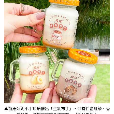
▲苗栗朵妮小手烘焙推出「生乳布丁」，共有伯爵紅茶、香