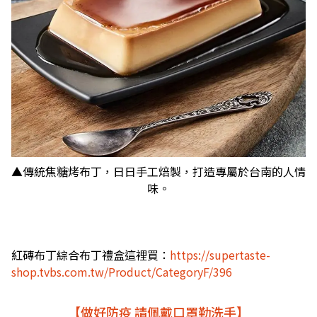
▲傳統焦糖烤布丁，日日手工焙製，打造專屬於台南的人情
味。
紅磚布丁綜合布丁禮盒這裡買：
https://supertaste-
shop.tvbs.com.tw/Product/CategoryF/396
【做好防疫 請佩戴口罩勤洗手】