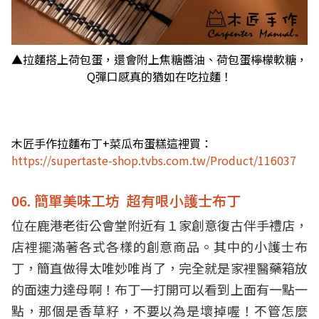
▲拉麵搭上荷包蛋，還會附上焦糖醬油、荷包蛋檸檬軟糖，
Q彈口感真的猶如在吃拉麵！
木匠手作拉麵布丁+菜瓜布蛋糕這裡買：
https://supertaste-shop.tvbs.com.tw/Product/116037
06. 簡單美味工坊 超有哏小護士布丁
位在鹿港老街公會堂附近有１家創意復古伴手禮店，
店裡擺滿著各式各樣的創意商品。其中的小護士布
丁，簡直做得太唯妙唯肖了，完全就是家裡醫藥箱放
的面速力達母啊！布丁一打開可以看到上面有一點一
點，那個是香草籽，不要以為是壞掉喔！不管怎麼