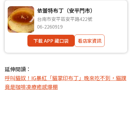
依蕾特布丁（安平門市）
台南市安平區安平路422號
06-2260919
下載 APP 藏口袋
看店家資訊
延伸閱讀：
呼叫貓奴！IG暴紅「貓掌印布丁」晚來吃不到，貓蹼
竟是咖啡凍療癒感爆棚