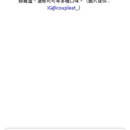
醇雞蛋、濃郁可可等多種口味。（圖片提供：
IG@coupleat_
）