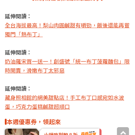
延伸閱讀：
全台海拔最高！梨山肉圓鹹甜有嚼勁，飯後還能再嘗
獨門「熱布丁」
延伸閱讀：
奶油羅宋買一送一！創盛號「統一布丁菠蘿麵包」限
時開賣，滑嫩布丁太邪惡
延伸閱讀：
藏身照相館的網美甜點店！手工布丁口感宛如水波
蛋，巧克力蛋糕鹹甜超順口
本週優惠券，領起來
火鍋吃到飽８折