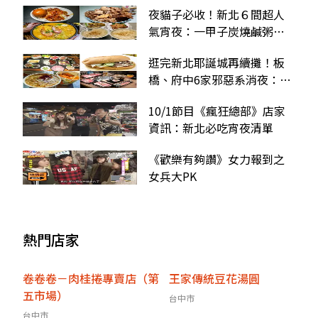
國珍奶、整顆布丁牛奶冰
夜貓子必收！新北６間超人
氣宵夜：一甲子炭燒鹹粥、
會黏嘴的滷肉飯
逛完新北耶誕城再續攤！板
橋、府中6家邪惡系消夜：和
牛燒肉吃到飽、正宗重慶老
10/1節目《瘋狂總部》店家
火鍋
資訊：新北必吃宵夜清單
《歡樂有夠讚》女力報到之
女兵大PK
熱門店家
卷卷卷－肉桂捲專賣店（第
王家傳統豆花湯圓
五市場）
台中市
台中市