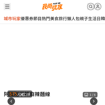
城市玩家
優惠券
節目
熱門
美食
旅行
懶人包
親子
生活
日韓
阿國甜不辣麻辣麵線
575
人藏口袋
1
/
6