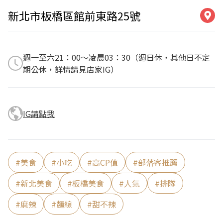
新北市板橋區館前東路25號
週一至六21：00～凌晨03：30（週日休，其他日不定
期公休，詳情請見店家IG）
IG請點我
#
美食
#
小吃
#
高CP值
#
部落客推薦
#
新北美食
#
板橋美食
#
人氣
#
排隊
#
麻辣
#
麵線
#
甜不辣