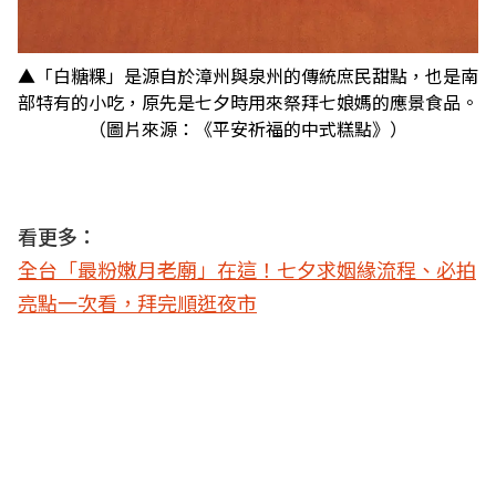
▲「白糖粿」是源自於漳州與泉州的傳統庶民甜點，也是南
部特有的小吃，原先是七夕時用來祭拜七娘媽的應景食品。
（圖片來源：《平安祈福的中式糕點》）
看更多：
全台「最粉嫩月老廟」在這！七夕求姻緣流程、必拍
亮點一次看，拜完順逛夜市