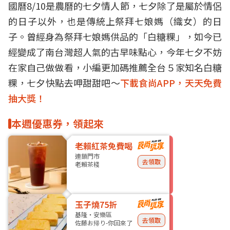
國曆8/10是農曆的七夕情人節，七夕除了是屬於情侶
的日子以外，也是傳統上祭拜七娘媽（織女）的日
子。曾經身為祭拜七娘媽供品的「白糖粿」，如今已
經變成了南台灣超人氣的古早味點心，今年七夕不妨
在家自己做做看，小編更加碼推薦全台５家知名白糖
粿，七夕快點去呷甜甜吧～
下載食尚APP，天天免費
抽大獎！
本週優惠券，領起來
老賴紅茶免費喝
連鎖門市
去領取
老賴茶棧
玉子燒75折
基隆・安樂區
去領取
佐藤お帰り-你回來了