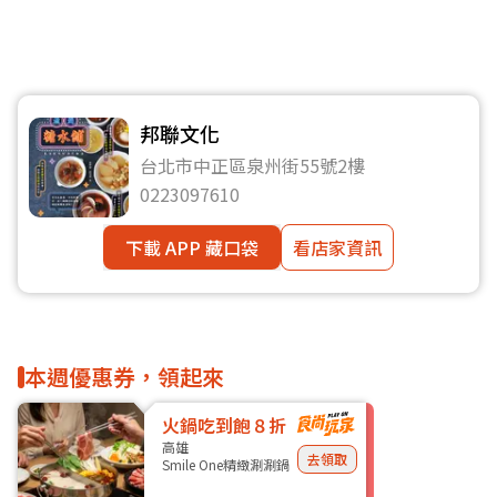
邦聯文化
台北市中正區泉州街55號2樓
0223097610
下載 APP 藏口袋
看店家資訊
本週優惠券，領起來
火鍋吃到飽８折
高雄
去領取
Smile One精緻涮涮鍋