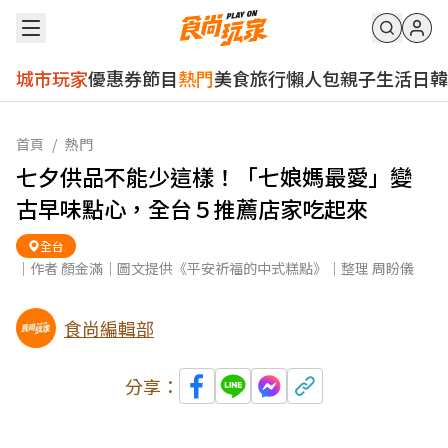
城市玩家
優惠券
節目
熱門
美食
旅行
懶人包
親子
生活
日韓
首頁
/
熱門
七夕供品不能少這樣！「七娘媽最愛」變
古早味點心，全台５推薦店家吃起來
全台
｜作者 顏金滿｜圖文提供《平安祈福的中式糕點》｜整理 周盼儀
食尚編輯部
分享：