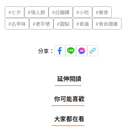
#
七夕
#
情人節
#
白糖粿
#
小吃
#
美食
#
古早味
#
老字號
#
甜點
#
食譜
#
食尚選書
分享：
延伸閱讀
你可能喜歡
大家都在看