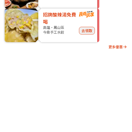
招牌酸辣湯免費
喝
高雄・鳳山區
去領取
今鼎手工水餃
更多優惠