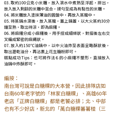
03. 取約100公克小米糰，放入滾水中煮熟至浮起，撈出，
放入放入剩餘的米糰中混合，揉勻至成為有黏性的米糰。
04. 將米糰放入塗抹薄油的圓盤中，再放入蒸籠中。
05. 待蒸鍋水滾後，放入蒸籠，蓋上鍋蓋，以大火蒸約30分
鐘至熟，取出待涼，即為麻糬。
06. 將麻糬分成小麻糬後，用手捏成細條狀，對摺後左右交
叉編成緊密的麻繩狀。
07. 放入約150℃油鍋中，以中火油炸至表面呈略酥狀後，
取出瀝乾油分，再沾裹上花生糖粉即可。
糕點成功Tips：也可將作法６的小麻糬不塑形，直接放入
油鍋中炸酥即可。
編按：
南台灣可說是白糖粿的大本營，因此排隊店如
台南60年老字號的「林家白糖粿」、高雄60年
老店「正牌白糖粿」都是老饕必排；北、中部
也有不少好店，新北的「萬白糖粿蕃薯椪（三