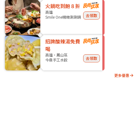
火鍋吃到飽８折
高雄
去領取
Smile One精緻涮涮鍋
招牌酸辣湯免費
喝
高雄・鳳山區
去領取
今鼎手工水餃
更多優惠