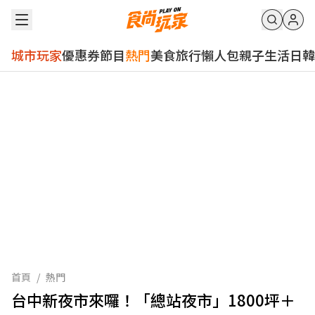
城市玩家
優惠券
節目
熱門
美食
旅行
懶人包
親子
生活
日韓
首頁
/
熱門
台中新夜市來囉！「總站夜市」1800坪＋