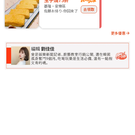
玉子燒75折
基隆・安樂區
去領取
佐藤お帰り-你回來了
更多優惠