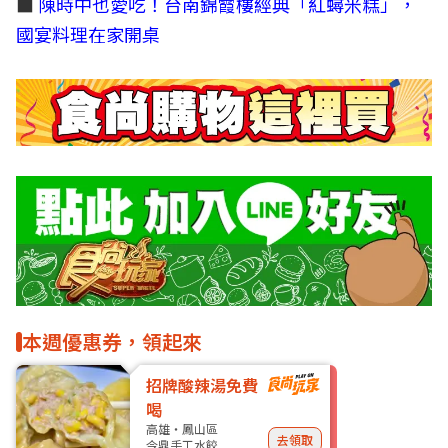
■
陳時中也愛吃！台南錦霞樓經典「紅蟳米糕」，
國宴料理在家開桌
本週優惠券，領起來
招牌酸辣湯免費
喝
高雄・鳳山區
去領取
今鼎手工水餃