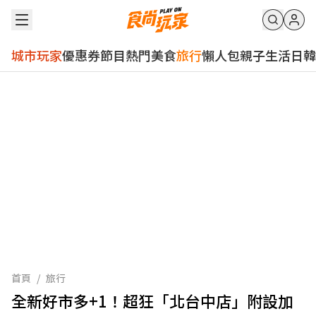
城市玩家
優惠券
節目
熱門
美食
旅行
懶人包
親子
生活
日韓
首頁
/
旅行
全新好市多+1！超狂「北台中店」附設加