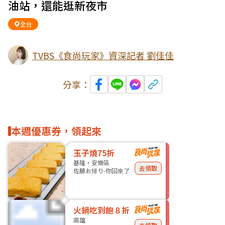
油站，還能逛新夜市
全台
TVBS《食尚玩家》資深記者 劉佳佳
分享：
本週優惠券，領起來
玉子燒75折
基隆・安樂區
去領取
佐藤お帰り-你回來了
火鍋吃到飽８折
高雄