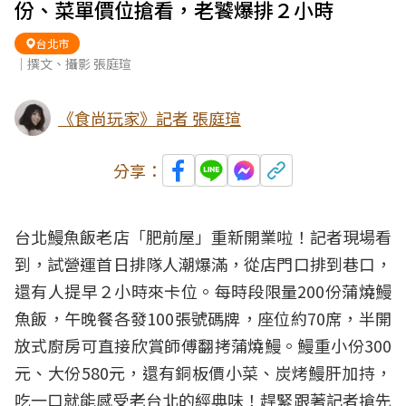
份、菜單價位搶看，老饕爆排２小時
台北市
｜撰文、攝影 張庭瑄
《食尚玩家》記者 張庭瑄
分享：
台北鰻魚飯老店「肥前屋」重新開業啦！記者現場看
到，試營運首日排隊人潮爆滿，從店門口排到巷口，
還有人提早２小時來卡位。每時段限量200份蒲燒鰻
魚飯，午晚餐各發100張號碼牌，座位約70席，半開
放式廚房可直接欣賞師傅翻拷蒲燒鰻。鰻重小份300
元、大份580元，還有銅板價小菜、炭烤鰻肝加持，
吃一口就能感受老台北的經典味！趕緊跟著記者搶先