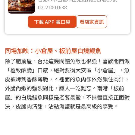
02-21001638
下載 APP 藏口袋
看店家資訊
同場加映：小倉屋、板前屋白燒鰻魚
除了肥前屋，台北這幾間鰻魚飯也很強！喜歡關西派
「極致酥脆」口感，絕對要衝大安區「小倉屋」，魚
皮被烤到香酥薄脆，。裡面的魚肉卻依然鎖住肉汁，
外脆內嫩的強烈對比，讓人一吃難忘。南港「板前
屋」的白燒鰻魚同樣是老饕最愛，不抹醬直接正面對
決，皮脆肉清甜，沾點海鹽就是最高級的享受。