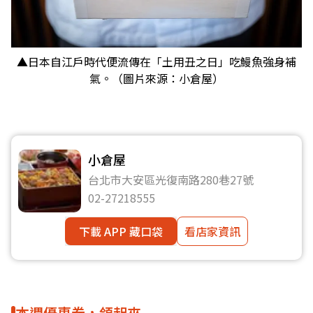
▲日本自江戶時代便流傳在「土用丑之日」吃鰻魚強身補
氣。（圖片來源：小倉屋）
小倉屋
台北市大安區光復南路280巷27號
02-27218555
下載 APP 藏口袋
看店家資訊
本週優惠券，領起來