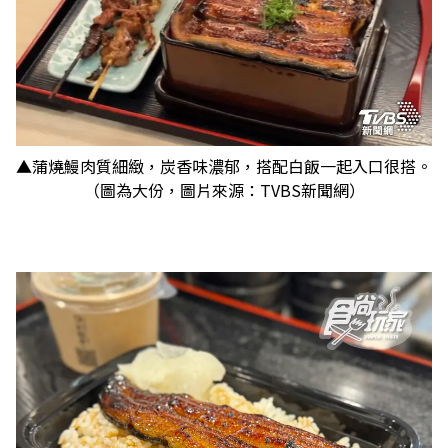
▲蒲燒鰻肉質細緻，炭香味濃郁，搭配白飯一起入口很搭。
（圖為大份，圖片來源：TVBS新聞網）