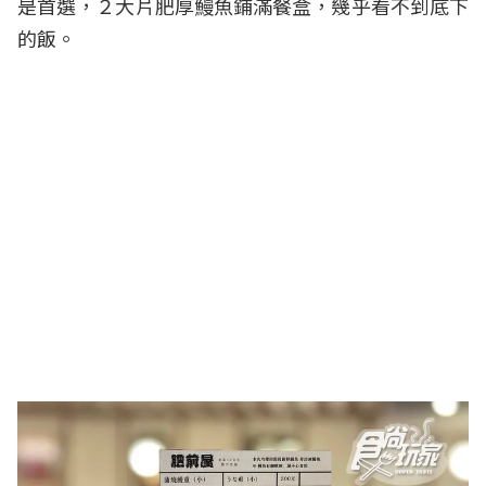
是首選，２大片肥厚鰻魚鋪滿餐盒，幾乎看不到底下
的飯。