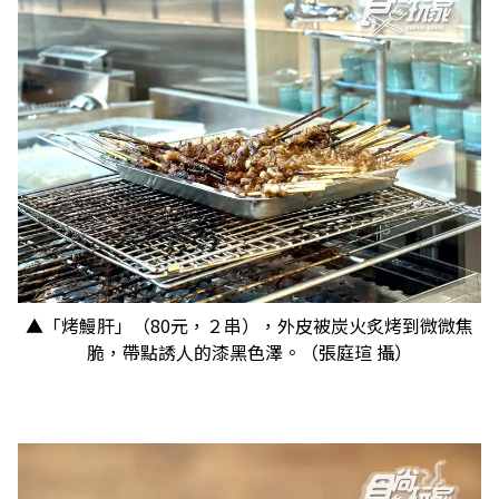
▲「烤鰻肝」（80元，２串），外皮被炭火炙烤到微微焦
脆，帶點誘人的漆黑色澤。（張庭瑄 攝）