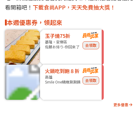
看開箱吧！
下載食尚APP，天天免費抽大獎！
本週優惠券，領起來
玉子燒75折
基隆・安樂區
去領取
佐藤お帰り-你回來了
火鍋吃到飽８折
高雄
去領取
Smile One精緻涮涮鍋
更多優惠