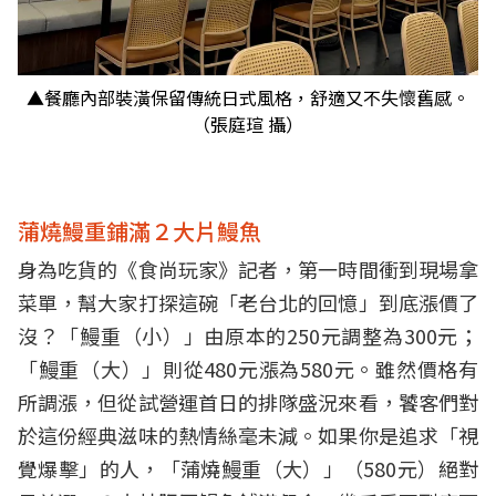
▲餐廳內部裝潢保留傳統日式風格，舒適又不失懷舊感。
（張庭瑄 攝）
蒲燒鰻重鋪滿２大片鰻魚
身為吃貨的《食尚玩家》記者，第一時間衝到現場拿
菜單，幫大家打探這碗「老台北的回憶」到底漲價了
沒？「鰻重（小）」由原本的250元調整為300元；
「鰻重（大）」則從480元漲為580元。雖然價格有
所調漲，但從試營運首日的排隊盛況來看，饕客們對
於這份經典滋味的熱情絲毫未減。如果你是追求「視
覺爆擊」的人，「蒲燒鰻重（大）」（580元）絕對