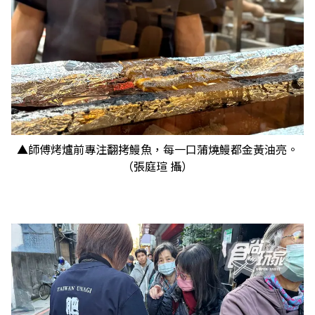
▲師傅烤爐前專注翻拷鰻魚，每一口蒲燒鰻都金黃油亮。
（張庭瑄 攝）