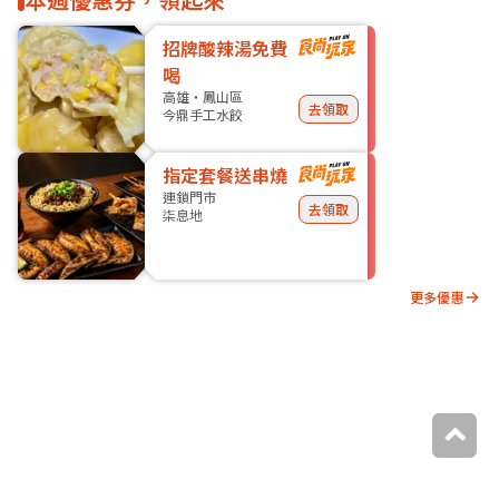
招牌酸辣湯免費
喝
高雄・鳳山區
去領取
今鼎手工水餃
指定套餐送串燒
連鎖門市
去領取
柒息地
更多優惠