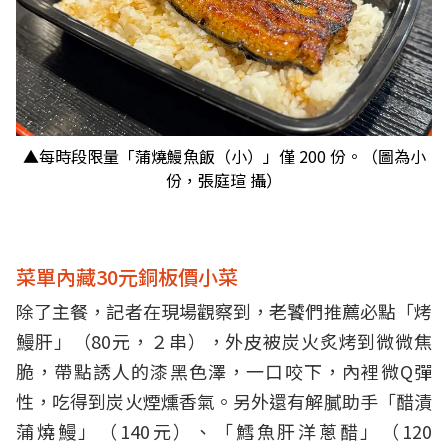
▲每時段限量「蒲燒鰻魚飯（小）」僅 200 份。（圖為小
份，張庭瑄 攝）
菜單內藏30元銅板價小菜
除了主餐，記者在現場觀察到，老饕們推薦必點「烤
鰻肝」（80元，２串），外皮被炭火炙烤到微微焦
脆，帶點誘人的漆黑色澤，一口咬下，內裡微Q彈
性，吃得到炭火煙燻香氣。另外還有解膩助手「醋漬
蒲燒鰻」（140元）、「鱈魚肝洋蔥醋」（120