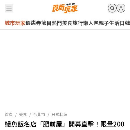
城市玩家
優惠券
節目
熱門
美食
旅行
懶人包
親子
生活
日韓
首頁
/
美食
/
台北市
/
日式料理
鰻魚飯名店「肥前屋」開幕直擊！限量200