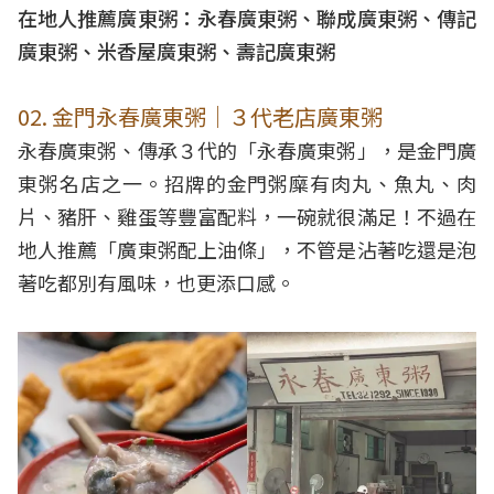
在地人推薦廣東粥：永春廣東粥、聯成廣東粥、傳記
廣東粥、米香屋廣東粥、壽記廣東粥
02. 金門永春廣東粥｜３代老店廣東粥
永春廣東粥、傳承３代的「永春廣東粥」，是金門廣
東粥名店之一。招牌的金門粥糜有肉丸、魚丸、肉
片、豬肝、雞蛋等豐富配料，一碗就很滿足！不過在
地人推薦「廣東粥配上油條」，不管是沾著吃還是泡
著吃都別有風味，也更添口感。