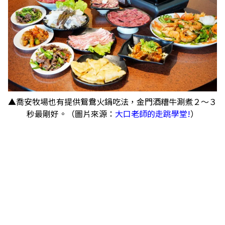
▲喬安牧場也有提供鴛鴦火鍋吃法，金門酒糟牛涮煮２～３
秒最剛好。（圖片來源：
大口老師的走跳學堂!
）