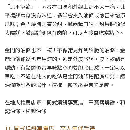
「北平燒餅」，兩者在口味和外觀上都不太一樣。北
平燒餅本身沒有味道，多半會夾入油條或煎蛋來增添
風味；金門燒餅則有分甜、鹹兩種口味，甜燒餅類似
太陽餅，鹹燒餅則包有肉餡，可以直接單吃當點心。
金門的油條也不一樣！不像常見炸到酥脆的油條，金
門油條雖然也是用炸的，卻是外皮微酥，咬下軟韌有
嚼勁，有點類似古早味點心的雙胞胎口感。一定可以
單吃，不過在地人的吃法是金門油條搭配廣東粥，讓
油條吸附粥的湯汁，這樣一餐下來更有飽足感。
在地人推薦店家：閩式燒餅專賣店、三寶齋燒餅、和
記油條、松興油條
11. 閩式燒餅專賣店｜高人氣伴手禮