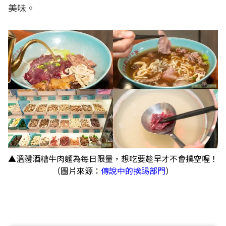
美味。
▲溫體酒糟牛肉麵為每日限量，想吃要趁早才不會撲空喔！
（圖片來源：
傳說中的挨踢部門
）