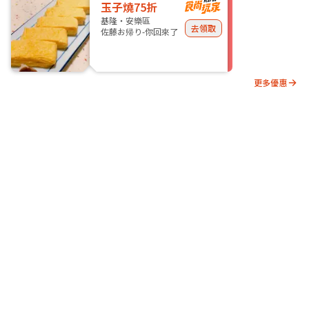
玉子燒75折
基隆・安樂區
去領取
佐藤お帰り-你回來了
更多優惠