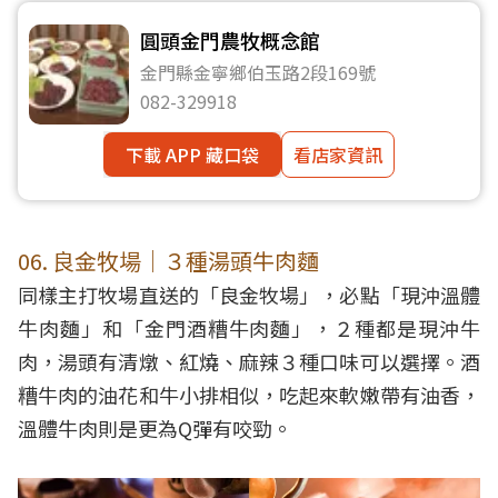
圓頭金門農牧概念館
金門縣金寧鄉伯玉路2段169號
082-329918
下載 APP 藏口袋
看店家資訊
06. 良金牧場｜３種湯頭牛肉麵
同樣主打牧場直送的「良金牧場」，必點「現沖溫體
牛肉麵」和「金門酒糟牛肉麵」，２種都是現沖牛
肉，湯頭有清燉、紅燒、麻辣３種口味可以選擇。酒
糟牛肉的油花和牛小排相似，吃起來軟嫩帶有油香，
溫體牛肉則是更為Q彈有咬勁。