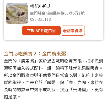
標記小吃店
金門縣金城鎮民族路93巷5弄1號
082-325118
下載 APP 藏口袋
看店家資訊
金門必吃美食２：金門廣東粥
金門的「廣東粥」源於過去戰時物資有限，把米煮到
濃稠再加入各式配料，讓一碗粥下肚就能果腹暖身。
所以金門版廣東粥不像我們日常會吃到，能吃出米粒
感的稀飯，而是介於「鹹粥」與「糜」之間，米粒在
長時間的熬煮中幾乎成糊狀，接近「米湯糊」，更有
飽足感。