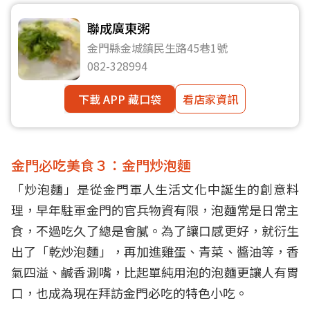
聯成廣東粥
金門縣金城鎮民生路45巷1號
082-328994
下載 APP 藏口袋
看店家資訊
金門必吃美食３：金門炒泡麵
「炒泡麵」是從金門軍人生活文化中誕生的創意料
理，早年駐軍金門的官兵物資有限，泡麵常是日常主
食，不過吃久了總是會膩。為了讓口感更好，就衍生
出了「乾炒泡麵」，再加進雞蛋、青菜、醬油等，香
氣四溢、鹹香涮嘴，比起單純用泡的泡麵更讓人有胃
口，也成為現在拜訪金門必吃的特色小吃。