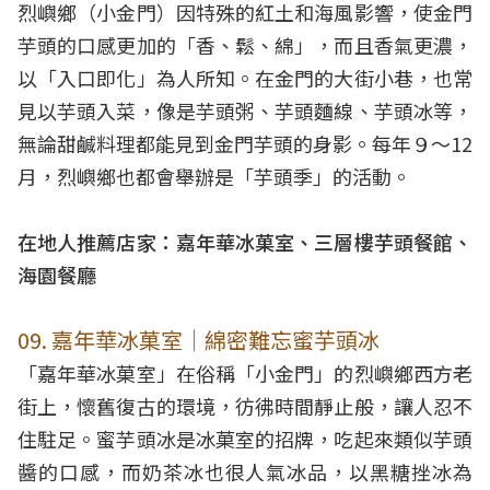
烈嶼鄉（小金門）因特殊的紅土和海風影響，使金門
芋頭的口感更加的「香、鬆、綿」，而且香氣更濃，
以「入口即化」為人所知。在金門的大街小巷，也常
見以芋頭入菜，像是芋頭粥、芋頭麵線、芋頭冰等，
無論甜鹹料理都能見到金門芋頭的身影。每年９～12
月，烈嶼鄉也都會舉辦是「芋頭季」的活動。
在地人推薦店家：嘉年華冰菓室、三層樓芋頭餐館、
海園餐廳
09. 嘉年華冰菓室｜綿密難忘蜜芋頭冰
「嘉年華冰菓室」在俗稱「小金門」的烈嶼鄉西方老
街上，懷舊復古的環境，彷彿時間靜止般，讓人忍不
住駐足。蜜芋頭冰是冰菓室的招牌，吃起來類似芋頭
醬的口感，而奶茶冰也很人氣冰品，以黑糖挫冰為