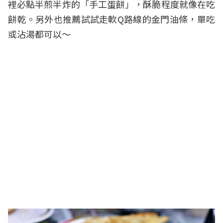
裡必點半煎半炸的「手工蛋餅」，酥脆程度就像在吃
餅乾。另外也推薦試試走軟Q路線的金門油條，單吃
或沾湯都可以～