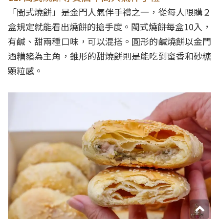
「閩式燒餅」是金門人氣伴手禮之一，從每人限購２
盒規定就能看出燒餅的搶手度。閩式燒餅每盒10入，
有鹹、甜兩種口味，可以混搭。圓形的鹹燒餅以金門
酒糟豬為主角，錐形的甜燒餅則是能吃到蜜香和砂糖
顆粒感。