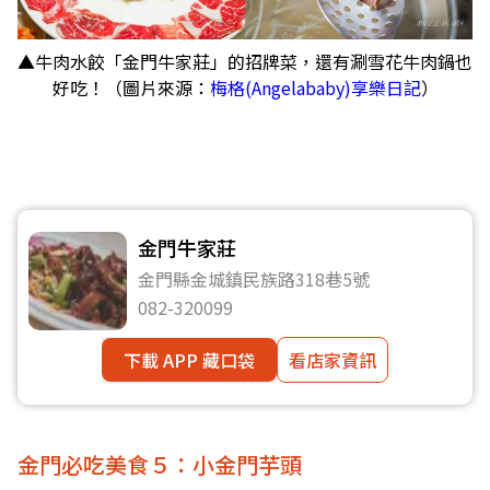
▲牛肉水餃「金門牛家莊」的招牌菜，還有涮雪花牛肉鍋也
好吃！（圖片來源：
梅格(Angelababy)享樂日記
）
金門牛家莊
金門縣金城鎮民族路318巷5號
082-320099
下載 APP 藏口袋
看店家資訊
金門必吃美食５：小金門芋頭