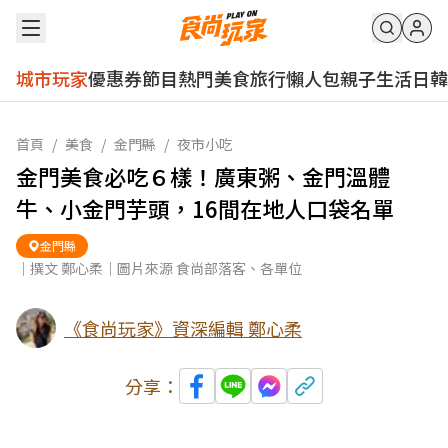
城市玩家
優惠券
節目
熱門
美食
旅行
懶人包
親子
生活
日韓
首頁
/
美食
/
金門縣
/
夜市小吃
金門美食必吃６樣！廣東粥、金門溫體
牛、小金門芋頭，16間在地人口袋名單
金門縣
｜撰文 鄭心柔｜圖片來源 食尚部落客、各單位
《食尚玩家》資深編輯 鄭心柔
分享：