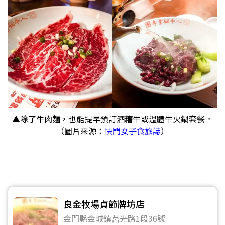
▲除了牛肉麵，也能提早預訂酒糟牛或溫體牛火鍋套餐。
（圖片來源：
快門女子食旅誌
）
良金牧場貞節牌坊店
金門縣金城鎮莒光路1段36號