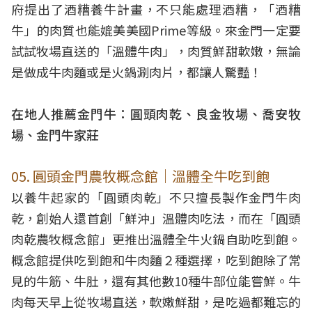
府提出了酒糟養牛計畫，不只能處理酒糟，「酒糟
牛」的肉質也能媲美美國Prime等級。來金門一定要
試試牧場直送的「溫體牛肉」，肉質鮮甜軟嫩，無論
是做成牛肉麵或是火鍋涮肉片，都讓人驚豔！
在地人推薦金門牛：圓頭肉乾、良金牧場、喬安牧
場、金門牛家莊
05. 圓頭金門農牧概念館｜溫體全牛吃到飽
以養牛起家的「圓頭肉乾」不只擅長製作金門牛肉
乾，創始人還首創「鮮沖」溫體肉吃法，而在「圓頭
肉乾農牧概念館」更推出溫體全牛火鍋自助吃到飽。
概念館提供吃到飽和牛肉麵２種選擇，吃到飽除了常
見的牛筋、牛肚，還有其他數10種牛部位能嘗鮮。牛
肉每天早上從牧場直送，軟嫩鮮甜，是吃過都難忘的