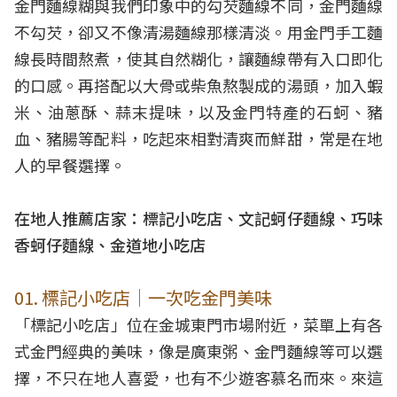
金門麵線糊與我們印象中的勾芡麵線不同，金門麵線
不勾芡，卻又不像清湯麵線那樣清淡。用金門手工麵
線長時間熬煮，使其自然糊化，讓麵線帶有入口即化
的口感。再搭配以大骨或柴魚熬製成的湯頭，加入蝦
米、油蔥酥、蒜末提味，以及金門特產的石蚵、豬
血、豬腸等配料，吃起來相對清爽而鮮甜，常是在地
人的早餐選擇。
在地人推薦店家：標記小吃店、文記蚵仔麵線、巧味
香蚵仔麵線、金道地小吃店
01. 標記小吃店｜一次吃金門美味
「標記小吃店」位在金城東門市場附近，菜單上有各
式金門經典的美味，像是廣東粥、金門麵線等可以選
擇，不只在地人喜愛，也有不少遊客慕名而來。來這