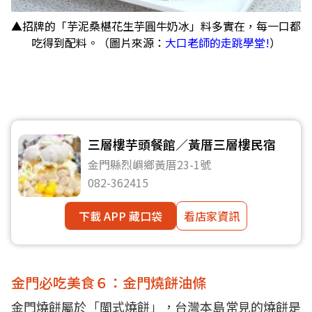
▲招牌的「芋泥桑椹花生芋圓牛奶冰」料多實在，每一口都
吃得到配料。（圖片來源：
大口老師的走跳學堂!
）
三層樓芋頭餐館／黃厝三層樓民宿
金門縣烈嶼鄉黃厝23-1號
082-362415
下載 APP 藏口袋
看店家資訊
金門必吃美食６：金門燒餅油條
金門燒餅屬於「閩式燒餅」，台灣本島常見的燒餅是