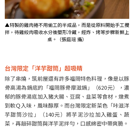
▲特製的雞肉捲不用偷工的半成品，而是從原料開始手工攪
拌，待雞絞肉吸收水分後塑形冷藏，經炸、烤等步驟新鮮上
桌。（張庭瑄 攝）
台灣限定「洋芋甜筒」超吸睛
除了串燒，筑前屋還有許多福岡特色料理，像是以豚
骨高湯為鍋底的「福岡豚骨摩滋鍋」（620元），濃
郁的豚骨湯底加入豬大腸、豆腐、韭菜等食材，燉煮
到軟Ｑ入味，風味醇厚。而台灣限定新菜色「咔滋洋
芋甜筒沙拉」（140元）將芋泥沙拉加入雞蛋、蔬
菜，再敲碎甜筒與洋芋泥拌勻，口感綿密中帶爽脆。