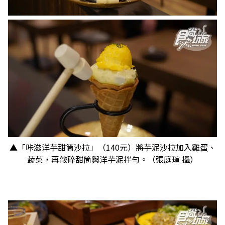
▲「咔滋洋芋甜筒沙拉」（140元）將芋泥沙拉加入雞蛋、
蔬菜，再敲碎甜筒與洋芋泥拌勻。（張庭瑄 攝）