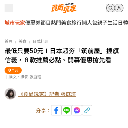
城市玩家
優惠券
節目
熱門
美食
旅行
懶人包
親子
生活
日韓
首頁
/
美食
/
日式料理
最低只要50元！日本超夯「筑前屋」插旗
信義，８款推薦必點、開幕優惠搶先看
全台
｜撰文、攝影 張庭瑄
《食尚玩家》記者 張庭瑄
分享：