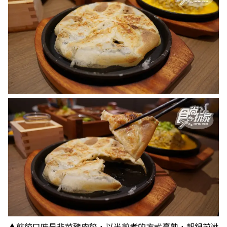
▲煎餃口味是韭菜豬肉餡，以半煎煮的方式烹熟，起鍋前淋