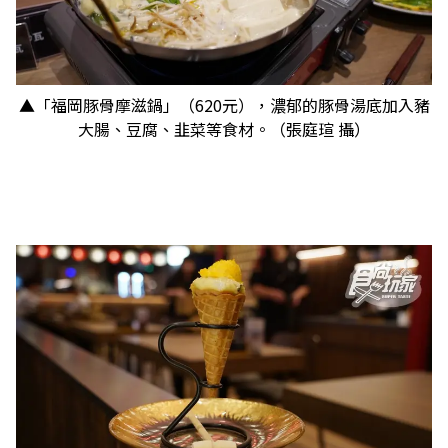
▲「福岡豚骨摩滋鍋」（620元），濃郁的豚骨湯底加入豬
大腸、豆腐、韭菜等食材。（張庭瑄 攝）