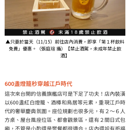
▲只要於當天（11/15）前往店內消費，即享「第１杯飲料
免費」優惠。（張庭瑄 攝）【禁止酒駕，未成年禁止飲
酒】
600盞燈籠秒穿越江戶時代
這次來台開的信義旗艦店可是下足了功夫！店內裝潢
以600盞紅白燈籠、酒樽和鳥居等元素，重現江戶時
代的奢華慶典氛圍。座位規劃也很多元，有２～６人
方桌、屋台風座位區、都會觀景區，還有２間日式包
廂，不管是小酌還是聚餐都很適合。店內還設有祈福