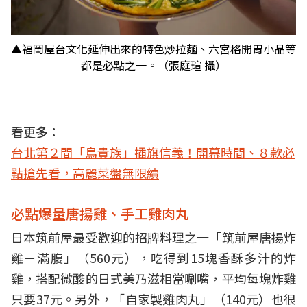
▲福岡屋台文化延伸出來的特色炒拉麵、六宮格開胃小品等
都是必點之一。（張庭瑄 攝）
看更多：
台北第２間「鳥貴族」插旗信義！開幕時間、８款必
點搶先看，高麗菜盤無限續
必點爆量唐揚雞、手工雞肉丸
日本筑前屋最受歡迎的招牌料理之一「筑前屋唐揚炸
雞－滿腹」（560元），吃得到15塊香酥多汁的炸
雞，搭配微酸的日式美乃滋相當唰嘴，平均每塊炸雞
只要37元。另外，「自家製雞肉丸」（140元）也很