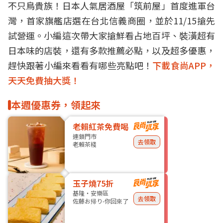
不只鳥貴族！日本人氣居酒屋「筑前屋」首度進軍台
灣，首家旗艦店選在台北信義商圈，並於11/15搶先
試營運。小編這次帶大家搶鮮看占地百坪、裝潢超有
日本味的店裝，還有多款推薦必點，以及超多優惠，
趕快跟著小編來看看有哪些亮點吧！
下載食尚APP，
天天免費抽大獎！
本週優惠券，領起來
老賴紅茶免費喝
連鎖門市
去領取
老賴茶棧
玉子燒75折
基隆・安樂區
去領取
佐藤お帰り-你回來了