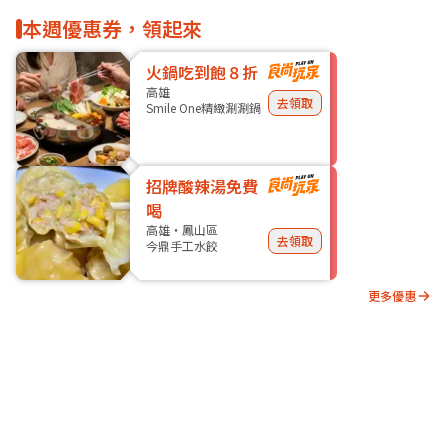
本週優惠券，領起來
火鍋吃到飽８折
高雄
去領取
Smile One精緻涮涮鍋
招牌酸辣湯免費
喝
高雄・鳳山區
去領取
今鼎手工水餃
更多優惠