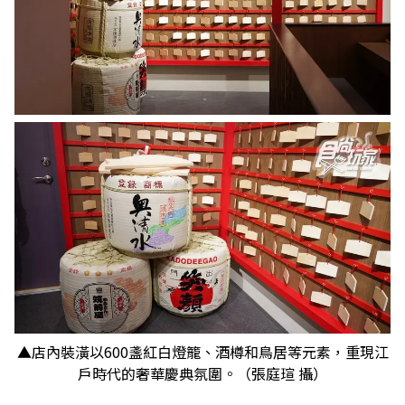
▲店內裝潢以600盞紅白燈籠、酒樽和鳥居等元素，重現江
戶時代的奢華慶典氛圍。（張庭瑄 攝）