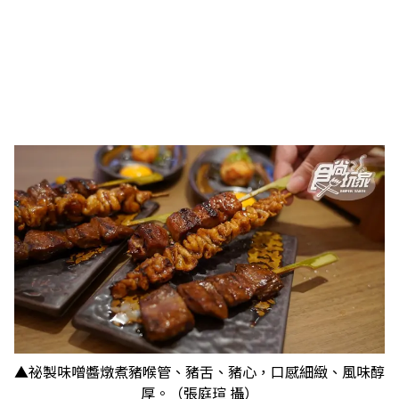
▲祕製味噌醬燉煮豬喉管、豬舌、豬心，口感細緻、風味醇
厚。（張庭瑄 攝）