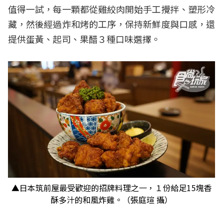
值得一試，每一顆都從雞絞肉開始手工攪拌、塑形冷
藏，然後經過炸和烤的工序，保持新鮮度與口感，還
提供蛋黃、起司、果醋３種口味選擇。
▲日本筑前屋最受歡迎的招牌料理之一，１份給足15塊香
酥多汁的和風炸雞。（張庭瑄 攝）