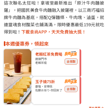
這次聯名太狂啦！拿坡里最新推出「原汁牛肉麵披
薩」，把國民美食牛肉麵融入披薩裡，以三商巧福招
牌牛肉麵為基底，搭配Q彈麵條、牛肉塊、滷蛋，就
連靈魂食材酸菜也鋪滿滿，限時優惠最低159元就吃
得到啦！
下載食尚APP，天天免費抽大獎！
本週優惠券，領起來
老賴紅茶免費喝
連鎖門市
去領取
老賴茶棧
玉子燒75折
基隆・安樂區
去領取
佐藤お帰り-你回來了
更多優惠