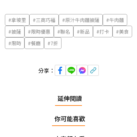
#
拿坡里
#
三商巧福
#
原汁牛肉麵披薩
#
牛肉麵
#
披薩
#
限時優惠
#
聯名
#
新品
#
打卡
#
美食
#
限時
#
餐廳
#
7折
分享：
延伸閱讀
你可能喜歡