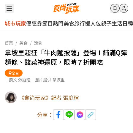
城市玩家
優惠券
節目
熱門
美食
旅行
懶人包
親子
生活
日韓
首頁
/
美食
/
速食
拿坡里超狂「牛肉麵披薩」登場！鋪滿Q彈
麵條、酸菜神還原，限時７折開吃
全台
｜撰文 張庭瑄｜圖片提供 拿波里
《食尚玩家》記者 張庭瑄
分享：