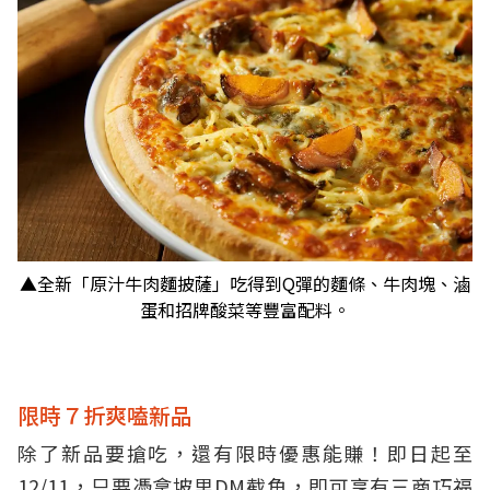
▲全新「原汁牛肉麵披薩」吃得到Q彈的麵條、牛肉塊、滷
蛋和招牌酸菜等豐富配料。
限時７折爽嗑新品
除了新品要搶吃，還有限時優惠能賺！即日起至
12/11，只要憑拿坡里DM截角，即可享有三商巧福