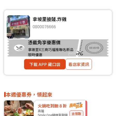
拿坡里披薩.炸雞
0800076666
憑截角享優惠價
拿坡里X三商巧福推聯名新品
限時優惠
下載 APP 藏口袋
看店家資訊
本週優惠券，領起來
火鍋吃到飽８折
高雄
去領取
Smile One精緻涮涮鍋