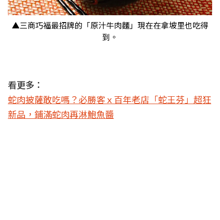
▲三商巧福最招牌的「原汁牛肉麵」現在在拿坡里也吃得
到。
看更多：
蛇肉披薩敢吃嗎？必勝客ｘ百年老店「蛇王芬」超狂
新品，鋪滿蛇肉再淋鮑魚醬