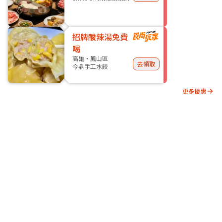
招牌酸辣湯免費
喝
高雄・鳳山區
去領取
今鼎手工水餃
更多優惠