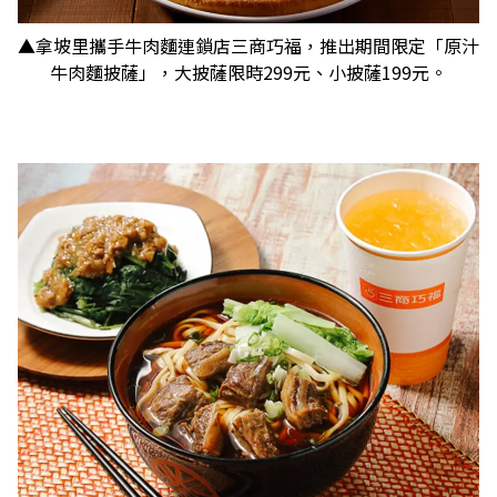
▲拿坡里攜手牛肉麵連鎖店三商巧福，推出期間限定「原汁
牛肉麵披薩」，大披薩限時299元、小披薩199元。