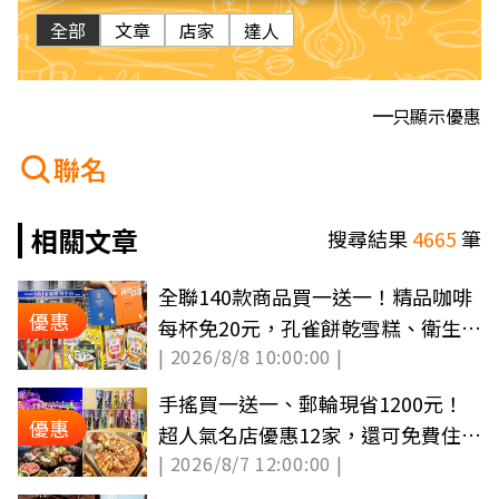
全部
文章
店家
達人
只顯示優惠
聯名
相關文章
搜尋結果
4665
筆
全聯140款商品買一送一！精品咖啡
優惠
每杯免20元，孔雀餅乾雪糕、衛生紙
| 2026/8/8 10:00:00 |
必囤
手搖買一送一、郵輪現省1200元！
優惠
超人氣名店優惠12家，還可免費住童
| 2026/8/7 12:00:00 |
話城堡旅宿