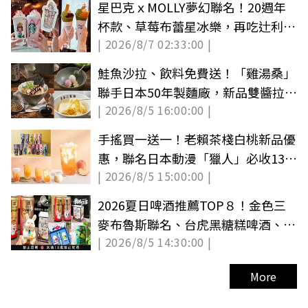
星巴克ｘMOLLY夢幻聯名！20週年
杯款、草莓布蕾星冰樂，再吃辻利抹
| 2026/8/7 02:33:00 |
茶可麗餅
鮭魚沙拉、飲料免費送！「雞湯桑」
聯手日本50年製麵廠，新品雙醬拉麵
| 2026/8/5 16:00:00 |
超欠吃
手搖買一送一！老賴茶棧白桃新品優
惠，聯名日本動漫「獵人」必收13款
| 2026/8/5 15:00:00 |
角色
2026夏日啤酒推薦TOP８！金色三
麥布魯斯聯名、台虎黑糖糕啤酒、金
| 2026/8/5 14:30:00 |
牌ONE巨人
More