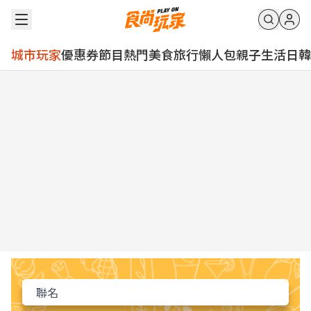
城市玩家
優惠券
節目
熱門
美食
旅行
懶人包
親子
生活
日韓