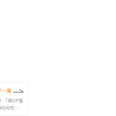
下一篇
！「高CP值
60元吃到