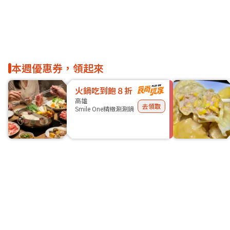
本週優惠券，領起來
火鍋吃到飽８折
高雄
去領取
Smile One精緻涮涮鍋