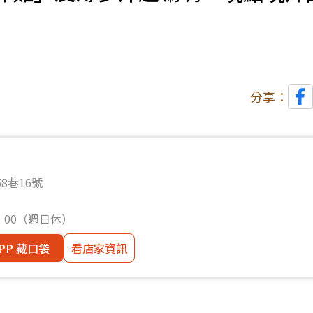
分享：
8巷16號
：00（週日休）
PP 藏口袋
看店家資訊