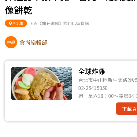
像餅乾
｜6/9《瘋狂總部》節目店家資訊
台北市
食尚編輯部
全球炸雞
台北市中山區新生北路2段5
02-25415858
週一至六18：00～凌晨04
下載 A