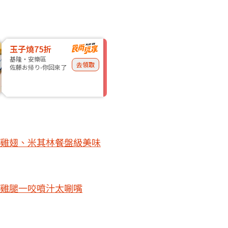
玉子燒75折
基隆・安樂區
去領取
佐藤お帰り-你回來了
雞翅、米其林餐盤級美味
雞腿一咬噴汁太唰嘴