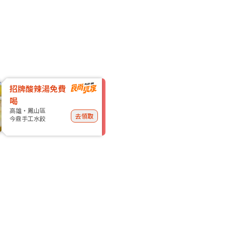
招牌酸辣湯免費
喝
高雄・鳳山區
去領取
今鼎手工水餃