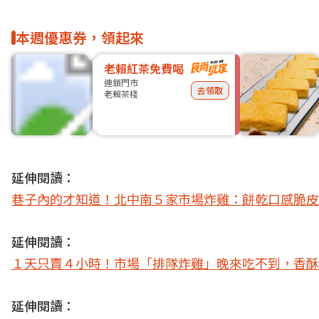
本週優惠券，領起來
老賴紅茶免費喝
連鎖門市
去領取
老賴茶棧
延伸閱讀：
巷子內的才知道！北中南５家市場炸雞：餅乾口感脆皮
延伸閱讀：
１天只賣４小時！市場「排隊炸雞」晚來吃不到，香酥
延伸閱讀：