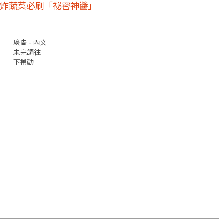
炸蔬菜必刷「祕密神醬」
廣告 - 內文
未完請往
下捲動