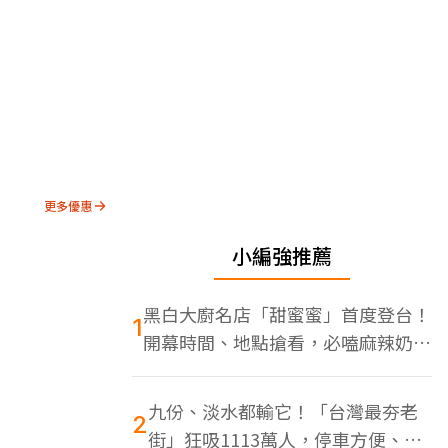
更多優惠
小編強推薦
黑白大廚名店「甜蜜蜜」首度登台！
1
開幕時間、地點搶看，必嗑麻辣奶油
蝦
九份、淡水都輸它！「台灣最夯老
2
街」狂吸1113萬人，停車方便、特