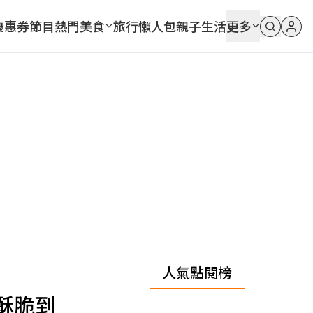
優惠券
節目
熱門
美食
旅行
懶人包
親子
生活
更多
人氣點閱榜
酥脆到