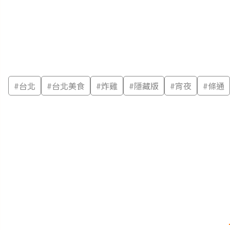
#
台北
#
台北美食
#
炸雞
#
隱藏版
#
宵夜
#
條通