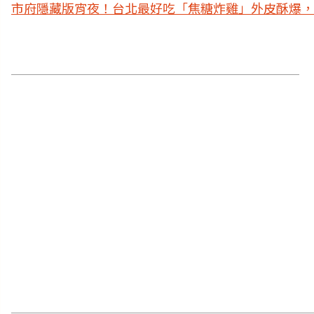
市府隱藏版宵夜！台北最好吃「焦糖炸雞」外皮酥爆，