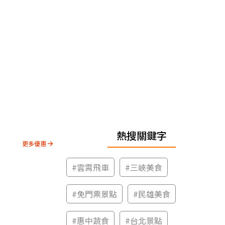
熱搜關鍵字
更多優惠
#
雲霄飛車
#
三峽美食
#
免門票景點
#
民雄美食
#
惠中蔬食
#
台北景點