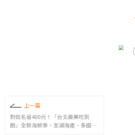
上一篇
對姓名省400元！「台北最美吃到
飽」全新海鮮季，澎湖海產、多國料
理無限吃