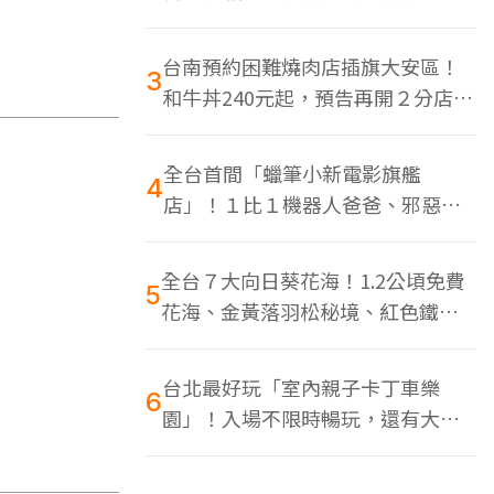
色美食多
台南預約困難燒肉店插旗大安區！
3
和牛丼240元起，預告再開２分店、
地點曝光
全台首間「蠟筆小新電影旗艦
4
店」！１比１機器人爸爸、邪惡正
男，百款周邊買翻
全台７大向日葵花海！1.2公頃免費
5
花海、金黃落羽松秘境、紅色鐵橋
同框
台北最好玩「室內親子卡丁車樂
6
園」！入場不限時暢玩，還有大螢
幕Switch遊戲區