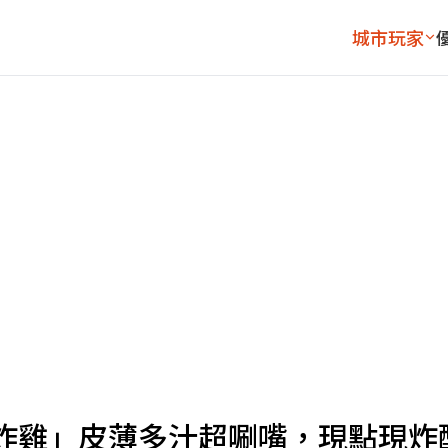
城市玩家
炸雞」皮薄多汁超唰嘴，現點現炸