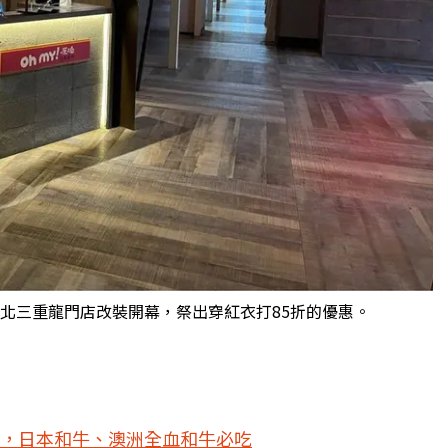
、新北三重龍門店改裝開幕，祭出穿紅衣打85折的優惠。
，日本和牛、澳洲全血和牛必吃