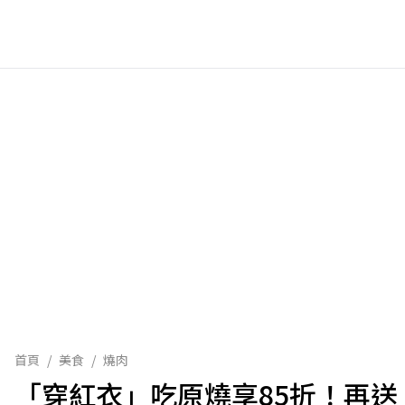
首頁
/
美食
/
燒肉
「穿紅衣」吃原燒享85折！再送