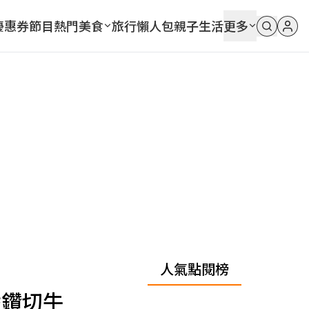
優惠券
節目
熱門
美食
旅行
懶人包
親子
生活
更多
人氣點閱榜
嗑鑽切牛