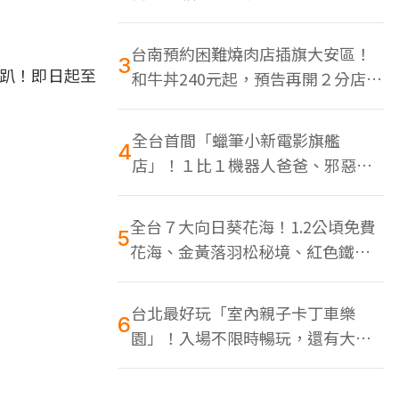
色美食多
台南預約困難燒肉店插旗大安區！
3
肉趴！即日起至
和牛丼240元起，預告再開２分店、
地點曝光
全台首間「蠟筆小新電影旗艦
4
店」！１比１機器人爸爸、邪惡正
男，百款周邊買翻
全台７大向日葵花海！1.2公頃免費
5
花海、金黃落羽松秘境、紅色鐵橋
同框
台北最好玩「室內親子卡丁車樂
6
園」！入場不限時暢玩，還有大螢
幕Switch遊戲區