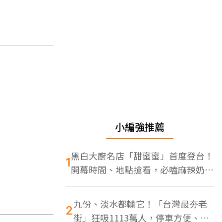
小編強推薦
黑白大廚名店「甜蜜蜜」首度登台！
1
開幕時間、地點搶看，必嗑麻辣奶油
蝦
九份、淡水都輸它！「台灣最夯老
2
街」狂吸1113萬人，停車方便、特