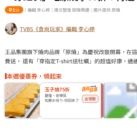
｜編輯 李心婷｜撰文整理 歐陽珮婕｜圖片提供 原燒
全台
TVBS《食尚玩家》編輯 李心婷
王品
集團旗下
燒肉
品牌「原燒」為慶祝改裝開幕，在
費送， 還有「穿指定T-shirt送牡蠣」的超值好康，
本週優惠券，領起來
玉子燒75折
基隆・安樂區
去領取
佐藤お帰り-你回來了