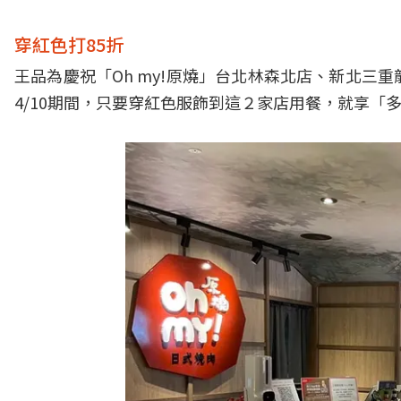
穿紅色打85折
王品為慶祝「Oh my!原燒」台北林森北店、新北
4/10期間，只要穿紅色服飾到這２家店用餐，就享「多