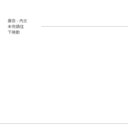
廣告 - 內文
未完請往
下捲動