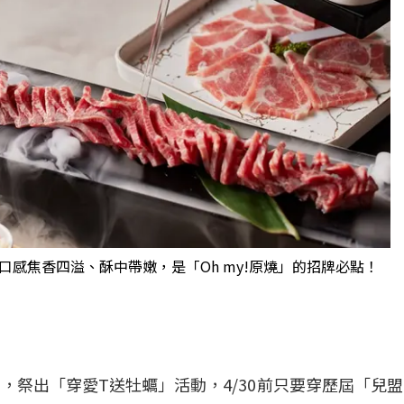
口感焦香四溢、酥中帶嫩，是「Oh my!原燒」的招牌必點！
出「穿愛T送牡蠣」活動，4/30前只要穿歷屆「兒盟愛心T