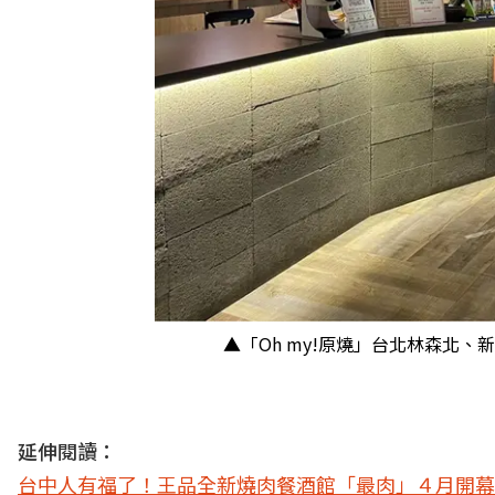
▲「Oh my!原燒」台北林森北
延伸閱讀：
台中人有福了！王品全新燒肉餐酒館「最肉」４月開幕