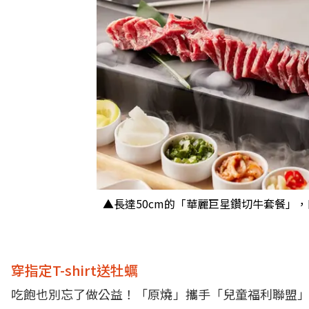
▲長達50cm的「華麗巨星鑽切牛套餐」，
穿指定T-shirt送牡蠣
吃飽也別忘了做公益！「原燒」攜手「兒童福利聯盟」，祭