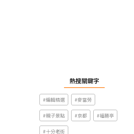
熱搜關鍵字
#
編輯精選
#
麥當勞
#
親子景點
#
京都
#
福勝亭
#
十分老街