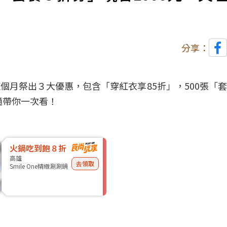
分享：
這個月祭出３大
優惠
，包含「穿紅衣享85折」，500張「
通通帶你一次看！
火鍋吃到飽８折
高雄
去領取
Smile One精緻涮涮鍋