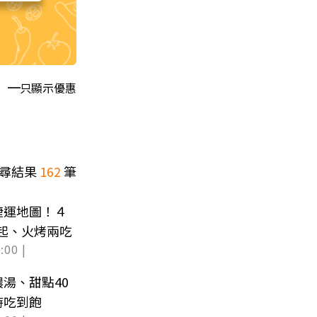
只顯示優惠
尋結果
162
筆
捷運地圖！４
元起、火烤兩吃
:00 |
湯、甜點40
時吃到飽