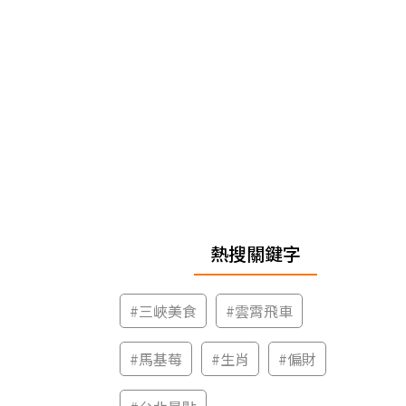
熱搜關鍵字
#
三峽美食
#
雲霄飛車
#
馬基莓
#
生肖
#
偏財