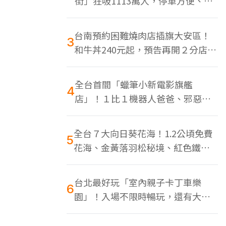
街」狂吸1113萬人，停車方便、特
色美食多
台南預約困難燒肉店插旗大安區！
3
和牛丼240元起，預告再開２分店、
地點曝光
全台首間「蠟筆小新電影旗艦
4
店」！１比１機器人爸爸、邪惡正
男，百款周邊買翻
全台７大向日葵花海！1.2公頃免費
5
花海、金黃落羽松秘境、紅色鐵橋
同框
台北最好玩「室內親子卡丁車樂
6
園」！入場不限時暢玩，還有大螢
幕Switch遊戲區