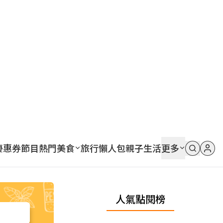
優惠券
節目
熱門
美食
旅行
懶人包
親子
生活
更多
人氣點閱榜