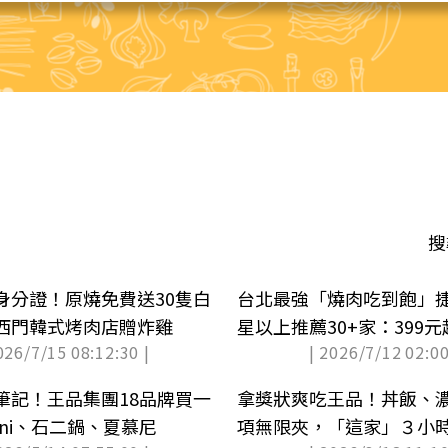
搜
身分證！原燒免費送30隻白
台北最強「燒肉吃到飽」
西門韓式烤肉店贈炸雞
星以上推薦30+家：399
026/7/15 08:12:30 |
| 2026/7/12 02:00
筆記！王品集團18品牌買一
拿獎狀爽吃王品！丼飯、濃
ini、石二鍋、夏慕尼
項無限夾，「這家」３小