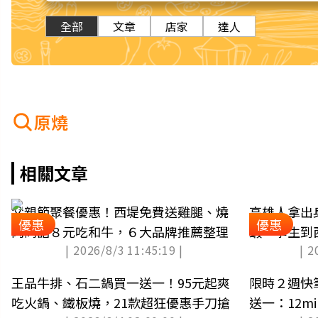
全部
文章
店家
達人
原燒
相關文章
父親節聚餐優惠！西堤免費送雞腿、燒
高雄人拿出
優惠
優惠
肉同話８元吃和牛，６大品牌推薦整理
蝦，學生到
| 2026/8/3 11:45:19 |
| 2
王品牛排、石二鍋買一送一！95元起爽
限時２週快
吃火鍋、鐵板燒，21款超狂優惠手刀搶
送一：12m