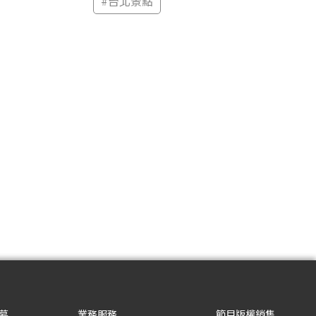
#
台北景點
募
業務服務
節目版權銷售