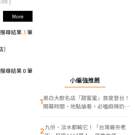
:00 |
More
搜尋結果
3
筆
店）
搜尋結果
0
筆
小編強推薦
黑白大廚名店「甜蜜蜜」首度登台！
1
開幕時間、地點搶看，必嗑麻辣奶油
蝦
九份、淡水都輸它！「台灣最夯老
2