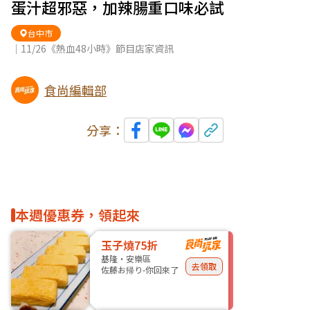
蛋汁超邪惡，加辣腸重口味必試
台中市
｜11/26《熱血48小時》節目店家資訊
食尚編輯部
分享：
本週優惠券，領起來
玉子燒75折
基隆・安樂區
去領取
佐藤お帰り-你回來了