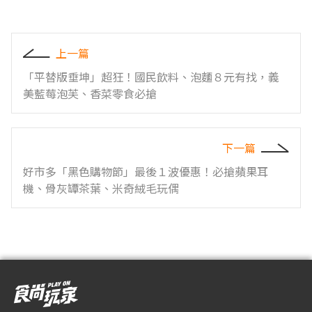
上一篇
「平替版垂坤」超狂！國民飲料、泡麵８元有找，義
美藍莓泡芙、香菜零食必搶
下一篇
好市多「黑色購物節」最後１波優惠！必搶蘋果耳
機、骨灰罈茶葉、米奇絨毛玩偶