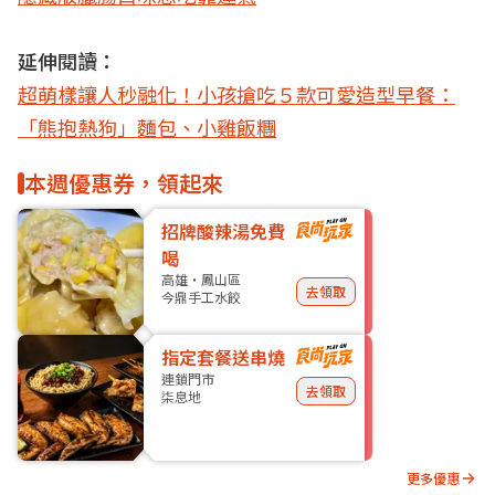
延伸閱讀：
超萌樣讓人秒融化！小孩搶吃５款可愛造型早餐：
「熊抱熱狗」麵包、小雞飯糰
本週優惠券，領起來
招牌酸辣湯免費
喝
高雄・鳳山區
去領取
今鼎手工水餃
指定套餐送串燒
連鎖門市
去領取
柒息地
更多優惠