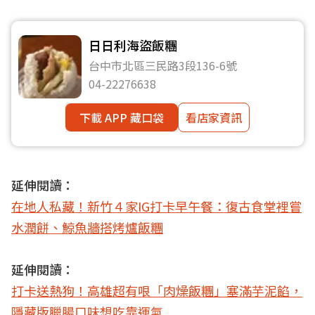
日日利海盜飯糰
台中市北區三民路3段136-6號
04-22276638
下載 APP 藏口袋
看店家資訊
延伸閱讀：
在地人私藏！新竹４家IG打卡早午餐：復古食堂裡嘗
水潤餅、鯨魚牆搭烤爐飯糰
延伸閱讀：
打卡送熱狗！高雄超有哏「肉燥飯糰」塞滿芋泥餡，
隱藏版臘腸口味想吃靠運氣