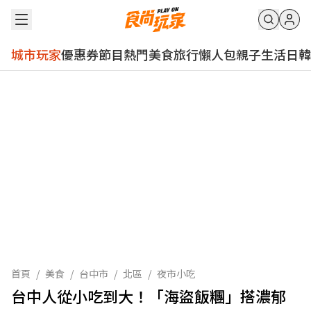
城市玩家
優惠券
節目
熱門
美食
旅行
懶人包
親子
生活
日韓
首頁
/
美食
/
台中市
/
北區
/
夜市小吃
台中人從小吃到大！「海盜飯糰」搭濃郁