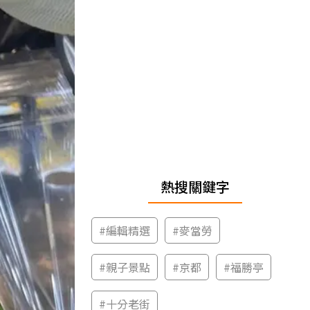
熱搜關鍵字
#
編輯精選
#
麥當勞
#
親子景點
#
京都
#
福勝亭
#
十分老街