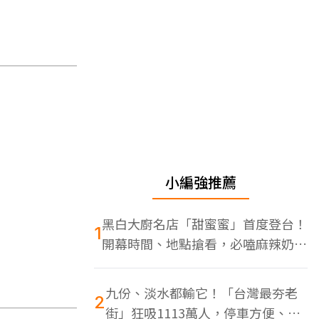
小編強推薦
黑白大廚名店「甜蜜蜜」首度登台！
1
開幕時間、地點搶看，必嗑麻辣奶油
蝦
九份、淡水都輸它！「台灣最夯老
2
街」狂吸1113萬人，停車方便、特