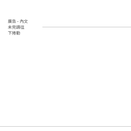
廣告 - 內文
未完請往
下捲動