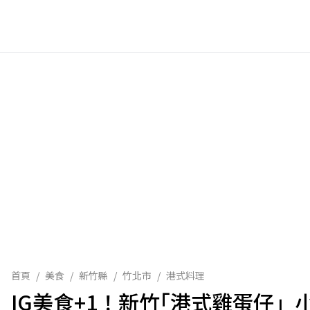
首頁
/
美食
/
新竹縣
/
竹北市
/
港式料理
IG美食+1！新竹｢港式雞蛋仔