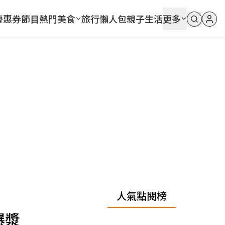
優惠券
節目
熱門
美食
旅行
懶人包
親子
生活
更多
人氣點閱榜
爆漿