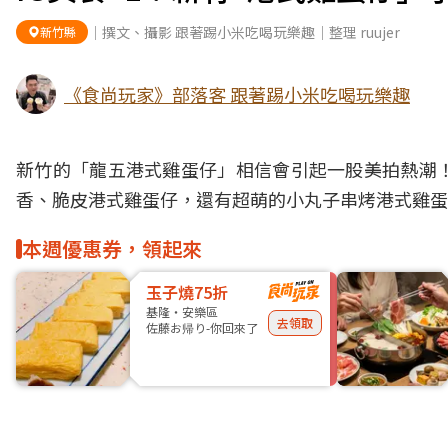
｜撰文、攝影 跟著踢小米吃喝玩樂趣｜整理 ruujer
新竹縣
《食尚玩家》部落客 跟著踢小米吃喝玩樂趣
新竹
的「龍五港式雞蛋仔」相信會引起一股
美拍
熱潮
香、脆皮港式雞蛋仔，還有超萌的小丸子串烤港式雞蛋
本週優惠券，領起來
玉子燒75折
基隆・安樂區
去領取
佐藤お帰り-你回來了