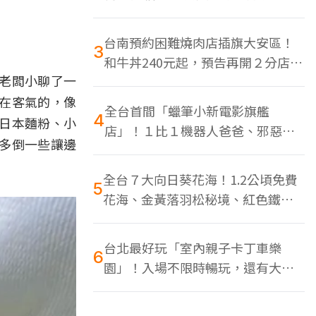
色美食多
台南預約困難燒肉店插旗大安區！
3
和牛丼240元起，預告再開２分店、
老闆小聊了一
地點曝光
在客氣的，像
全台首間「蠟筆小新電影旗艦
4
日本麵粉、小
店」！１比１機器人爸爸、邪惡正
多倒一些讓邊
男，百款周邊買翻
全台７大向日葵花海！1.2公頃免費
5
花海、金黃落羽松秘境、紅色鐵橋
同框
台北最好玩「室內親子卡丁車樂
6
園」！入場不限時暢玩，還有大螢
幕Switch遊戲區