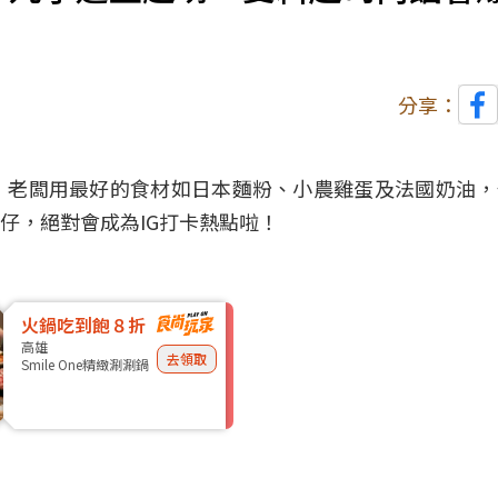
分享：
！老闆用最好的食材如日本麵粉、小農雞蛋及法國奶油，
仔，絕對會成為
IG打卡
熱點啦！
火鍋吃到飽８折
高雄
去領取
Smile One精緻涮涮鍋