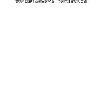
隱味來自生啤酒殘留的啤酒，帶有些許甜度與苦韻。