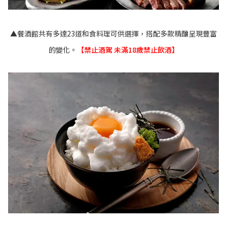
▲餐酒館共有多達23道和食料理可供選擇，搭配多款精釀呈現豐富
的變化。
【禁止酒駕 未滿18歲禁止飲酒】