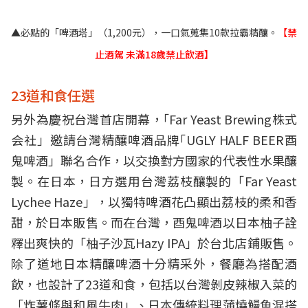
▲必點的「啤酒塔」（1,200元），一口氣蒐集10款拉霸精釀。
【禁
止酒駕 未滿18歲禁止飲酒】
23道和食任選
另外為慶祝台灣首店開幕，｢Far Yeast Brewing株式
会社」邀請台灣精釀啤酒品牌｢UGLY HALF BEER酉
鬼啤酒」聯名合作，以交換對方國家的代表性水果釀
製。在日本，日方選用台灣荔枝釀製的「Far Yeast
Lychee Haze」，以獨特啤酒花凸顯出荔枝的柔和香
甜，於日本販售。而在台灣，酉鬼啤酒以日本柚子詮
釋出爽快的「柚子沙瓦Hazy IPA」於台北店鋪販售。
除了道地日本精釀啤酒十分精采外，餐廳為搭配酒
飲，也設計了23道和食，包括以台灣剝皮辣椒入菜的
「炸薯條與和風牛肉」、日本傳統料理蒲燒鰻魚混搭