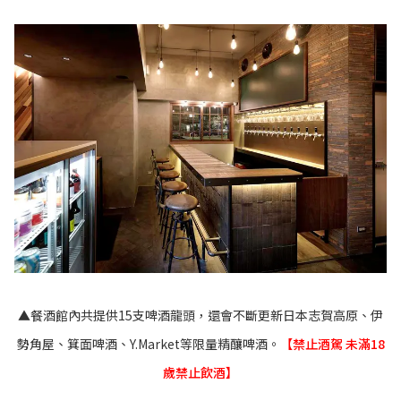
▲餐酒館內共提供15支啤酒龍頭，還會不斷更新日本志賀高原、伊
勢角屋、箕面啤酒、Y.Market等限量精釀啤酒。
【禁止酒駕 未滿18
歲禁止飲酒】