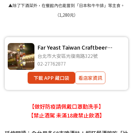
▲除了下酒菜外，在餐館內也能嘗到「日本和牛牛排」等主食。
（1,280元）
Far Yeast Taiwan Craftbeer
Gastropub 源流台灣精釀啤酒餐酒館
台北市大安區光復南路322號
02-27762877
下載 APP 藏口袋
看店家資訊
【做好防疫請佩戴口罩勤洗手】
【禁止酒駕 未滿18歲禁止飲酒】