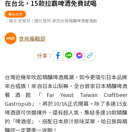
在台北，15款拉霸啤酒免費試喝
台北市
｜撰文 史蒂芬｜圖片提供 源流台灣精釀啤酒餐酒館
食尚編輯部
分享：
台灣近幾年吹起精釀
啤酒
風潮，如今更吸引
日本
品牌
來台插旗！來自日本山梨縣、全台首家日本精釀啤酒
餐酒館
「Far Yeast Taiwan Craftbeer
Gastropub」，將於10/16正式開幕。除了多達15支
啤酒頭可供選擇外，還有超人氣、集結多達10款精釀
的「啤酒塔」，搭配日本原汁原味菜單，哈日族與精
釀控一定要衝一波啊！