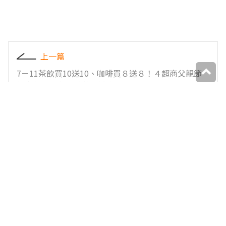
上一篇
7－11茶飲買10送10、咖啡買８送８！４超商父親節
優惠包，全家霜淇淋６折吃
下一篇
時髦名店「燒肉中山」進軍台中！打卡偽東京車站，
吃「消波塊」和牛泡芙