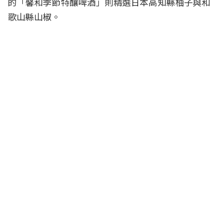
的「馨和季節特釀啤酒」則精選日本高知縣柚子與和
歌山縣山椒。