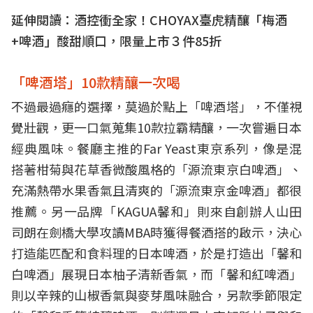
延伸閱讀：
酒控衝全家！CHOYAX臺虎精釀「梅酒
+啤酒」酸甜順口，限量上市３件85折
「啤酒塔」10款精釀一次喝
不過最過癮的選擇，莫過於點上「啤酒塔」，不僅視
覺壯觀，更一口氣蒐集10款拉霸精釀，一次嘗遍日本
經典風味。餐廳主推的Far Yeast東京系列，像是混
搭著柑菊與花草香微酸風格的「源流東京白啤酒」、
充滿熱帶水果香氣且清爽的「源流東京金啤酒」都很
推薦。另一品牌「KAGUA馨和」則來自創辦人山田
司朗在劍橋大學攻讀MBA時獲得餐酒搭的啟示，決心
打造能匹配和食料理的日本啤酒，於是打造出「馨和
白啤酒」展現日本柚子清新香氣，而「馨和紅啤酒」
則以辛辣的山椒香氣與麥芽風味融合，另款季節限定