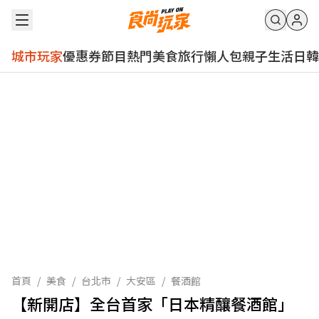
城市玩家
優惠券
節目
熱門
美食
旅行
懶人包
親子
生活
日韓
首頁
/
美食
/
台北市
/
大安區
/
餐酒館
【新開店】全台首家「日本精釀餐酒館」