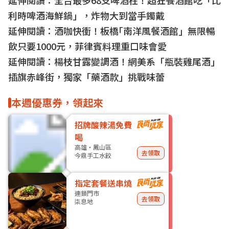
延伸閱讀：
全台最多68支啤酒柱！超狂餐酒館吃「比
利時啤酒海鮮鍋」，炸物大到當手鐲戴
延伸閱讀：
酒咖快衝！板橋｢南洋風餐酒館」無限暢
飲只要1000元，菲律賓料理重口味會愛
延伸閱讀：
楊枝甘露變調酒！網美系「瓶裝雞尾酒」
插旗赤峰街，獨家「藥酒款」挑戰味蕾
本週優惠券，領起來
招牌酸辣湯免費
喝
高雄・鳳山區
去領取
今鼎手工水餃
指定套餐送串燒
連鎖門市
去領取
柒息地