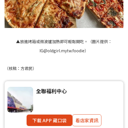
▲放進烤箱或微波爐加熱即可輕鬆開吃。（圖片提供：
IG@oldgirl.mytw.foodie
）
（核稿：方君民）
全聯福利中心
下載 APP 藏口袋
看店家資訊