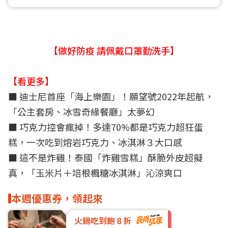
【做好防疫 請佩戴口罩勤洗手】
【看更多】
■
迪士尼首座「海上樂園」！願望號2022年起航，
「公主套房、冰雪奇緣餐廳」太夢幻
■
巧克力控會瘋掉！多達70%都是巧克力超狂蛋
糕，一次吃到熔岩巧克力、冰淇淋３大口感
■
這不是炸雞！泰國「炸雞雪糕」酥脆外皮超擬
真，「玉米片＋培根楓糖冰淇淋」沁涼爽口
本週優惠券，領起來
火鍋吃到飽８折