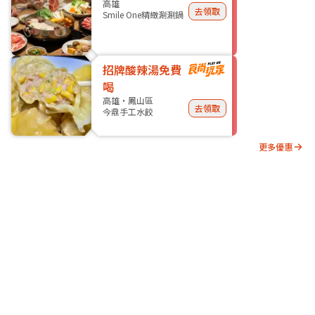
高雄
去領取
Smile One精緻涮涮鍋
招牌酸辣湯免費
喝
高雄・鳳山區
去領取
今鼎手工水餃
更多優惠