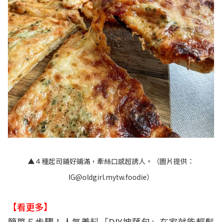
▲４種起司鋪好鋪滿，牽絲口感超誘人。（圖片提供：
IG@oldgirl.mytw.foodie
）
【看更多】
簡單５步驟！人氣義料「DIY披薩包」在家就能輕鬆