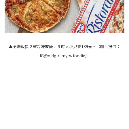
▲全聯販售２款冷凍披薩，９吋大小只要139元。（圖片提供：
IG@oldgirl.mytw.foodie
）