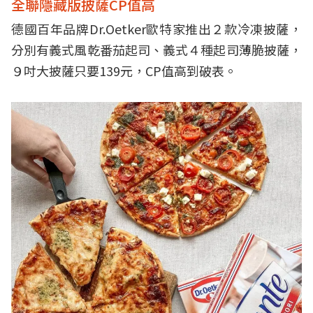
全聯隱藏版披薩CP值高
德國百年品牌Dr.Oetker歐特家推出２款冷凍披薩，
分別有義式風乾番茄起司、義式４種起司薄脆披薩，
９吋大披薩只要139元，CP值高到破表。