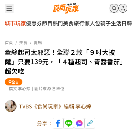
城市玩家
優惠券
節目
熱門
美食
旅行
懶人包
親子
生活
日韓
首頁
/
美食
/
賣場
牽絲起司太邪惡！全聯２款「９吋大披
薩」只要139元，「４種起司、青醬番茄」
超欠吃
全台
｜撰文 李心婷｜圖片來源 各單位
TVBS《食尚玩家》編輯 李心婷
分享：