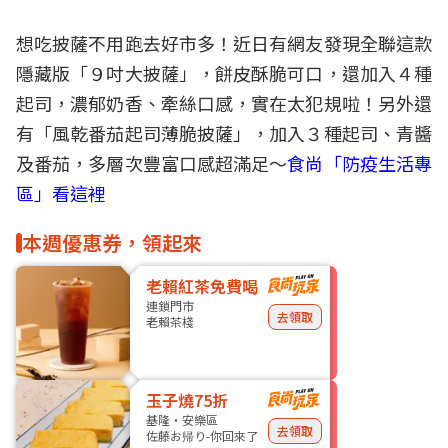
想吃
披薩
不用跑去好市多！近日有網友發現
全聯
這款
隱藏版「９吋大披薩」，餅皮酥脆可口，還加入４種
起司
，濃郁奶香、牽絲口感，實在太犯規啦！另外還
有「風乾番茄起司薄脆披薩」，加入３種起司、青醬
及番茄，多層次豐富口感超滿足～
食尚「防疫生活專
區」看這裡
本週優惠券，領起來
老賴紅茶免費喝
連鎖門市
去領取
老賴茶棧
玉子燒75折
基隆・安樂區
去領取
佐藤お帰り-你回來了