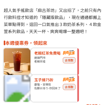
超人氣
手搖飲店
「麻古茶坊」又出招了，之前只有內
行飲料控才知道的「隱藏版飲品」，現在通通都搬上
菜單點得到，這回一口氣推出３款奶茶系列、４款金
萱系列飲品，天天一杯、爽爽喝爆一整週吧！
本週優惠券，領起來
老賴紅茶免費喝
連鎖門市
去領取
老賴茶棧
玉子燒75折
基隆・安樂區
去領取
佐藤お帰り-你回來了