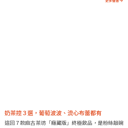
更多優惠
奶茶控３選，葡萄波波、流心布蕾都有
這回７款麻古茶坊「癮藏版」終極飲品，是粉絲敲碗