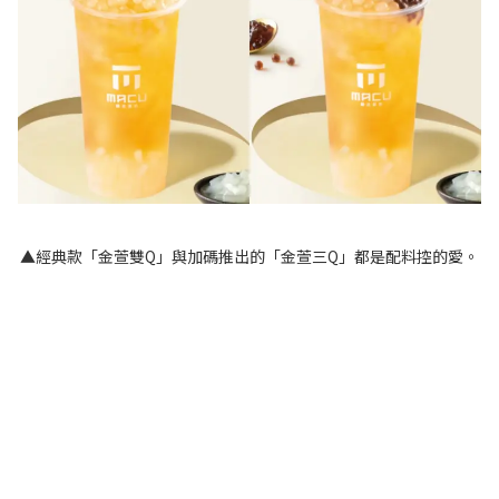
▲經典款「金萱雙Q」與加碼推出的「金萱三Q」都是配料控的愛。