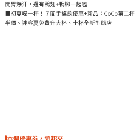
開胃爆汗，還有鴨翅+鴨腳一起嗑
■
初夏喝一杯！７間手搖飲優惠+新品：CoCo第二杯
半價、迷客夏免費升大杯、十杯全新型態店
本週優惠券，領起來