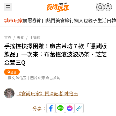
城市玩家
優惠券
節目
熱門
美食
旅行
懶人包
親子
生活
日韓
首頁
/
美食
/
手搖飲
手搖控抉擇困難！麻古茶坊７款「隱藏版
飲品」一次來：布蕾搖滾波波奶茶、芝芝
金萱三Q
全台
｜撰文 陳倍玉｜圖片來源 麻古茶坊
《食尚玩家》資深記者 陳倍玉
分享：