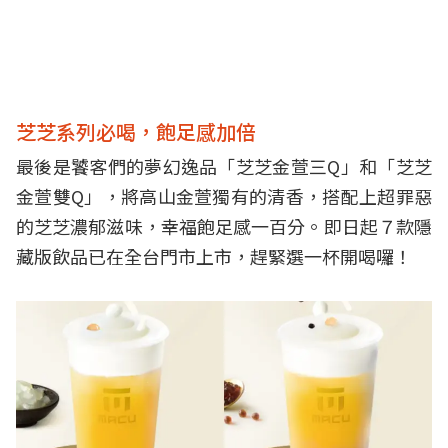
芝芝系列必喝，飽足感加倍
最後是饕客們的夢幻逸品「芝芝金萱三Q」和「芝芝
金萱雙Q」，將高山金萱獨有的清香，搭配上超罪惡
的芝芝濃郁滋味，幸福飽足感一百分。即日起７款隱
藏版飲品已在全台門市上市，趕緊選一杯開喝囉！