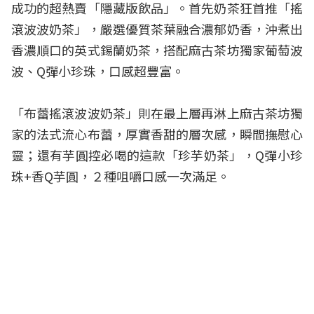
成功的超熱賣「隱藏版飲品」。首先奶茶狂首推「搖
滾波波奶茶」，嚴選優質茶葉融合濃郁奶香，沖煮出
香濃順口的英式錫蘭奶茶，搭配麻古茶坊獨家葡萄波
波、Q彈小珍珠，口感超豐富。
「布蕾搖滾波波奶茶」則在最上層再淋上麻古茶坊獨
家的法式流心布蕾，厚實香甜的層次感，瞬間撫慰心
靈；還有芋圓控必喝的這款「珍芋奶茶」，Q彈小珍
珠+香Q芋圓，２種咀嚼口感一次滿足。