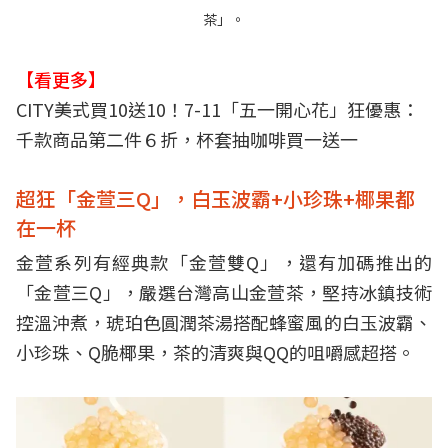
茶」。
【看更多】
CITY美式買10送10！7-11「五一開心花」狂優惠：
千款商品第二件６折，杯套抽咖啡買一送一
超狂「金萱三Q」，白玉波霸+小珍珠+椰果都
在一杯
金萱系列有經典款「金萱雙Q」，還有加碼推出的
「金萱三Q」，嚴選台灣高山金萱茶，堅持冰鎮技術
控溫沖煮，琥珀色圓潤茶湯搭配蜂蜜風的白玉波霸、
小珍珠、Q脆椰果，茶的清爽與QQ的咀嚼感超搭。