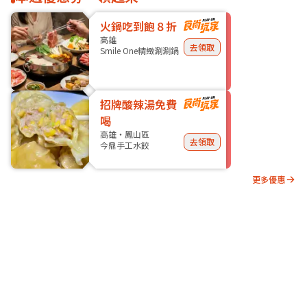
火鍋吃到飽８折
高雄
去領取
Smile One精緻涮涮鍋
招牌酸辣湯免費
喝
高雄・鳳山區
去領取
今鼎手工水餃
更多優惠