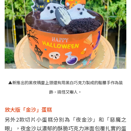
▲新推出的黑夜精靈上頭還有用黑白巧克力製成的骷髏手作為裝
飾，搞怪又嚇人。
放大版「金沙」蛋糕
另外2款切片小蛋糕分別為「夜金沙」和「惡魔之
眼」，夜金沙以濃郁的酥脆巧克力淋面包覆扎實的蛋