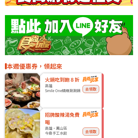
本週優惠券，領起來
火鍋吃到飽８折
高雄
去領取
Smile One精緻涮涮鍋
招牌酸辣湯免費
喝
高雄・鳳山區
去領取
今鼎手工水餃