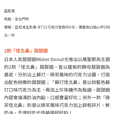
亞尼克
地點：全台門市
價格：亞尼克生乳捲-BT21巧克力雪糕450元，萬聖奇幻點心杯198
元／杯
2款「怪北鼻」甜甜圈
日本人氣甜甜圈Mister Donut也推出以萬聖節為主題
的2款「怪北鼻」甜甜圈，皆以蓬鬆的酵母甜甜圈為
基底，分別沾上蘇打、綠茶風味的巧克力沾醬，打造
出配色粉嫩的甜甜圈；「蘇打怪北鼻」是以粉藍色蘇
打口味巧克力為主，再加上珍珠糖作為點綴，甜甜圈
內還會填滿奶油內餡，口感豐富好吃；另外一款「綠
茶怪北鼻」則是以綠茶風味巧克力加上餅乾碎片、鮮
奶油，不僅好吃也怪萌得超好拍！