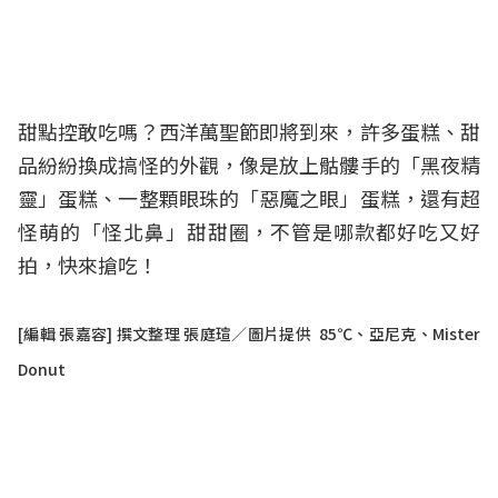
甜點控敢吃嗎？西洋
萬聖節
即將到來，許多蛋糕、甜
品紛紛換成搞怪的外觀，像是放上骷髏手的「黑夜精
靈」蛋糕、一整顆眼珠的「惡魔之眼」蛋糕，還有超
怪萌的「怪北鼻」甜甜圈，不管是哪款都好吃又好
拍，快來搶吃！
[編輯 張嘉容] 撰文整理 張庭瑄／圖片提供 85℃、亞尼克、Mister
Donut