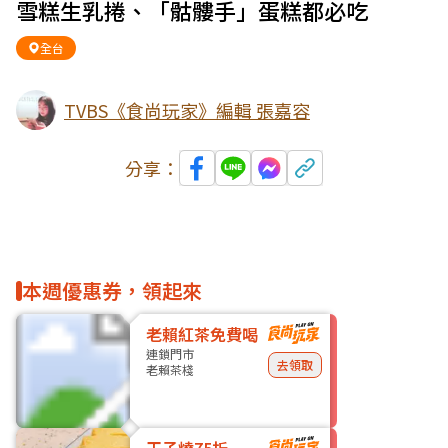
雪糕生乳捲、「骷髏手」蛋糕都必吃
全台
TVBS《食尚玩家》編輯 張嘉容
分享：
本週優惠券，領起來
老賴紅茶免費喝
連鎖門市
去領取
老賴茶棧