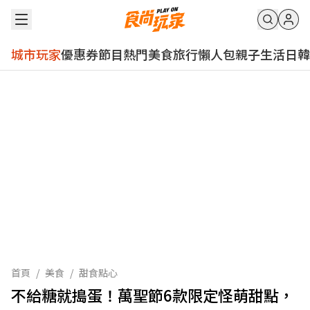
城市玩家
優惠券
節目
熱門
美食
旅行
懶人包
親子
生活
日韓
首頁
/
美食
/
甜食點心
不給糖就搗蛋！萬聖節6款限定怪萌甜點，