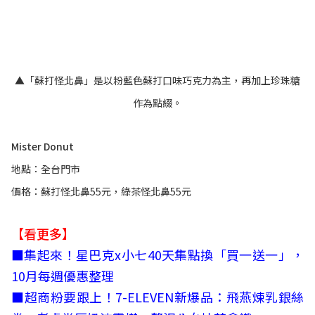
▲「蘇打怪北鼻」是以粉藍色蘇打口味巧克力為主，再加上珍珠糖
作為點綴。
Mister Donut
地點：全台門市
價格：蘇打怪北鼻55元，綠茶怪北鼻55元
【看更多】
■
集起來！星巴克x小七40天集點換「買一送一」，
10月每週優惠整理
■
超商粉要跟上！7-ELEVEN新爆品：飛燕煉乳銀絲