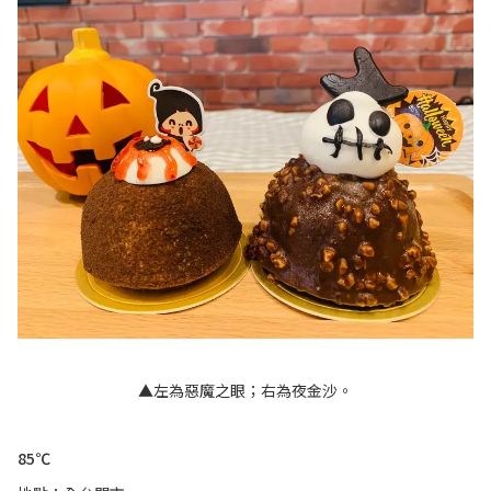
▲左為惡魔之眼；右為夜金沙。
85℃