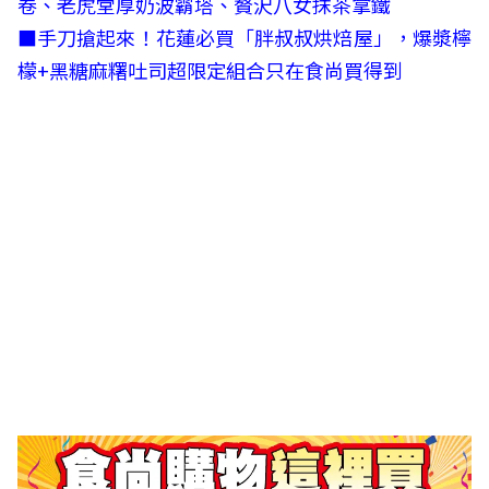
卷、老虎堂厚奶波霸塔、贅沢八女抹茶拿鐵
■
手刀搶起來！花蓮必買「胖叔叔烘焙屋」，爆漿檸
檬+黑糖麻糬吐司超限定組合只在食尚買得到