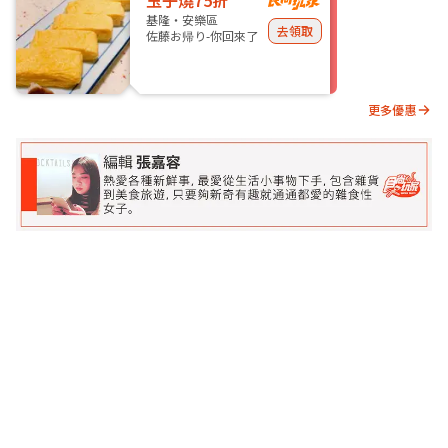
玉子燒75折
基隆・安樂區
去領取
佐藤お帰り-你回來了
更多優惠