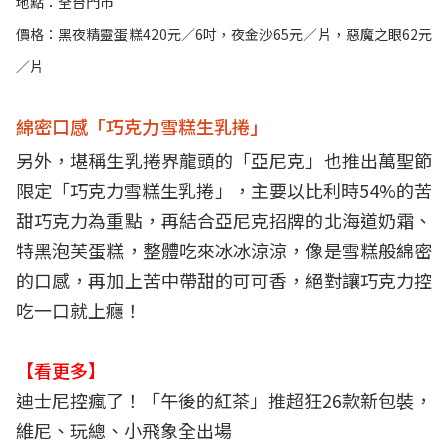
地點：全台門市
價格：黑夜精靈蛋糕420元／6吋，夜金沙65元／片，惡魔之眼62元
／片
綿密口感「巧克力雪糕生乳捲」
另外，堪稱生乳捲界龍頭的「亞尼克」也推出萬聖節
限定「巧克力雪糕生乳捲」，主要以比利時54%的苦
甜巧克力為重點，再結合亞尼克招牌的北海道奶霜、
特黑泡芙蛋糕，整體吃來冰冰涼涼，像是雪糕般綿密
的口感，再加上苦中帶甜的可可香，絕對讓巧克力控
吃一口就上癮！
【看更多】
迪士尼控瘋了！「午後的紅茶」推超狂26款新包裝，
維尼、玩總、小飛象全出場