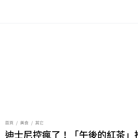
首頁
/
美食
/
其它
迪士尼控瘋了！「午後的紅茶」