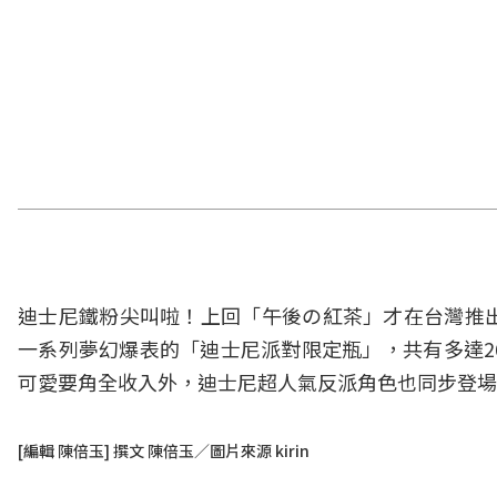
迪士尼鐵粉尖叫啦！上回「午後の紅茶」才在台灣推
一系列夢幻爆表的「迪士尼派對限定瓶」，共有多達2
可愛要角全收入外，迪士尼超人氣反派角色也同步登場
[編輯 陳倍玉] 撰文 陳倍玉／圖片來源 kirin