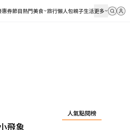
優惠券
節目
熱門
美食
旅行
懶人包
親子
生活
更多
人氣點閱榜
小飛象