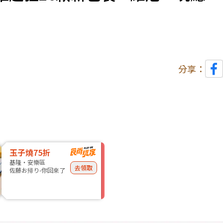
分享：
玉子燒75折
基隆・安樂區
去領取
佐藤お帰り-你回來了