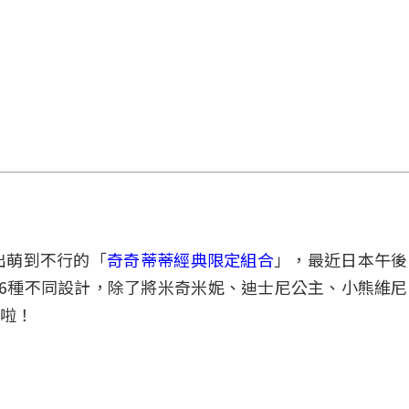
出萌到不行的「
奇奇蒂蒂經典限定組合
」，最近日本午後
6種不同設計，除了將米奇米妮、迪士尼公主、小熊維
啦！