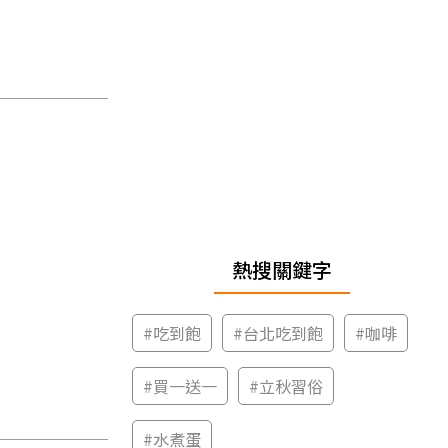
熱搜關鍵字
#
吃到飽
#
台北吃到飽
#
咖啡
#
買一送一
#
立秋習俗
#
水煮蛋