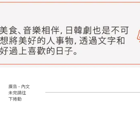
廣告 - 內文
未完請往
下捲動