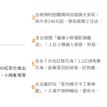
色美食多
台南預約困難燒肉店插旗大安區！
3
和牛丼240元起，預告再開２分店、
地點曝光
全台首間「蠟筆小新電影旗艦
4
店」！１比１機器人爸爸、邪惡正
男，百款周邊買翻
全台７大向日葵花海！1.2公頃免費
5
花海、金黃落羽松秘境、紅色鐵橋
の紅茶也推出
同框
尼、小飛象等等
台北最好玩「室內親子卡丁車樂
6
園」！入場不限時暢玩，還有大螢
幕Switch遊戲區