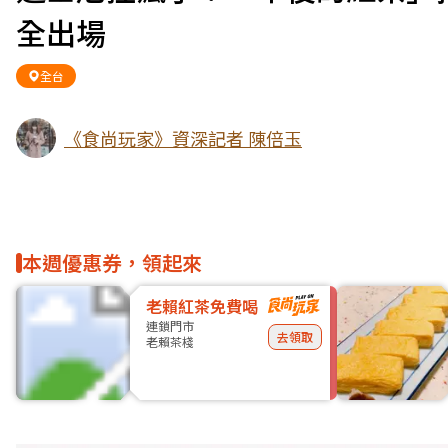
全出場
全台
《食尚玩家》資深記者 陳倍玉
本週優惠券，領起來
老賴紅茶免費喝
連鎖門市
去領取
老賴茶棧