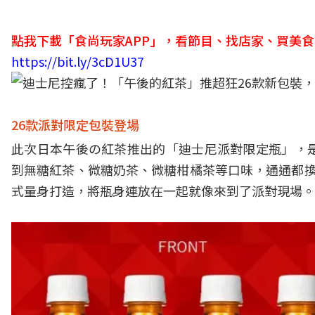
點我下載「食尚玩家APP」，看節目、找店家、買美
https://bit.ly/3cD1U37
26款派對限定包裝登場
此次日本午後の紅茶推出的「迪士尼派對限定瓶」，
到無糖紅茶、微糖奶茶、微糖柑橘茶等口味，通通都換
式量身打造，將瓶身連放在一起就像來到了派對現場。