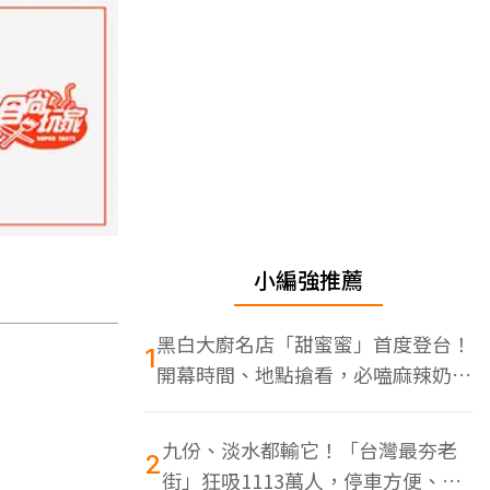
小編強推薦
黑白大廚名店「甜蜜蜜」首度登台！
1
開幕時間、地點搶看，必嗑麻辣奶油
蝦
九份、淡水都輸它！「台灣最夯老
2
街」狂吸1113萬人，停車方便、特