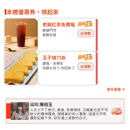
本週優惠券，領起來
老賴紅茶免費喝
連鎖門市
去領取
老賴茶棧
玉子燒75折
基隆・安樂區
去領取
佐藤お帰り-你回來了
更多優惠