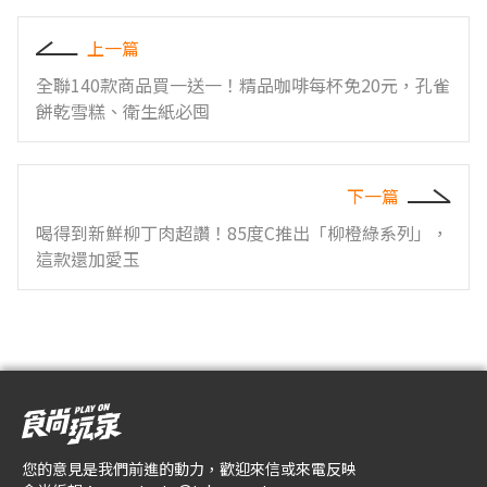
上一篇
全聯140款商品買一送一！精品咖啡每杯免20元，孔雀
餅乾雪糕、衛生紙必囤
下一篇
喝得到新鮮柳丁肉超讚！85度C推出「柳橙綠系列」，
這款還加愛玉
您的意見是我們前進的動力，歡迎來信或來電反映