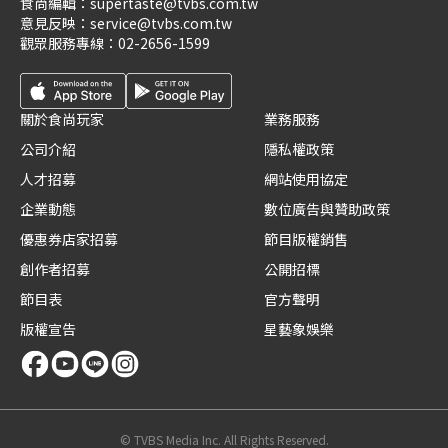
食尚編輯：
supertaste@tvbs.com.tw
意見反映：
service@tvbs.com.tw
觀眾服務專線：
02-2656-1599
關於食尚玩家
業務服務
公司介紹
隱私權政策
人才招募
網站使用協定
企業動態
數位廣告與贊助政策
優惠券店家招募
節目版權銷售
創作者招募
公開招標
節目表
官方聲明
版權宣告
星藝象娛樂
© TVBS Media Inc. All Rights Reserved.