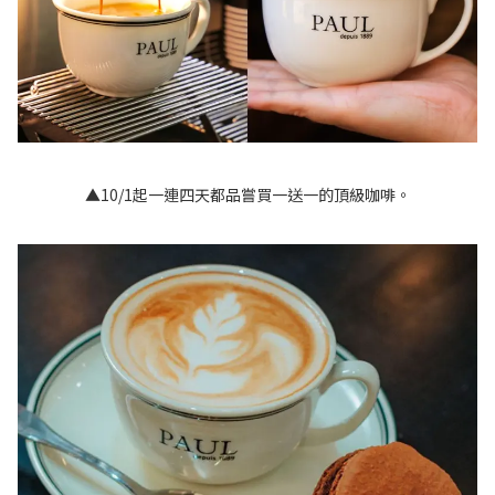
▲10/1起一連四天都品嘗買一送一的頂級咖啡。