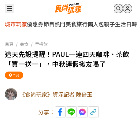
城市玩家
優惠券
節目
熱門
美食
旅行
懶人包
親子
生活
日韓
首頁
/
美食
/
手搖飲
這天先設提醒！PAUL一連四天咖啡、茶飲
「買一送一」，中秋連假揪友喝了
全台
《食尚玩家》資深記者 陳倍玉
分享：