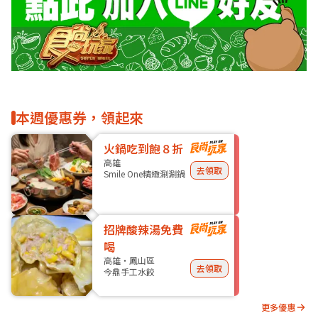
本週優惠券，領起來
火鍋吃到飽８折
高雄
去領取
Smile One精緻涮涮鍋
招牌酸辣湯免費
喝
高雄・鳳山區
去領取
今鼎手工水餃
更多優惠