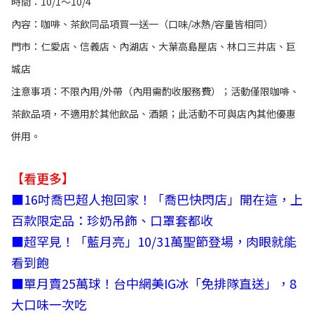
時間：10/1～10/4
內容：咖啡、茶飲同品項買一送一（口味/冰熱/容量皆相同）
門市：仁愛店、信義店、內湖店、大葉高島屋店、林口三井店、巨
城店
注意事項：不限內用/外帶（內用需酌收服務費）；活動僅限咖啡、
茶飲品項，不適用於其他飲品、酒類；此活動不可與店內其他優惠
併用。
【看更多】
■
16吋喬巴超人抱回家！「喬巴快閃店」開在這，上
百款限定品：珍奶吊飾、口罩套都收
■
超罕見！「藍月亮」10/31萬聖節登場，肉眼就能
看到飽
■
單月賣25萬球！台中網美IG冰「免排隊直送」，8
大口味一次吃