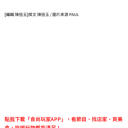
[編輯 陳倍玉]撰文 陳倍玉 / 圖片來源 PAUL
點我下載「食尚玩家APP」，看節目、找店家、買美
食，吃喝玩物都能滿足！