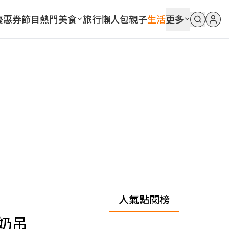
優惠券
節目
熱門
美食
旅行
懶人包
親子
生活
更多
人氣點閱榜
奶吊