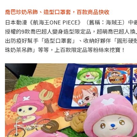
喬巴珍奶吊飾、造型口罩套，百款商品快收
日本動漫《航海王ONE PIECE》（舊稱：海賊王
授權的9款喬巴超人變身造型限定品，超萌喬巴超人換
出防疫好幫手「造型口罩套」、收納好夥伴「圓形硬
珠奶茶吊飾」等等，上百款限定品等粉絲來挖寶！