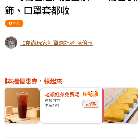
飾、口罩套都收
全台
《食尚玩家》資深記者 陳倍玉
本週優惠券，領起來
老賴紅茶免費喝
連鎖門市
去領取
老賴茶棧