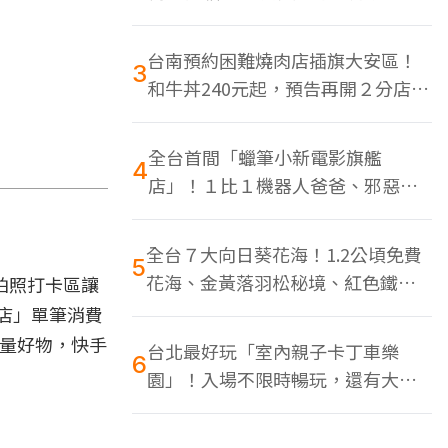
色美食多
台南預約困難燒肉店插旗大安區！
3
和牛丼240元起，預告再開２分店、
地點曝光
全台首間「蠟筆小新電影旗艦
4
店」！１比１機器人爸爸、邪惡正
男，百款周邊買翻
全台７大向日葵花海！1.2公頃免費
5
花海、金黃落羽松秘境、紅色鐵橋
拍照打卡區讓
同框
店」單筆消費
限量好物，快手
台北最好玩「室內親子卡丁車樂
6
園」！入場不限時暢玩，還有大螢
幕Switch遊戲區