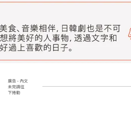
廣告 - 內文
未完請往
下捲動