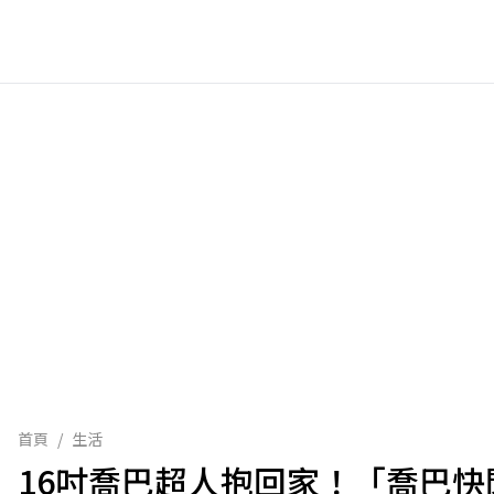
首頁
/
生活
16吋喬巴超人抱回家！「喬巴