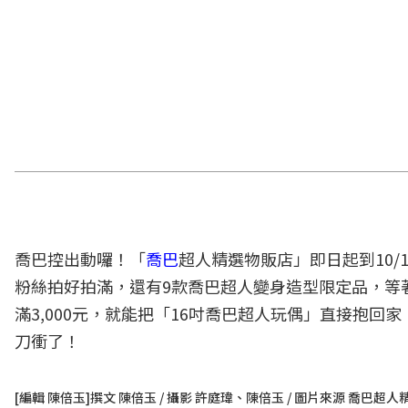
喬巴控出動囉！「
喬巴
超人精選物販店」即日起到10/
粉絲拍好拍滿，還有9款喬巴超人變身造型限定品，等著
滿3,000元，就能把「16吋喬巴超人玩偶」直接抱回家
刀衝了！
[編輯 陳倍玉]撰文 陳倍玉 / 攝影 許庭瑋、陳倍玉 / 圖片來源 喬巴超