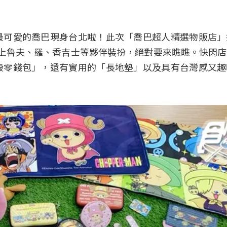
）中最可愛的喬巴現身台北啦！此次「喬巴超人精選物販店
上魯夫、羅、香吉士等夥伴裝扮，絕對要來瞧瞧。快閃
殼零錢包」，還有實用的「長地墊」以及具有台灣感又趣