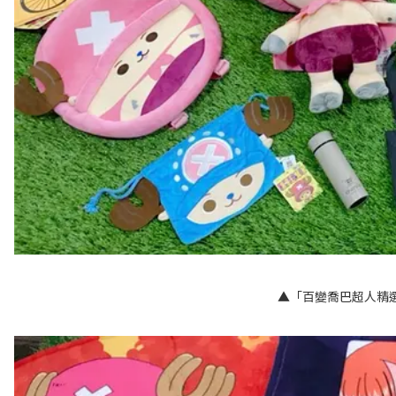
▲「百變喬巴超人精