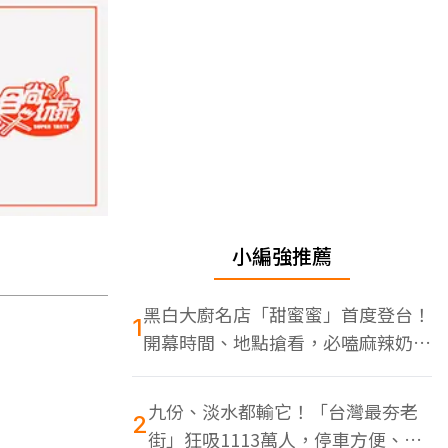
小編強推薦
黑白大廚名店「甜蜜蜜」首度登台！
1
開幕時間、地點搶看，必嗑麻辣奶油
蝦
九份、淡水都輸它！「台灣最夯老
2
街」狂吸1113萬人，停車方便、特