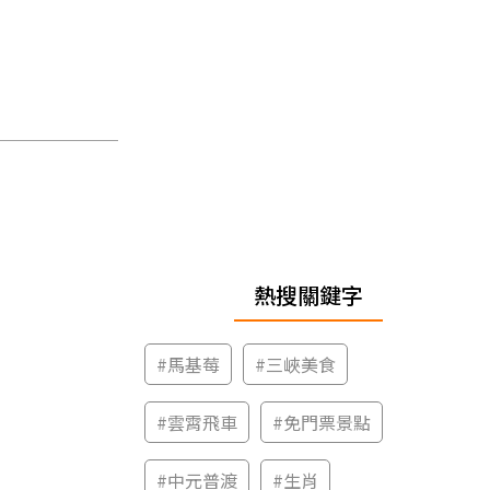
熱搜關鍵字
#
馬基莓
#
三峽美食
#
雲霄飛車
#
免門票景點
#
中元普渡
#
生肖