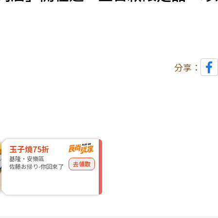
分享：
玉子燒75折
基隆・安樂區
去領取
佐藤お帰り-你回來了