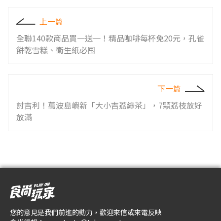
上一篇
全聯140款商品買一送一！精品咖啡每杯免20元，孔雀
餅乾雪糕、衛生紙必囤
下一篇
討吉利！萬波島嶼新「大小吉荔綠茶」，7顆荔枝放好
放滿
您的意見是我們前進的動力，歡迎來信或來電反映