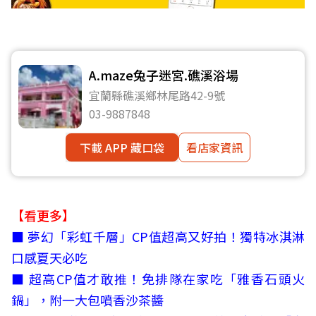
A.maze兔子迷宮.礁溪浴場
宜蘭縣礁溪鄉林尾路42-9號
03-9887848
下載 APP 藏口袋
看店家資訊
【看更多】
■
夢幻「彩虹千層」CP值超高又好拍！獨特冰淇淋
口感夏天必吃
■
超高CP值才敢推！免排隊在家吃「雅香石頭火
鍋」，附一大包噴香沙茶醬