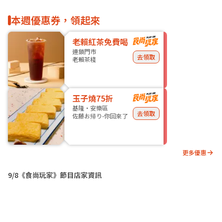
本週優惠券，領起來
老賴紅茶免費喝
連鎖門市
去領取
老賴茶棧
玉子燒75折
基隆・安樂區
去領取
佐藤お帰り-你回來了
更多優惠
9/8《食尚玩家》節目店家資訊