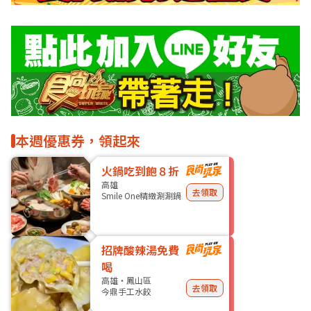
本週優惠券，領起來
火鍋吃到飽８折
高雄
去領取
Smile One精緻涮涮鍋
招牌酸辣湯免費
喝
高雄・鳳山區
去領取
今鼎手工水餃