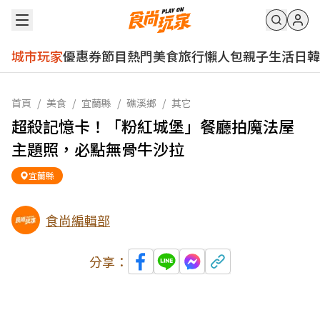
城市玩家
優惠券
節目
熱門
美食
旅行
懶人包
親子
生活
日韓
首頁
/
美食
/
宜蘭縣
/
礁溪鄉
/
其它
超殺記憶卡！「粉紅城堡」餐廳拍魔法屋
主題照，必點無骨牛沙拉
宜蘭縣
食尚編輯部
分享：